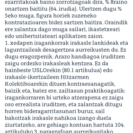
ezarritakoak baino zorrotzagoak dira, % 8raino
onartzen baititu (64. irudia). Ulertzen dugu %
5eko muga, figura horiek zuzeneko
kontratazioaren bidez sartzen baitira. Oraindik
ere zalantza dago muga sailari, ikastetxeari
edo unibertsitateari aplikatzen zaion.
1. xedapen iragankorrak irakasle lankideak eta
laguntzaileak desagertzea aurreikusten du. Ez
dugu eragozpenik. Arazo handiagoa iruditzen
zaigu ordezko irakasleak kentzea. Ez da
hainbeste USLOrekin (80.1 artikulua) edo
irakasle-ikertzaileen Hitzarmen
Kolektiboarekin dituen kontraesanagatik,
baizik eta, batez ere, zailtasun praktikoagatik:
iragankorraren bi urteko atzerapena ez zaigu
oso errealista iruditzen, eta zalantzak ditugu
horren bideragarritasunari buruz, sail
bakoitzak irakasle nahikoa izango duela
ziurtatzeko, are gehiago kontuan hartuta 104.
artikuluko 3. paragrafoan aurreikusitako