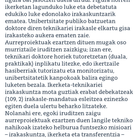
figura bat jasotzen duela dirudi. Figura horren
ikerketan lagunduko luke eta debetatuta
edukiko luke edonolako irakaskuntzarik
ematea. Unibertsitate publiko batzuetan
doktore diren teknikariei irakasle elkartu gisa
irakasteko aukera ematen zaie.
Aurreproiektuak ezartzen dituen mugak oso
murriztaile iruditzen zaizkigu; izan ere,
teknikari doktore horiek tutoretzetan (duala,
praktikak) inplikatu litezke, edo ikertzaile
hasiberriak tutorizatu eta monitorizatu,
unibertsitatetik kanpokoak balira egingo
luketen bezala. Ikerketa-teknikariei
irakaskuntza mota guztiak erabat debekatzeak
(109, 2) irakasle-mandatua esleitzea ezinezko
egiten duela ulertu beharko litzateke.
Nolanahi ere, egoki iruditzen zaigu
aurreproiektuak ezartzen duen langile tekniko
nahikoak izateko helburua funtsezko misioari
– irakaskuntza, ikerketa eta transferentzia –