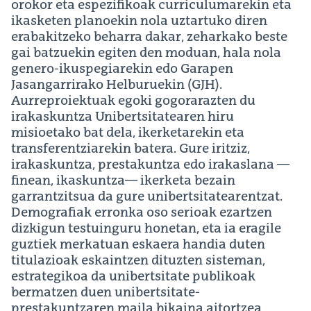
orokor eta espezifikoak curriculumarekin eta
ikasketen planoekin nola uztartuko diren
erabakitzeko beharra dakar, zeharkako beste
gai batzuekin egiten den moduan, hala nola
genero-ikuspegiarekin edo Garapen
Jasangarrirako Helburuekin (GJH).
Aurreproiektuak egoki gogorarazten du
irakaskuntza Unibertsitatearen hiru
misioetako bat dela, ikerketarekin eta
transferentziarekin batera. Gure iritziz,
irakaskuntza, prestakuntza edo irakaslana —
finean, ikaskuntza— ikerketa bezain
garrantzitsua da gure unibertsitatearentzat.
Demografiak erronka oso serioak ezartzen
dizkigun testuinguru honetan, eta ia eragile
guztiek merkatuan eskaera handia duten
titulazioak eskaintzen dituzten sisteman,
estrategikoa da unibertsitate publikoak
bermatzen duen unibertsitate-
prestakuntzaren maila bikaina aitortzea,