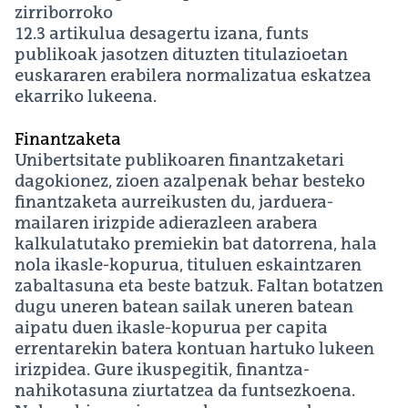
zirriborroko
12.3 artikulua desagertu izana, funts
publikoak jasotzen dituzten titulazioetan
euskararen erabilera normalizatua eskatzea
ekarriko lukeena.
Finantzaketa
Unibertsitate publikoaren finantzaketari
dagokionez, zioen azalpenak behar besteko
finantzaketa aurreikusten du, jarduera-
mailaren irizpide adierazleen arabera
kalkulatutako premiekin bat datorrena, hala
nola ikasle-kopurua, tituluen eskaintzaren
zabaltasuna eta beste batzuk. Faltan botatzen
dugu uneren batean sailak uneren batean
aipatu duen ikasle-kopurua per capita
errentarekin batera kontuan hartuko lukeen
irizpidea. Gure ikuspegitik, finantza-
nahikotasuna ziurtatzea da funtsezkoena.