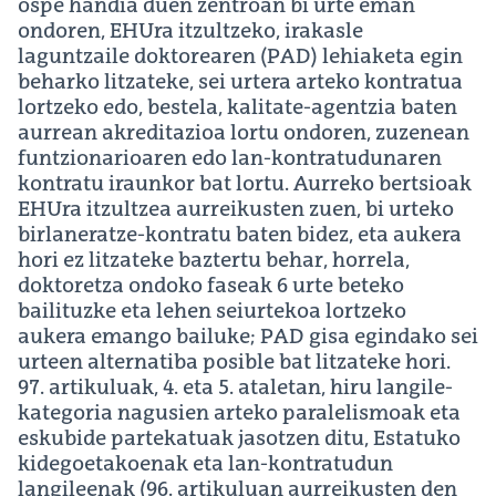
ospe handia duen zentroan bi urte eman
ondoren, EHUra itzultzeko, irakasle
laguntzaile doktorearen (PAD) lehiaketa egin
beharko litzateke, sei urtera arteko kontratua
lortzeko edo, bestela, kalitate-agentzia baten
aurrean akreditazioa lortu ondoren, zuzenean
funtzionarioaren edo lan-kontratudunaren
kontratu iraunkor bat lortu. Aurreko bertsioak
EHUra itzultzea aurreikusten zuen, bi urteko
birlaneratze-kontratu baten bidez, eta aukera
hori ez litzateke baztertu behar, horrela,
doktoretza ondoko faseak 6 urte beteko
bailituzke eta lehen seiurtekoa lortzeko
aukera emango bailuke; PAD gisa egindako sei
urteen alternatiba posible bat litzateke hori.
97. artikuluak, 4. eta 5. ataletan, hiru langile-
kategoria nagusien arteko paralelismoak eta
eskubide partekatuak jasotzen ditu, Estatuko
kidegoetakoenak eta lan-kontratudun
langileenak (96. artikuluan aurreikusten den