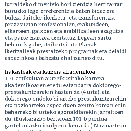
lurraldeko dimentsio hori zientzia herritarrari
buruzko lege-erreferentzia baten bidez ere
bultza daiteke, ikerketa- eta transferentzia-
prozesuetan profesionalen, erakundeen,
elkarteen, gaixoen eta erabiltzaileen ezagutza
eta parte-hartzea txertatuz. Legean sartu
beharrik gabe, Unibertsitate Planak
ikertzaileak prestatzeko programak eta deialdi
espezifikoak babestu ahal izango ditu.
Irakasleak eta karrera akademikoa
101. artikuluan aurreikusitako karrera
akademikoaren eredu estandarra doktorego-
prestakuntzarekin hasten da (4 urte), eta
doktorego ondoko bi urteko prestakuntzarekin
eta nazioarteko ospea duen zentro batean egin
beharreko bi urteko egonaldiarekin jarraitzen
du. (Euskarazko bertsioan 101-b puntua
gaztelaniazko itzulpen okerra da.) Nazioartean