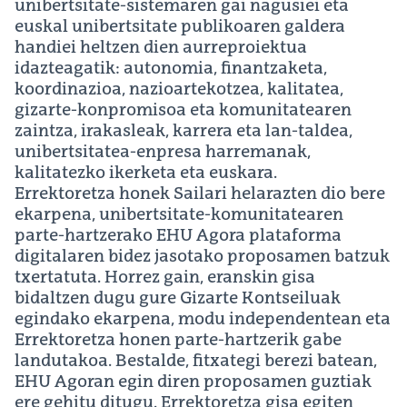
unibertsitate-sistemaren gai nagusiei eta
euskal unibertsitate publikoaren galdera
handiei heltzen dien aurreproiektua
idazteagatik: autonomia, finantzaketa,
koordinazioa, nazioartekotzea, kalitatea,
gizarte-konpromisoa eta komunitatearen
zaintza, irakasleak, karrera eta lan-taldea,
unibertsitatea-enpresa harremanak,
kalitatezko ikerketa eta euskara.
Errektoretza honek Sailari helarazten dio bere
ekarpena, unibertsitate-komunitatearen
parte-hartzerako EHU Agora plataforma
digitalaren bidez jasotako proposamen batzuk
txertatuta. Horrez gain, eranskin gisa
bidaltzen dugu gure Gizarte Kontseiluak
egindako ekarpena, modu independentean eta
Errektoretza honen parte-hartzerik gabe
landutakoa. Bestalde, fitxategi berezi batean,
EHU Agoran egin diren proposamen guztiak
ere gehitu ditugu. Errektoretza gisa egiten