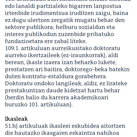
edo lanaldi partzialeko bigarren lanpostua
irtenbide irudimentsua iruditzen zaigu, baina
ez dugu ulertzen zergatik mugatu behar den
sektore publikora; helburu sozialdun eta
interes publikodun zuzenbide pribatuko
fundazioetara ere zabal liteke.
109.1. artikuluan aurreikusitako doktoratu
aurreko ikertzaileek (ez-iraunkorrak), aldi
berean, ikasle izaera izan beharko lukete,
prestatzen ari baitira, doktorego-beka batekin
duten kontratu-estaldura gorabehera.
Doktoratu ondoko langileak, aldiz, ez lirateke
prestakuntzan daude kidetzat hartu behar
(berdin balio du karrera akademikoari
buruzko 101. artikuluan).
Ikasleak
51.h) artikuluak ikasleei eskubidea aitortzen
die hautazko ikasgaien eskaintza nahikoa