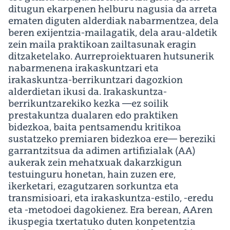
ditugun ekarpenen helburu nagusia da arreta
ematen diguten alderdiak nabarmentzea, dela
beren exijentzia-mailagatik, dela arau-aldetik
zein maila praktikoan zailtasunak eragin
ditzaketelako. Aurreproiektuaren hutsunerik
nabarmenena irakaskuntzari eta
irakaskuntza-berrikuntzari dagozkion
alderdietan ikusi da. Irakaskuntza-
berrikuntzarekiko kezka —ez soilik
prestakuntza dualaren edo praktiken
bidezkoa, baita pentsamendu kritikoa
sustatzeko premiaren bidezkoa ere— bereziki
garrantzitsua da adimen artifizialak (AA)
aukerak zein mehatxuak dakarzkigun
testuinguru honetan, hain zuzen ere,
ikerketari, ezagutzaren sorkuntza eta
transmisioari, eta irakaskuntza-estilo, -eredu
eta -metodoei dagokienez. Era berean, AAren
ikuspegia txertatuko duten konpetentzia