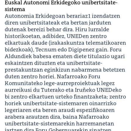
Euskal Autonomi Erkidegoko unibertsitate-
sistema
Autonomia Erkidegoan berariaz1 izendatzen
diren unibertsitateak eta bertan jarduten
dutenak bereizi behar dira. Hiru lurralde
historikoetan, adibidez, UNEDen zentro
elkartuak daude (irakaskuntza telematikoaren
bidezkoak), Tecnum edo Digipenez gain. Foru
Aldundiek babesa ematen diete titulazio ugari
eskaintzen dituzten eta unibertsitate-
prestakuntzan eginkizun nabarmena betetzen
duten zentro horiei. Nafarroako Foru
Komunitateko lege-aurreproiektuak legez
aurreikusi du Tuterako eta Iruñeko UNEDeko
bi zentro elkartuen urteko finantzaketa; zentro
horiek unibertsitate-sistemaren oinarrizko
legeriaren eta beren araudi espezifikoaren
arabera arautzen dira, baina Nafarroako
unibertsitate-sistemarekin harremanetan
jartzen dira Foru Gobernuarekin sinatzen