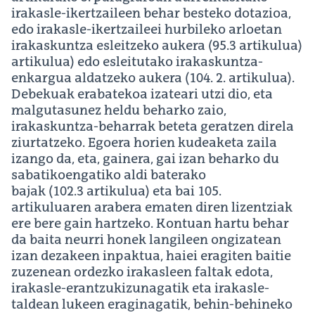
irakasle-ikertzaileen behar besteko dotazioa,
edo irakasle-ikertzaileei hurbileko arloetan
irakaskuntza esleitzeko aukera (95.3 artikulua)
artikulua) edo esleitutako irakaskuntza-
enkargua aldatzeko aukera (104. 2. artikulua).
Debekuak erabatekoa izateari utzi dio, eta
malgutasunez heldu beharko zaio,
irakaskuntza-beharrak beteta geratzen direla
ziurtatzeko. Egoera horien kudeaketa zaila
izango da, eta, gainera, gai izan beharko du
sabatikoengatiko aldi baterako
bajak (102.3 artikulua) eta bai 105.
artikuluaren arabera ematen diren lizentziak
ere bere gain hartzeko. Kontuan hartu behar
da baita neurri honek langileen ongizatean
izan dezakeen inpaktua, haiei eragiten baitie
zuzenean ordezko irakasleen faltak edota,
irakasle-erantzukizunagatik eta irakasle-
taldean lukeen eraginagatik, behin-behineko