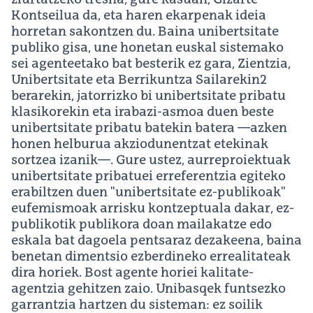
ziurtatzeko tresna, gure kasuan, Gizarte
Kontseilua da, eta haren ekarpenak ideia
horretan sakontzen du. Baina unibertsitate
publiko gisa, une honetan euskal sistemako
sei agenteetako bat besterik ez gara, Zientzia,
Unibertsitate eta Berrikuntza Sailarekin2
berarekin, jatorrizko bi unibertsitate pribatu
klasikorekin eta irabazi-asmoa duen beste
unibertsitate pribatu batekin batera —azken
honen helburua akziodunentzat etekinak
sortzea izanik—. Gure ustez, aurreproiektuak
unibertsitate pribatuei erreferentzia egiteko
erabiltzen duen "unibertsitate ez-publikoak"
eufemismoak arrisku kontzeptuala dakar, ez-
publikotik publikora doan mailakatze edo
eskala bat dagoela pentsaraz dezakeena, baina
benetan dimentsio ezberdineko errealitateak
dira horiek. Bost agente horiei kalitate-
agentzia gehitzen zaio. Unibasqek funtsezko
garrantzia hartzen du sisteman: ez soilik