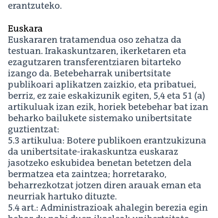
erantzuteko.
Euskara
Euskararen tratamendua oso zehatza da
testuan. Irakaskuntzaren, ikerketaren eta
ezagutzaren transferentziaren bitarteko
izango da. Betebeharrak unibertsitate
publikoari aplikatzen zaizkio, eta pribatuei,
berriz, ez zaie eskakizunik egiten, 5,4 eta 51 (a)
artikuluak izan ezik, horiek betebehar bat izan
beharko bailukete sistemako unibertsitate
guztientzat:
5.3 artikulua: Botere publikoen erantzukizuna
da unibertsitate-irakaskuntza euskaraz
jasotzeko eskubidea benetan betetzen dela
bermatzea eta zaintzea; horretarako,
beharrezkotzat jotzen diren arauak eman eta
neurriak hartuko dituzte.
5.4 art.: Administrazioak ahalegin berezia egin