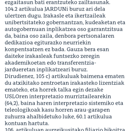
ezgaitasun bati erantzuteko zailtasunak.
104.2 artikulua JARDUNi buruz ari dela
ulertzen dugu. Irakasle eta ikertzaileak
unibertsitateko gobernantzan, kudeaketan eta
autogobernuan inplikatzea oso garrantzitsua
da, baina oso zaila, denbora pertsonalaren
dedikazioa egiturazko neurriekin
konpentsatzen ez bada. Gauza bera esan
daiteke irakasleak funtsezko zeregin
akademikoetan edo transferentzia-
jardueretan inplikatzeari buruz.
Dirudienez, 105 c) artikuluak baimena ematen
du atxikitako zentroetan irakasteko lizentziak
emateko, eta horrek talka egin dezake
USLOren interpretazio murriztailearekin
(64,2), baina haren interpretazio sistemiko eta
teleologikoak kasu horren arau-garapen
zuhurra ahalbidetuko luke, 60.1 artikulua
kontuan hartuta.
106. artikuluan aurreikusitako filiazio bikoitza