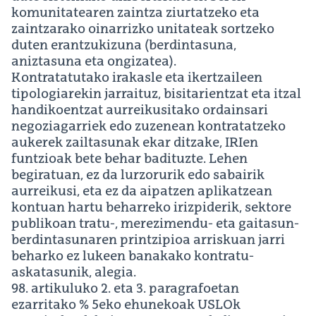
komunitatearen zaintza ziurtatzeko eta
zaintzarako oinarrizko unitateak sortzeko
duten erantzukizuna (berdintasuna,
aniztasuna eta ongizatea).
Kontratatutako irakasle eta ikertzaileen
tipologiarekin jarraituz, bisitarientzat eta itzal
handikoentzat aurreikusitako ordainsari
negoziagarriek edo zuzenean kontratatzeko
aukerek zailtasunak ekar ditzake, IRIen
funtzioak bete behar badituzte. Lehen
begiratuan, ez da lurzorurik edo sabairik
aurreikusi, eta ez da aipatzen aplikatzean
kontuan hartu beharreko irizpiderik, sektore
publikoan tratu-, merezimendu- eta gaitasun-
berdintasunaren printzipioa arriskuan jarri
beharko ez lukeen banakako kontratu-
askatasunik, alegia.
98. artikuluko 2. eta 3. paragrafoetan
ezarritako % 5eko ehunekoak USLOk