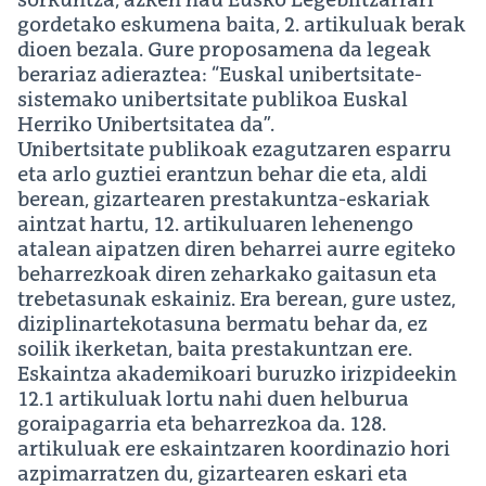
sorkuntza, azken hau Eusko Legebiltzarrari
gordetako eskumena baita, 2. artikuluak berak
dioen bezala. Gure proposamena da legeak
berariaz adieraztea: “Euskal unibertsitate-
sistemako unibertsitate publikoa Euskal
Herriko Unibertsitatea da”.
Unibertsitate publikoak ezagutzaren esparru
eta arlo guztiei erantzun behar die eta, aldi
berean, gizartearen prestakuntza-eskariak
aintzat hartu, 12. artikuluaren lehenengo
atalean aipatzen diren beharrei aurre egiteko
beharrezkoak diren zeharkako gaitasun eta
trebetasunak eskainiz. Era berean, gure ustez,
diziplinartekotasuna bermatu behar da, ez
soilik ikerketan, baita prestakuntzan ere.
Eskaintza akademikoari buruzko irizpideekin
12.1 artikuluak lortu nahi duen helburua
goraipagarria eta beharrezkoa da. 128.
artikuluak ere eskaintzaren koordinazio hori
azpimarratzen du, gizartearen eskari eta