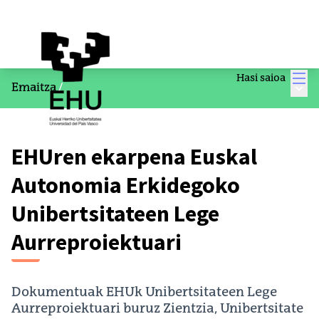
Men
Hasi saioa
Menu
Emaitza
/
EHUren ekarpena Euskal
Autonomia Erkidegoko
Unibertsitateen Lege
Aurreproiektuari
Dokumentuak EHUk Unibertsitateen Lege
Aurreproiektuari buruz Zientzia, Unibertsitate