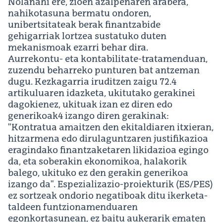
Nolanahi ere, zioen azalpenaren arabera,
nahikotasuna bermatu ondoren,
unibertsitateak berak finantzabide
gehigarriak lortzea sustatuko duten
mekanismoak ezarri behar dira.
Aurrekontu- eta kontabilitate-tratamenduan,
zuzendu beharreko punturen bat antzeman
dugu. Kezkagarria iruditzen zaigu 72.4
artikuluaren idazketa, ukitutako gerakinei
dagokienez, ukituak izan ez diren edo
generikoak4 izango diren gerakinak:
"Kontratua amaitzen den ekitaldiaren itxieran,
hitzarmena edo dirulaguntzaren justifikazioa
eragindako finantzaketaren likidazioa egingo
da, eta soberakin ekonomikoa, halakorik
balego, ukituko ez den gerakin generikoa
izango da". Espezializazio-proiekturik (ES/PES)
ez sortzeak ondorio negatiboak ditu ikerketa-
taldeen funtzionamenduaren
egonkortasunean, ez baitu aukerarik ematen