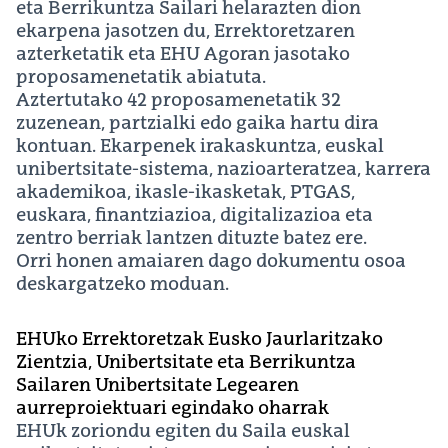
eta Berrikuntza Sailari helarazten dion
ekarpena jasotzen du, Errektoretzaren
azterketatik eta EHU Agoran jasotako
proposamenetatik abiatuta.
Aztertutako 42 proposamenetatik 32
zuzenean, partzialki edo gaika hartu dira
kontuan. Ekarpenek irakaskuntza, euskal
unibertsitate-sistema, nazioarteratzea, karrera
akademikoa, ikasle-ikasketak, PTGAS,
euskara, finantziazioa, digitalizazioa eta
zentro berriak lantzen dituzte batez ere.
Orri honen amaiaren dago dokumentu osoa
deskargatzeko moduan.
EHUko Errektoretzak Eusko Jaurlaritzako
Zientzia, Unibertsitate eta Berrikuntza
Sailaren Unibertsitate Legearen
aurreproiektuari egindako oharrak
EHUk zoriondu egiten du Saila euskal