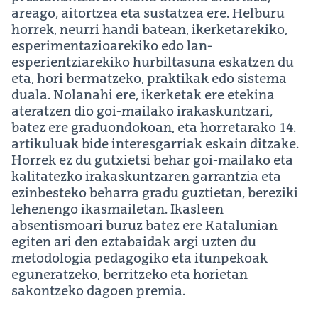
areago, aitortzea eta sustatzea ere. Helburu
horrek, neurri handi batean, ikerketarekiko,
esperimentazioarekiko edo lan-
esperientziarekiko hurbiltasuna eskatzen du
eta, hori bermatzeko, praktikak edo sistema
duala. Nolanahi ere, ikerketak ere etekina
ateratzen dio goi-mailako irakaskuntzari,
batez ere graduondokoan, eta horretarako 14.
artikuluak bide interesgarriak eskain ditzake.
Horrek ez du gutxietsi behar goi-mailako eta
kalitatezko irakaskuntzaren garrantzia eta
ezinbesteko beharra gradu guztietan, bereziki
lehenengo ikasmailetan. Ikasleen
absentismoari buruz batez ere Katalunian
egiten ari den eztabaidak argi uzten du
metodologia pedagogiko eta itunpekoak
eguneratzeko, berritzeko eta horietan
sakontzeko dagoen premia.