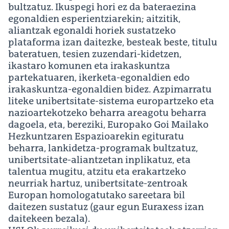
bultzatuz. Ikuspegi hori ez da bateraezina
egonaldien esperientziarekin; aitzitik,
aliantzak egonaldi horiek sustatzeko
plataforma izan daitezke, besteak beste, titulu
bateratuen, tesien zuzendari-kidetzen,
ikastaro komunen eta irakaskuntza
partekatuaren, ikerketa-egonaldien edo
irakaskuntza-egonaldien bidez. Azpimarratu
liteke unibertsitate-sistema europartzeko eta
nazioartekotzeko beharra areagotu beharra
dagoela, eta, bereziki, Europako Goi Mailako
Hezkuntzaren Espazioarekin egituratu
beharra, lankidetza-programak bultzatuz,
unibertsitate-aliantzetan inplikatuz, eta
talentua mugitu, atzitu eta erakartzeko
neurriak hartuz, unibertsitate-zentroak
Europan homologatutako sareetara bil
daitezen sustatuz (gaur egun Euraxess izan
daitekeen bezala).