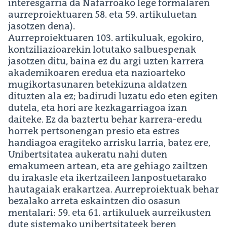
interesgarria da Nafarroako lege formalaren
aurreproiektuaren 58. eta 59. artikuluetan
jasotzen dena).
Aurreproiektuaren 103. artikuluak, egokiro,
kontziliazioarekin lotutako salbuespenak
jasotzen ditu, baina ez du argi uzten karrera
akademikoaren eredua eta nazioarteko
mugikortasunaren betekizuna aldatzen
dituzten ala ez; badirudi luzatu edo eten egiten
dutela, eta hori are kezkagarriagoa izan
daiteke. Ez da baztertu behar karrera-eredu
horrek pertsonengan presio eta estres
handiagoa eragiteko arrisku larria, batez ere,
Unibertsitatea aukeratu nahi duten
emakumeen artean, eta are gehiago zailtzen
du irakasle eta ikertzaileen lanpostuetarako
hautagaiak erakartzea. Aurreproiektuak behar
bezalako arreta eskaintzen dio osasun
mentalari: 59. eta 61. artikuluek aurreikusten
dute sistemako unibertsitateek beren