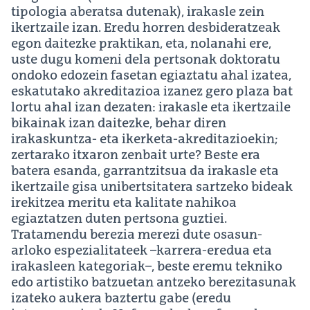
tipologia aberatsa dutenak), irakasle zein
ikertzaile izan. Eredu horren desbideratzeak
egon daitezke praktikan, eta, nolanahi ere,
uste dugu komeni dela pertsonak doktoratu
ondoko edozein fasetan egiaztatu ahal izatea,
eskatutako akreditazioa izanez gero plaza bat
lortu ahal izan dezaten: irakasle eta ikertzaile
bikainak izan daitezke, behar diren
irakaskuntza- eta ikerketa-akreditazioekin;
zertarako itxaron zenbait urte? Beste era
batera esanda, garrantzitsua da irakasle eta
ikertzaile gisa unibertsitatera sartzeko bideak
irekitzea meritu eta kalitate nahikoa
egiaztatzen duten pertsona guztiei.
Tratamendu berezia merezi dute osasun-
arloko espezialitateek –karrera-eredua eta
irakasleen kategoriak–, beste eremu tekniko
edo artistiko batzuetan antzeko berezitasunak
izateko aukera baztertu gabe (eredu