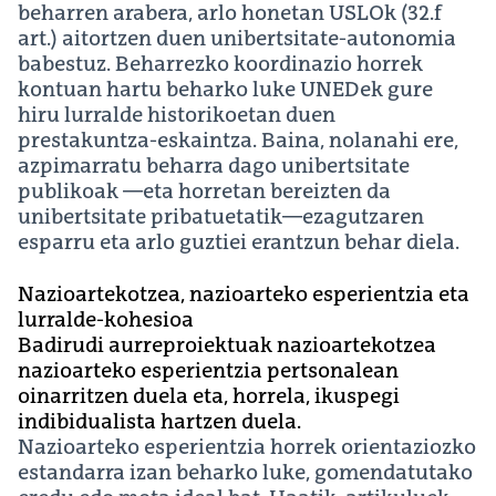
beharren arabera, arlo honetan USLOk (32.f
art.) aitortzen duen unibertsitate-autonomia
babestuz. Beharrezko koordinazio horrek
kontuan hartu beharko luke UNEDek gure
hiru lurralde historikoetan duen
prestakuntza-eskaintza. Baina, nolanahi ere,
azpimarratu beharra dago unibertsitate
publikoak —eta horretan bereizten da
unibertsitate pribatuetatik—ezagutzaren
esparru eta arlo guztiei erantzun behar diela.
Nazioartekotzea, nazioarteko esperientzia eta
lurralde-kohesioa
Badirudi aurreproiektuak nazioartekotzea
nazioarteko esperientzia pertsonalean
oinarritzen duela eta, horrela, ikuspegi
indibidualista hartzen duela.
Nazioarteko esperientzia horrek orientaziozko
estandarra izan beharko luke, gomendatutako