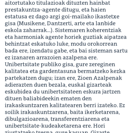
aitortutako titulazioak dituzten hainbat
prestakuntza-agente ditugu, eta haien
estatusa ez dago argi goi-mailako ikastetxe
gisa (Musikene, Dantzerti, arte eta lanbide
eskola zaharrak…). Sistemaren koherentziak
eta harmoniak agente horiek guztiak aipatzea
behintzat eskatuko luke, modu orokorrean
bada ere, izendatu gabe, eta bai sisteman sartu
ez izanaren arrazoien azalpena ere.
Unibertsitate publiko gisa, gure zereginen
kalitatea eta gardentasuna bermatzeko kezka
partekatzen dugu; izan ere, Zioen Azalpenak
adierazten duen bezala, euskal gizarteak
eskubidea du unibertsitateen eskura jartzen
dituen baliabideekin ematen den
irakaskuntzaren kalitatearen berri izateko. Ez
soilik irakaskuntzarena, baita ikerketarena,
dibulgazioarena, transferentziarena eta
unibertsitate-kudeaketarena ere. Hori