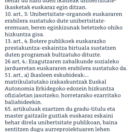
behar du nahi duen ikasleak unibertsitate-
ikasketak euskaraz egin ditzan.
10. art., 3: Unibertsitate-organoek euskararen
erabilera sustatuko dute unibertsitate-
eremuan, beren eginkizunak betetzeko ohiko
hizkuntza gisa.
13. art., 4. Botere publikoek euskarazko
prestakuntza-eskaintza birtuala sustatzen
duten programak bultzatuko dituzte.
26 art, 4.: Ezagutzaren zabalkunde sozialeko
jardueretan euskararen erabilera sustatuko da.
51. art., a) Ikasleen eskubideak:...
matrikulatutako irakaskuntzak Euskal
Autonomia Erkidegoko edozein hizkuntza
ofizialetan jasotzeko, horretarako ezarritako
baliabideekin.
65. artikuluak ezartzen du gradu-titulu eta
master gaitzaile guztiak euskaraz eskaini
behar direla unibertsitate publikoan, baina
sentitzen dugu aurreproiektuaren lehen