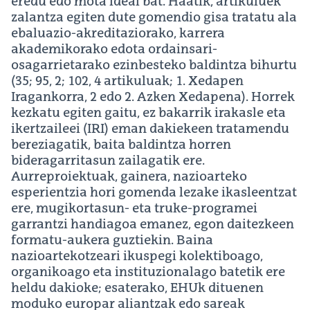
eredu edo mota ideal bat. Haatik, artikuluek
zalantza egiten dute gomendio gisa tratatu ala
ebaluazio-akreditaziorako, karrera
akademikorako edota ordainsari-
osagarrietarako ezinbesteko baldintza bihurtu
(35; 95, 2; 102, 4 artikuluak; 1. Xedapen
Iragankorra, 2 edo 2. Azken Xedapena). Horrek
kezkatu egiten gaitu, ez bakarrik irakasle eta
ikertzaileei (IRI) eman dakiekeen tratamendu
bereziagatik, baita baldintza horren
bideragarritasun zailagatik ere.
Aurreproiektuak, gainera, nazioarteko
esperientzia hori gomenda lezake ikasleentzat
ere, mugikortasun- eta truke-programei
garrantzi handiagoa emanez, egon daitezkeen
formatu-aukera guztiekin. Baina
nazioartekotzeari ikuspegi kolektiboago,
organikoago eta instituzionalago batetik ere
heldu dakioke; esaterako, EHUk dituenen
moduko europar aliantzak edo sareak