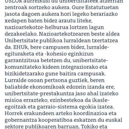
USLOk aurreikusi du unibertsitateek atzerrian
zentroak sortzeko aukera. Gure Estatutuetan
jasota dagoen aukera hori legeko berariazko
xedapen baten bidez arautu liteke,
nazioartekotze-helburua lortzen lagun
dezakeelako. Nazioartekotzearen beste aldea
Unibertsitate publikoa lurraldean txertatzea
da. EHUk, bere campusen bidez, lurralde-
egituraketa eta -kohesio eginkizun
garrantzitsua betetzen du, unibertsitate-
komunitateko kideen integraziorako eta
bizikidetzarako gune baitira campusak.
Lurralde osoan pertsona guztiek, beren
baliabide ekonomikoak edozein izanda ere,
unibertsitate-prestakuntza jaso ahal izateko
misioa errazteko, ezinbestekoa da ikasle-
egoitzak eta garraio-sistema egokia izatea.
Horrek erakundeen arteko koordinazioa eta
gobernantza kooperatiboa eskatzen du euskal
sektore publikoaren barruan. Tokiko eta