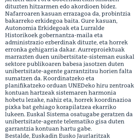
dituzten hitzarmen edo akordioen bidez.
Nafarroaren kasuan errazagoa da, probintzia
bakarreko erkidegoa baita. Gure kasuan,
Autonomia Erkidegoak eta Lurralde
Historikoek gobernantza-maila eta
administrazio ezberdinak dituzte, eta horrek
erronka gehigarria dakar. Aurreproiektuak
marrazten duen unibertsitate-sisteman euskal
sektore publikoaren babesa jasotzen duten
unibertsitate-agente garrantzitsu horien falta
sumatzen da. Koordinatzeko eta
planifikatzeko orduan UNEDeko hiru zentroak
kontuan hartzeak sistemaren harmonia
hobetu lezake, nahiz eta, horrek koordinazioa
pixka bat gehiago korapilatzea ekarriko
lukeen. Euskal Sistema osatugabe geratzen da
unibertsitate-agente telematiko gisa duten
garrantzia kontuan hartu gabe.
Bestalde, Euskadin Eusko Jaurlaritzak