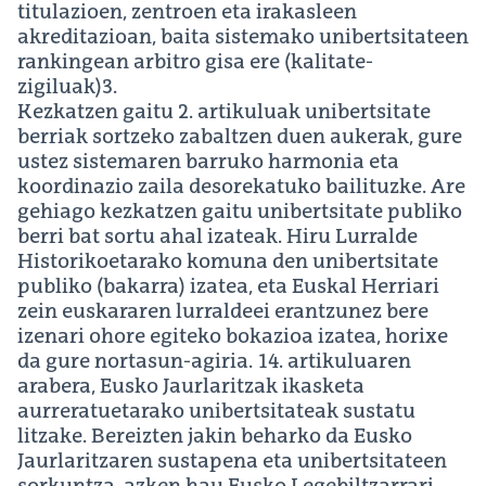
titulazioen, zentroen eta irakasleen
akreditazioan, baita sistemako unibertsitateen
rankingean arbitro gisa ere (kalitate-
zigiluak)3.
Kezkatzen gaitu 2. artikuluak unibertsitate
berriak sortzeko zabaltzen duen aukerak, gure
ustez sistemaren barruko harmonia eta
koordinazio zaila desorekatuko bailituzke. Are
gehiago kezkatzen gaitu unibertsitate publiko
berri bat sortu ahal izateak. Hiru Lurralde
Historikoetarako komuna den unibertsitate
publiko (bakarra) izatea, eta Euskal Herriari
zein euskararen lurraldeei erantzunez bere
izenari ohore egiteko bokazioa izatea, horixe
da gure nortasun-agiria. 14. artikuluaren
arabera, Eusko Jaurlaritzak ikasketa
aurreratuetarako unibertsitateak sustatu
litzake. Bereizten jakin beharko da Eusko
Jaurlaritzaren sustapena eta unibertsitateen