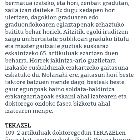
bermatua izateko, eta hori, zenbait gradutan,
zaila izan daiteke. Ez dugu xedapen hori
ulertzen, dagokion graduaren edo
graduondokoaren egiaztapenak zehaztuko
baititu behar horiek. Aitzitik, egoki iruditzen
zaigu unibertsitate publikoan graduko titulu
eta master gaitzaile guztiak euskaraz
eskaintzeko 65. artikuluak ezartzen duen
beharra. Horrek jakintza-arlo guztietara
irakasle euskaldunak erakartzeko gaitasuna
eskatuko du. Nolanahi ere, gaitasun hori beste
faktore batzuen mende dago, besteak beste,
gaur egungoak baino soldata-baldintza
erakargarriagoak eskaini ahal izatearen eta
doktorego ondoko fasea bizkortu ahal
izatearen menpe.
TEKAZEL
109, 2 artikuluak doktoregodun TEKAZELen