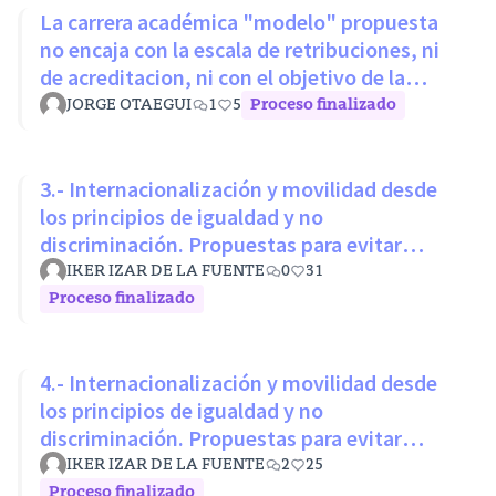
La carrera académica "modelo" propuesta
no encaja con la escala de retribuciones, ni
de acreditacion, ni con el objetivo de la
LOSU
JORGE OTAEGUI
1
5
Proceso finalizado
3.- Internacionalización y movilidad desde
los principios de igualdad y no
discriminación. Propuestas para evitar
desigualdades estructurales
IKER IZAR DE LA FUENTE
0
31
Proceso finalizado
4.- Internacionalización y movilidad desde
los principios de igualdad y no
discriminación. Propuestas para evitar
desigualdades estructurales
IKER IZAR DE LA FUENTE
2
25
Proceso finalizado