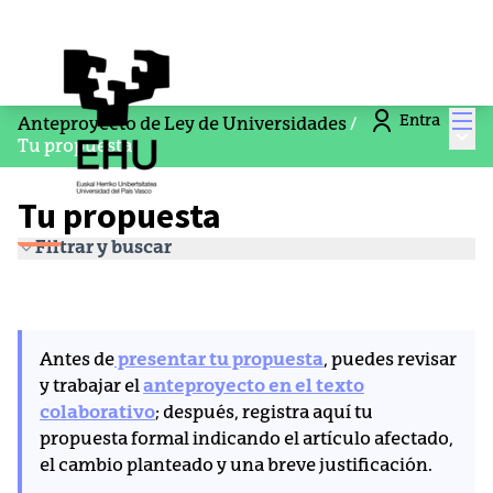
Men
Entra
Anteproyecto de Ley de Universidades
/
Menú
Tu propuesta
Tu propuesta
Filtrar y buscar
Antes de
presentar tu propuesta
, puedes revisar
y trabajar el
anteproyecto en el texto
colaborativo
; después, registra aquí tu
propuesta formal indicando el artículo afectado,
el cambio planteado y una breve justificación.