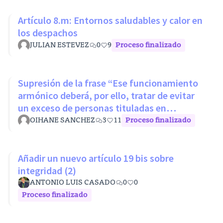
Artículo 8.m: Entornos saludables y calor en
los despachos
JULIAN ESTEVEZ
0
9
Proceso finalizado
Supresión de la frase “Ese funcionamiento
armónico deberá, por ello, tratar de evitar
un exceso de personas tituladas en
disciplinas con mínimos nivel
OIHANE SANCHEZ
3
11
Proceso finalizado
Añadir un nuevo artículo 19 bis sobre
integridad (2)
ANTONIO LUIS CASADO
0
0
Proceso finalizado