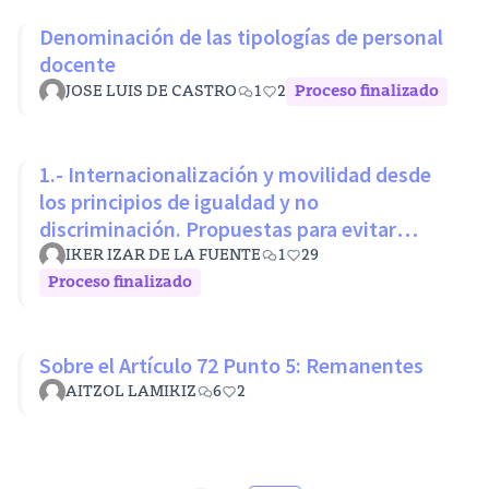
Denominación de las tipologías de personal
docente
JOSE LUIS DE CASTRO
1
2
Proceso finalizado
1.- Internacionalización y movilidad desde
los principios de igualdad y no
discriminación. Propuestas para evitar
desigualdades estructurales
IKER IZAR DE LA FUENTE
1
29
Proceso finalizado
Sobre el Artículo 72 Punto 5: Remanentes
AITZOL LAMIKIZ
6
2