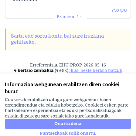
alumnado.
0
0
Erantzun 1
Sartu edo sortu kontu bat zure iruzkina
gehitzeko.
Erreferentzia: EHU-PROP-2026-05-16
4 bertsio zenbakia
(4 etik)
ikusi beste bertsio batzuk
Egiaztatu hatz-marka
Informazioa webgunean erabiltzen diren cookiei
buruz
Printzipioak eta erabilera-arauak
Cookien konfigurazioa
Cookie-ak erabiltzen ditugu gure webgunean, haien
EHUagora Facebooken
EHUagora Instagramen
EHUagora YouTuben
errendimendua eta edukia hobetzeko. Cookieei esker, parte-
hartzailearen esperientzia eta eduki pertsonalizatuagoak
(Kanpoko esteka)
(Kanpoko esteka)
(Kanpoko esteka)
eskain ditzakegu sare sozialetako gure kanaletatik.
Euskara
Elegir el idioma
Aukeratu hizkuntza
Onartu dena
Funtsezkoak soiik onartu.