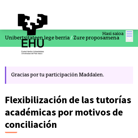
Men
Hasi saioa
Menu
Unibertsitateen lege berria
/
Zure proposamena
Gracias por tu participación Maddalen.
Flexibilización de las tutorías
académicas por motivos de
conciliación