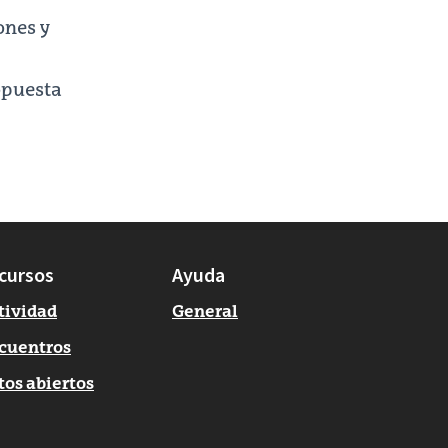
ones y
ropuesta
cursos
Ayuda
tividad
General
cuentros
tos abiertos