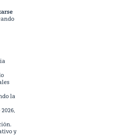
zarse
icando
ia
do
ales
ndo la
 2026,
ión.
ativo y