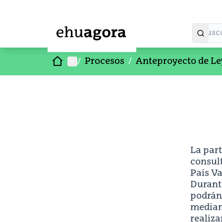
Inicio
Menú principal
/
Procesos
/
Anteproyecto de Le
La part
consul
País Va
Durante
podrá
median
realiza