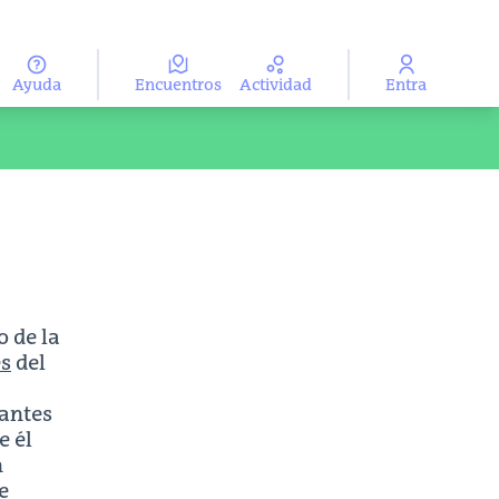
Ayuda
Encuentros
Actividad
Entra
ma
Aukeratu hizkuntza
 de la
es
del
pantes
e él
n
e