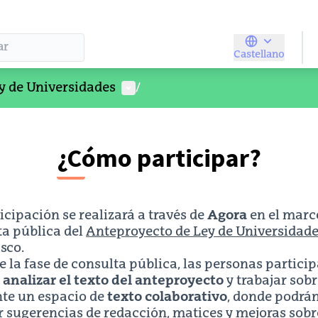
Castellano
Elegir el idio
Menú de usuario
y de Universidades
/
¿Cómo participar?
icipación se realizará a través de
Agora
en el marco
ta pública del
Anteproyecto de Ley de Universidad
sco.
 la fase de consulta pública, las personas partici
n
analizar el texto del anteproyecto
y trabajar sobr
te un espacio de
texto colaborativo
, donde podrá
r sugerencias de redacción, matices y mejoras sobr