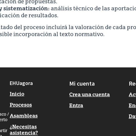
tación de propuestas.
y sistematización:
análisis técnico de las aportaci
cación de resultados.
ltado del proceso incluirá la valoración de cada p
sible incorporación al texto normativo.
EHUagora
Mi cuenta
Re
Inicio
Crea una cuenta
Ac
Procesos
Entra
En
sco /
Asambleas
Da
erto
¿Necesitas
rtir
asistencia?