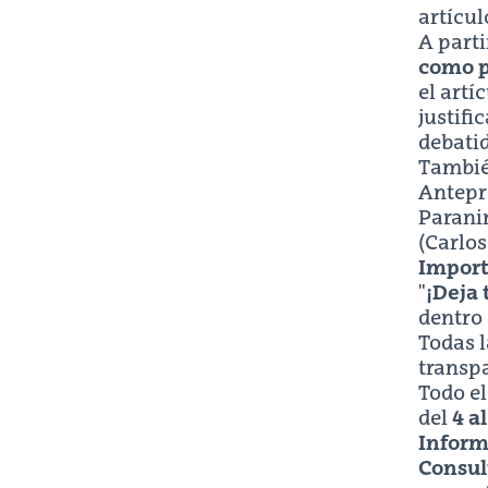
artícul
A parti
como p
el artí
justifi
debatid
Tambié
Antepro
Paranin
(Carlo
Import
"
¡Deja 
dentro
Todas l
transpa
Todo el
del
4 a
Inform
Consul