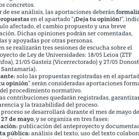
os concretos.
r de ese análisis, las aportaciones deberán
formali
ropuestas
en el apartado "
¡Deja tu opinión!
", ind
culo afectado, el cambio propuesto y una breve
cación. Dichas opiniones podrán ser comentadas,
as y apoyadas por otras personas.
n se realizarán
tres sesiones de escucha
sobre el
yecto de Ley de Universidades: 18/05 Leioa (ZTF
foa), 21/05 Gasteiz (Vicerrectorado) y 27/05 Donost
s Santamaría).
ante:
solo las propuestas registradas en el aparta
tu opinión
" serán consideradas aportaciones form
 del procedimiento normativo.
as contribuciones quedarán registradas, garantiza
rencia y la trazabilidad del proceso.
 proceso se desarrollará durante el mes de mayo de
l 27 de mayo
, y se organiza en tres fases:
ación:
publicación del anteproyecto y documentac
ta pública:
análisis del texto, uso del texto colabor