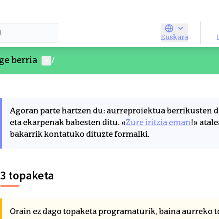
Euskara
Elegir el idio
Parte-hartzailearen menua
ge berria
/
hau ez erabili
3
 elementua orri honetako osagaiak mapan puntu gisa eraku
Agoran parte hartzen du: aurreproiektua berrikusten 
eta ekarpenak babesten ditu. «
Zure iritzia eman
!» atal
bakarrik kontatuko dituzte formalki.
3 topaketa
Orain ez dago topaketa programaturik, baina aurreko t