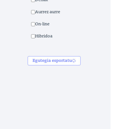
Denak
Aurrez aurre
On-line
Hibridoa
Egutegia esportatu