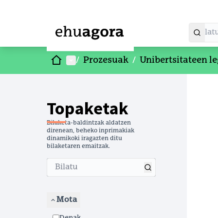
Hasiera
Menu nagusia
/
Prozesuak
/
Unibertsitateen le
Mapa 
Hurrengo
+
−
Topaketak
Bilaketa-baldintzak aldatzen
direnean, beheko inprimakiak
dinamikoki iragazten ditu
bilaketaren emaitzak.
Mota