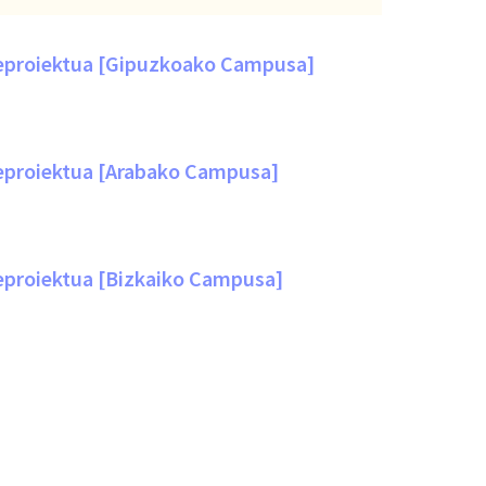
reproiektua [Gipuzkoako Campusa]
reproiektua [Arabako Campusa]
reproiektua [Bizkaiko Campusa]