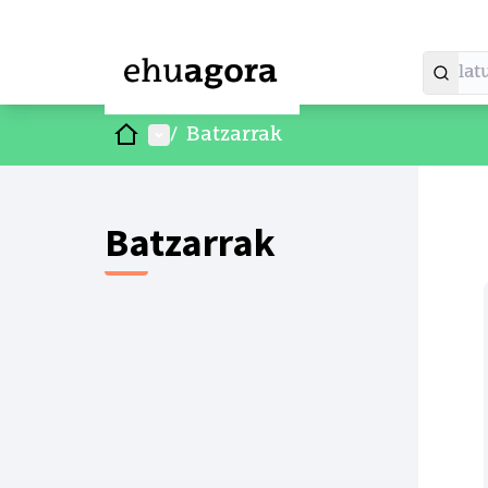
Hasiera
Menu nagusia
/
Batzarrak
Batzarrak