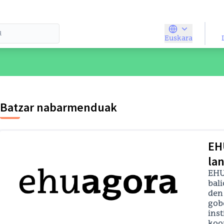
Euskara
Elegir el idio
Batzar nabarmenduak
EH
la
EHU
bali
den
gob
inst