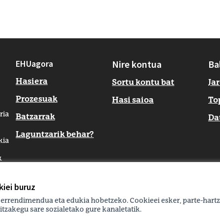
EHUagora
Nire kontua
Ba
Hasiera
Sortu kontu bat
Ja
Prozesuak
Hasi saioa
To
ria
Batzarrak
Da
Laguntzarik behar?
kia
k
iei buruz
 errendimendua eta edukia hobetzeko. Cookieei esker, parte-hartz
itzakegu sare sozialetako gure kanaletatik.