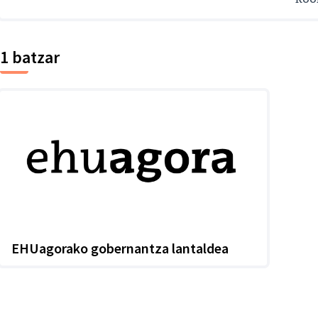
koo
1 batzar
EHUagorako gobernantza lantaldea