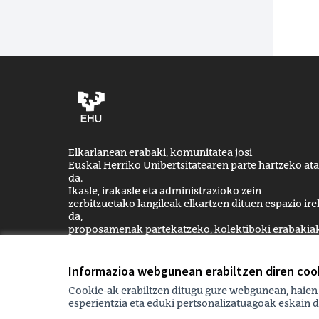
Elkarlanean erabaki, komunitatea josi
Euskal Herriko Unibertsitatearen parte hartzeko ata
da.
Ikasle, irakasle eta administrazioko zein
zerbitzuetako langileak elkartzen dituen espazio ire
da,
proposamenak partekatzeko, kolektiboki erabakia
hartzeko eta unibertsitate irekiago,
inklusiboago eta komunitarioago bat sortzeko.
Informazioa webgunean erabiltzen diren cook
Cookie-ak erabiltzen ditugu gure webgunean, haien
esperientzia eta eduki pertsonalizatuagoak eskain d