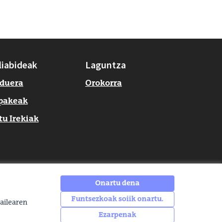
liabideak
Laguntza
rduera
Orokorra
pakeak
tu Irekiak
Onartu dena
Funtsezkoak soiik onartu.
ailearen
Ezarpenak
EHUagora Facebooken
EHUagora Instagramen
EHUagora YouTuben