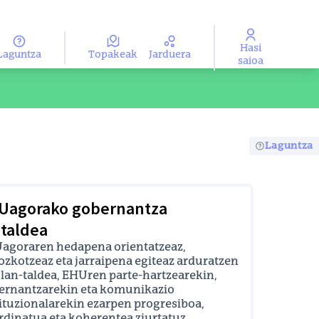
Hasi
Laguntza
Topakeak
Jarduera
ma
Aukeratu hizkuntza
saioa
Laguntza
Uagorako gobernantza
ntaldea
agoraren hedapena orientatzeaz,
ozkotzeaz eta jarraipena egiteaz arduratzen
 lan-taldea, EHUren parte-hartzearekin,
ernantzarekin eta komunikazio
ituzionalarekin ezarpen progresiboa,