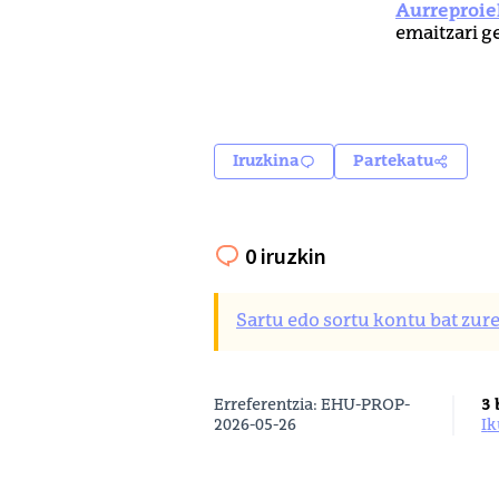
Aurreproie
emaitzari g
Iruzkina
Partekatu
0 iruzkin
Sartu edo sortu kontu bat zure
Erreferentzia: EHU-PROP-
3 
2026-05-26
i