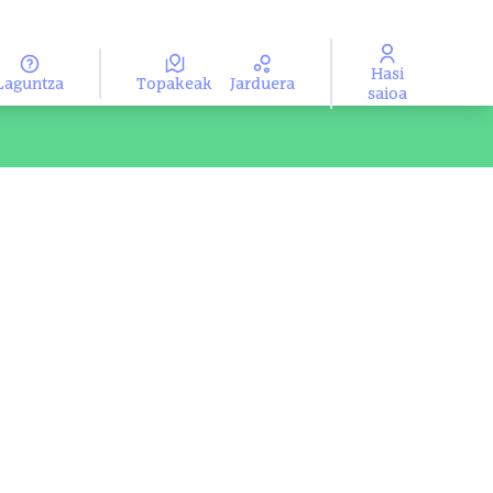
Hasi
Laguntza
Topakeak
Jarduera
ma
Aukeratu hizkuntza
saioa