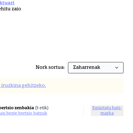
ktuari
ehitu zaio
Nork sortua:
 iruzkina gehitzeko.
bertsio zenbakia
(3 etik)
Egiaztatu hatz-
kusi beste bertsio batzuk
marka