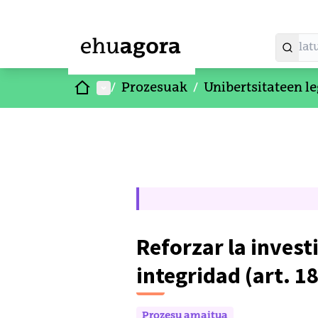
Hasiera
Menu nagusia
/
Prozesuak
/
Unibertsitateen le
Reforzar la invest
integridad (art. 18
Prozesu amaitua