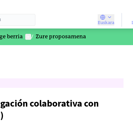
Euskara
Elegir el idio
Parte-hartzailearen menua
ge berria
/
Zure proposamena
igación colaborativa con
)