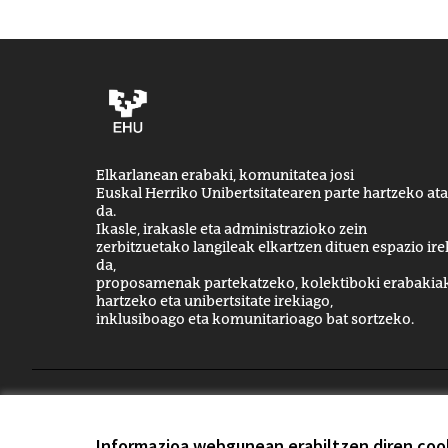
Elkarlanean erabaki, komunitatea josi
Euskal Herriko Unibertsitatearen parte hartzeko ata
da.
Ikasle, irakasle eta administrazioko zein
zerbitzuetako langileak elkartzen dituen espazio ire
da,
proposamenak partekatzeko, kolektiboki erabakia
hartzeko eta unibertsitate irekiago,
inklusiboago eta komunitarioago bat sortzeko.
Printzipioak eta erabilera-arauak
Cookien konfigura
Informazioa webgunean erabiltzen diren cook