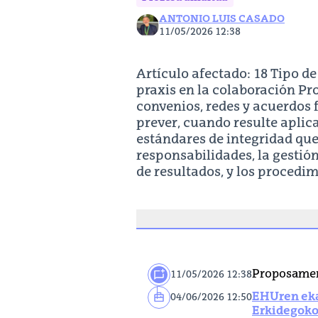
ANTONIO LUIS CASADO
11/05/2026 12:38
Artículo afectado: 18 Tipo de
praxis en la colaboración Pr
convenios, redes y acuerdos 
prever, cuando resulte aplica
estándares de integridad que 
responsabilidades, la gestión
de resultados, y los procedi
Proposamen
11/05/2026 12:38
EHUren ek
04/06/2026 12:50
Erkidegoko