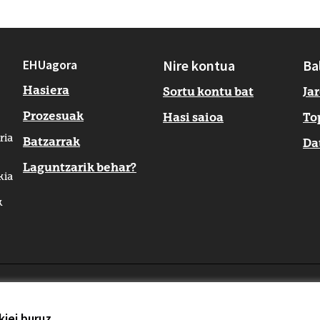
EHUagora
Nire kontua
Ba
Hasiera
Sortu kontu bat
Ja
Prozesuak
Hasi saioa
To
ria
Batzarrak
Da
Laguntzarik behar?
kia
k
zioa
iei buruz