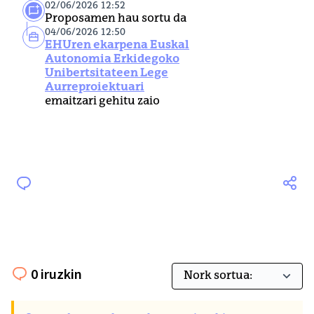
02/06/2026 12:52
Proposamen hau sortu da
04/06/2026 12:50
EHUren ekarpena Euskal
Autonomia Erkidegoko
Unibertsitateen Lege
Aurreproiektuari
emaitzari gehitu zaio
0 iruzkin