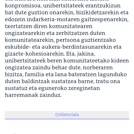
konpromisoa, unibertsitateek erantzukizun
bat dute guztion onarekin, bizikidetzarekin eta
edozein indarkeria-motaren gaitzespenarekin,
txertatzen diren komunitatearen
ongizatearekin eta zerbitzatzen duten
komunitatearekin, pertsona guztientzako
eskubide- eta aukera-berdintasunarekin eta
gizarte-kohesioarekin. Eta, jakina,
unibertsitateek beren komunitateetako kideen
ongizatea zaindu behar dute, norberaren
bizitza, familia eta lana bateratzen lagunduko
duten baldintzak sustatzea barne, tratu ona
sustatuz eta eguneroko zereginetan
harremanak zainduz.
Historiala