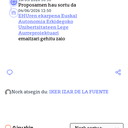
18/05/2026 10:10
Proposamen hau sortu da
04/06/2026 12:50
EHUren ekarpena Euskal
Autonomia Erkidegoko
Unibertsitateen Lege
Aurreproiektuari
emaitzari gehitu zaio
Nork atsegin du:
IKER IZAR DE LA FUENTE
0 iruzkin