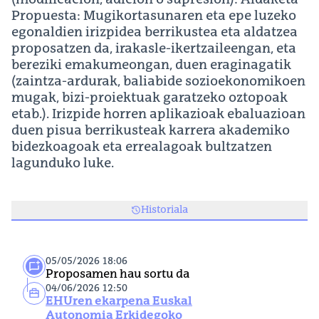
(modificación, adición o supresión): Aldaketa
Propuesta: Mugikortasunaren eta epe luzeko
egonaldien irizpidea berrikustea eta aldatzea
proposatzen da, irakasle-ikertzaileengan, eta
bereziki emakumeongan, duen eraginagatik
(zaintza-ardurak, baliabide sozioekonomikoen
mugak, bizi-proiektuak garatzeko oztopoak
etab.). Irizpide horren aplikazioak ebaluazioan
duen pisua berrikusteak karrera akademiko
bidezkoagoak eta errealagoak bultzatzen
lagunduko luke.
Historiala
05/05/2026 18:06
Proposamen hau sortu da
04/06/2026 12:50
EHUren ekarpena Euskal
Autonomia Erkidegoko