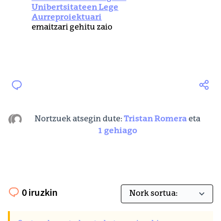
Unibertsitateen Lege
Aurreproiektuari
emaitzari gehitu zaio
Nortzuek atsegin dute:
Tristan Romera
eta
1 gehiago
0 iruzkin