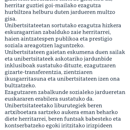
herritar guztiei goi-mailako ezagutza
hurbiltzea helburu duten jardueren multzo
gisa.
Unibertsitateetan sortutako ezagutza hizkera
eskuragarrian zabalduko zaie herritarrei,
haien aintzatespen publikoa eta prestigio
soziala areagotzen laguntzeko.
Unibertsitateen gaietan eskumena duen sailak
eta unibertsitateek askotariko jardunbide
inklusiboak sustatuko dituzte, ezagutzaren
gizarte-transferentzia, zientziaren
ikusgarritasuna eta unibertsitateen izen ona
bultzatzeko.
Ezagutzaren zabalkunde sozialeko jardueretan
euskararen erabilera sustatuko da.
Unibertsitateetako liburutegiek beren
artxiboetara sartzeko aukera eman beharko
diete herritarrei, beren funtsak babesteko eta
kontserbatzeko egoki iritzitako irizpideen