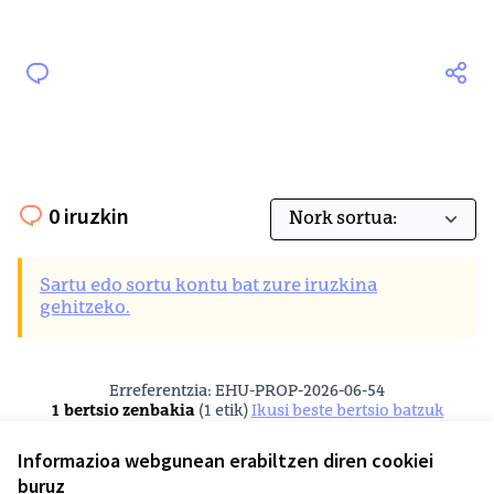
0 iruzkin
Sartu edo sortu kontu bat zure iruzkina
gehitzeko.
Erreferentzia: EHU-PROP-2026-06-54
1 bertsio zenbakia
(1 etik)
ikusi beste bertsio batzuk
Egiaztatu hatz-marka
Informazioa webgunean erabiltzen diren cookiei
buruz