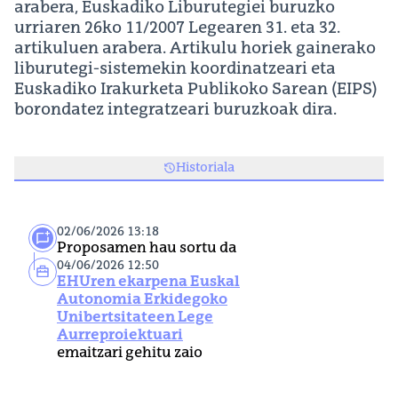
arabera, Euskadiko Liburutegiei buruzko
urriaren 26ko 11/2007 Legearen 31. eta 32.
artikuluen arabera. Artikulu horiek gainerako
liburutegi-sistemekin koordinatzeari eta
Euskadiko Irakurketa Publikoko Sarean (EIPS)
borondatez integratzeari buruzkoak dira.
Historiala
02/06/2026 13:18
Proposamen hau sortu da
04/06/2026 12:50
EHUren ekarpena Euskal
Autonomia Erkidegoko
Unibertsitateen Lege
Aurreproiektuari
emaitzari gehitu zaio