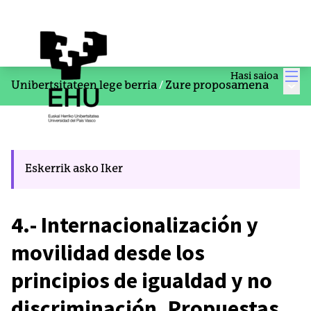
Men
Hasi saioa
Menu
Unibertsitateen lege berria
/
Zure proposamena
Eskerrik asko Iker
4.- Internacionalización y
movilidad desde los
principios de igualdad y no
discriminación. Propuestas