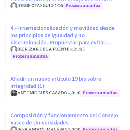
LOSU
JORGE OTAEGUI
1
5
Prozesu amaitua
4.- Internacionalización y movilidad desde
los principios de igualdad y no
discriminación. Propuestas para evitar
desigualdades estructurales
IKER IZAR DE LA FUENTE
2
25
Prozesu amaitua
Añadir un nuevo artículo 19 bis sobre
integridad (1)
ANTONIO LUIS CASADO
0
0
Prozesu amaitua
Composición y funcionamiento del Consejo
Vasco de Universidades.
IKER ANDONI MALAINA
0
0
Prozesu amaitua