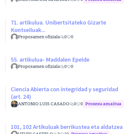
71. artikulua. Unibertsitateko Gizarte
Kontseiluak...
Proposamen ofiziala
0
0
55. artikulua- Maddalen Epelde
Proposamen ofiziala
0
0
Ciencia Abierta con integridad y seguridad
(art. 24)
ANTONIO LUIS CASADO
0
0
Prozesu amaitua
101, 102 Artikuluak berrikustea eta aldatzea