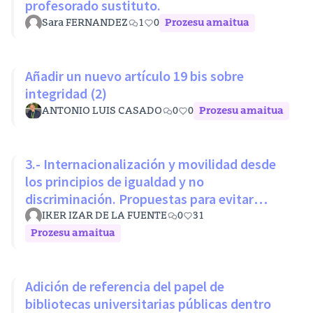
profesorado sustituto.
Sara FERNANDEZ
1
0
Prozesu amaitua
Añadir un nuevo artículo 19 bis sobre
integridad (2)
ANTONIO LUIS CASADO
0
0
Prozesu amaitua
3.- Internacionalización y movilidad desde
los principios de igualdad y no
discriminación. Propuestas para evitar
desigualdades estructurales
IKER IZAR DE LA FUENTE
0
31
Prozesu amaitua
Adición de referencia del papel de
bibliotecas universitarias públicas dentro