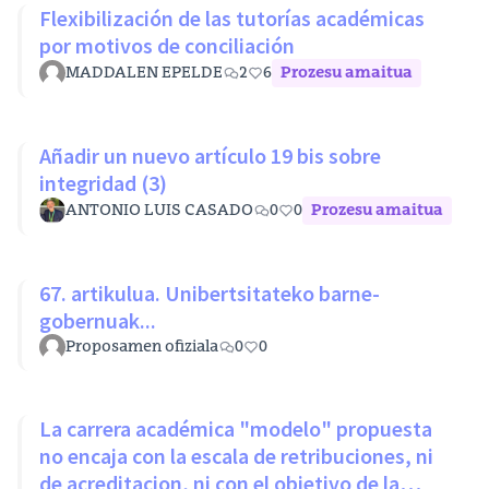
Flexibilización de las tutorías académicas
por motivos de conciliación
MADDALEN EPELDE
2
6
Prozesu amaitua
Añadir un nuevo artículo 19 bis sobre
integridad (3)
ANTONIO LUIS CASADO
0
0
Prozesu amaitua
67. artikulua. Unibertsitateko barne-
gobernuak...
Proposamen ofiziala
0
0
La carrera académica "modelo" propuesta
no encaja con la escala de retribuciones, ni
de acreditacion, ni con el objetivo de la