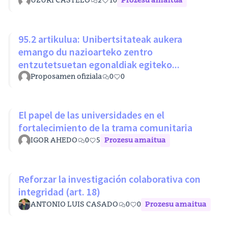
UZURI CASTELO
2
10
Prozesu amaitua
95.2 artikulua: Unibertsitateak aukera
emango du nazioarteko zentro
entzutetsuetan egonaldiak egiteko...
Proposamen ofiziala
0
0
El papel de las universidades en el
fortalecimiento de la trama comunitaria
IGOR AHEDO
0
5
Prozesu amaitua
Reforzar la investigación colaborativa con
integridad (art. 18)
ANTONIO LUIS CASADO
0
0
Prozesu amaitua