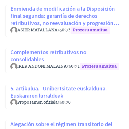
Enmienda de modificación a la Disposición
final segunda: garantía de derechos
retributivos, no reevaluación y progresión
sin penalización
ASIER MATALLANA
0
3
Prozesu amaitua
Complementos retributivos no
consolidables
IKER ANDONI MALAINA
0
1
Prozesu amaitua
5. artikulua.- Unibertsitate euskalduna.
Euskararen lurraldeak
Proposamen ofiziala
0
0
Alegación sobre el régimen transitorio del