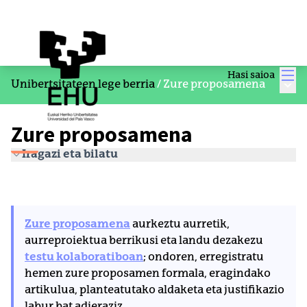
Men
Hasi saioa
Menu
Unibertsitateen lege berria
/
Zure proposamena
Zure proposamena
Iragazi eta bilatu
Zure proposamena
aurkeztu aurretik,
aurreproiektua berrikusi eta landu dezakezu
testu kolaboratiboan
; ondoren, erregistratu
hemen zure proposamen formala, eragindako
artikulua, planteatutako aldaketa eta justifikazio