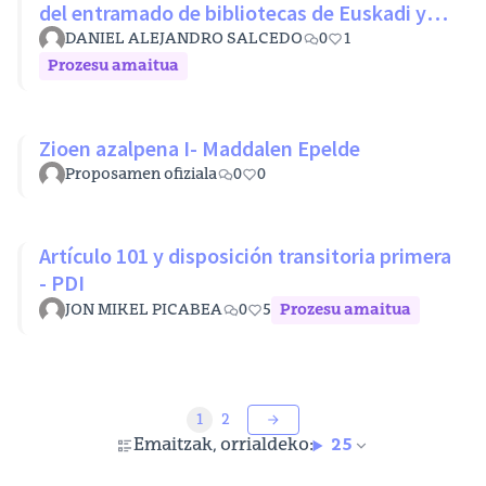
del entramado de bibliotecas de Euskadi y
RLPE (Ley 11/2007 26 octubre)
DANIEL ALEJANDRO SALCEDO
0
1
Prozesu amaitua
Zioen azalpena I- Maddalen Epelde
Proposamen ofiziala
0
0
Artículo 101 y disposición transitoria primera
- PDI
JON MIKEL PICABEA
0
5
Prozesu amaitua
1
2
Emaitzak, orrialdeko:
25