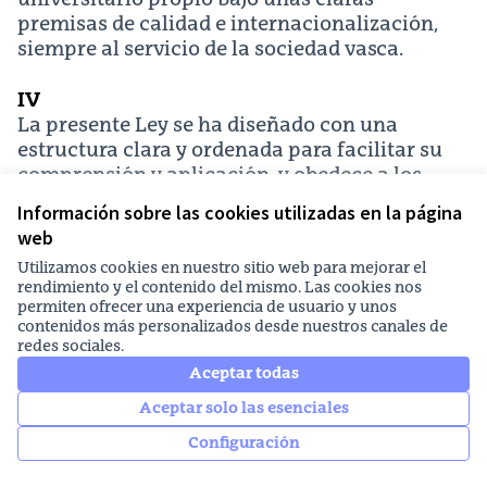
premisas de calidad e internacionalización,
siempre al servicio de la sociedad vasca.
IV
La presente Ley se ha diseñado con una
estructura clara y ordenada para facilitar su
comprensión y aplicación, y obedece a los
dos objetivos que persigue: la ordenación y
Información sobre las cookies utilizadas en la página
coordinación del Sistema Universitario
web
Vasco, por un lado, y la regulación de la
Utilizamos cookies en nuestro sitio web para mejorar el
actividad universitaria que se realiza en la
rendimiento y el contenido del mismo. Las cookies nos
CAPV, por el otro.
permiten ofrecer una experiencia de usuario y unos
En su primer objetivo, la organización del
contenidos más personalizados desde nuestros canales de
redes sociales.
anteproyecto de ley responde a una lógica
progresiva que conduce del Título I al IX:
Aceptar todas
comienza estableciendo los principios
Aceptar solo las esenciales
generales que inspiran el Sistema
Configuración
Universitario Vasco, continúa regulando sus
funciones esenciales y mecanismos de