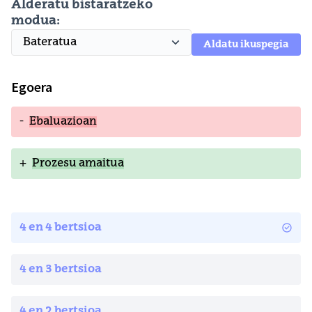
Alderatu bistaratzeko
modua:
Aldatu ikuspegia
Egoera
-
Ebaluazioan
+
Prozesu amaitua
4 en 4 bertsioa
4 en 3 bertsioa
4 en 2 bertsioa