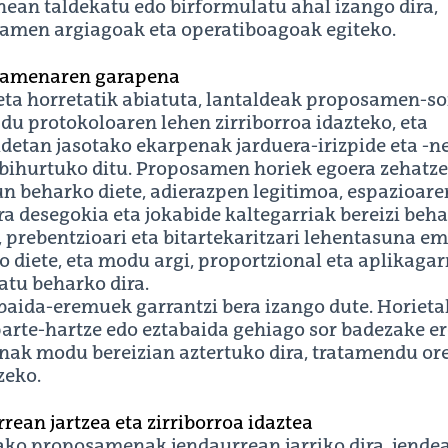
ean taldekatu edo birformulatu ahal izango dira,
amen argiagoak eta operatiboagoak egiteko.
amenaren garapena
eta horretatik abiatuta, lantaldeak proposamen-so
du protokoloaren lehen zirriborroa idazteko, eta
detan jasotako ekarpenak jarduera-irizpide eta -n
 bihurtuko ditu. Proposamen horiek egoera zehatze
n beharko diete, adierazpen legitimoa, espazioare
ra desegokia eta jokabide kaltegarriak bereizi beh
, prebentzioari eta bitartekaritzari lehentasuna e
 diete, eta modu argi, proportzional eta aplikagar
atu beharko dira.
abaida-eremuek garrantzi bera izango dute. Horiet
arte-hartze edo eztabaida gehiago sor badezake er
nak modu bereizian aztertuko dira, tratamendu or
zeko.
rean jartzea eta zirriborroa idaztea
ako proposamenak jendaurrean jarriko dira, jende