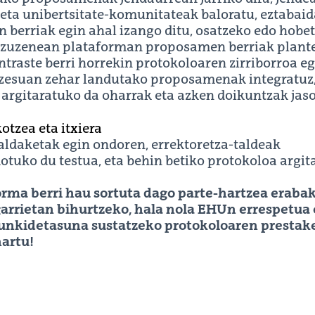
 eta unibertsitate-komunitateak baloratu, eztabaid
 berriak egin ahal izango ditu, osatzeko edo hobe
a zuzenean plataforman proposamen berriak plant
ntraste berri horrekin protokoloaren zirriborroa e
ozesuan zehar landutako proposamenak integratuz,
 argitaratuko da oharrak eta azken doikuntzak jas
otzea eta itxiera
aldaketak egin ondoren, errektoretza-taldeak
otuko du testua, eta behin betiko protokoloa argi
orma berri hau sortuta dago parte-hartzea erabak
garrietan bihurtzeko, hala nola EHUn errespetua 
unkidetasuna sustatzeko protokoloaren prestake
hartu!