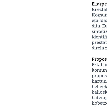
Ekarpe
Bi ezt
Komuni
eta Id
ditu. E
sinteti
identif
prestat
direla 
Propos
Eztabai
komuni
propos
hartuz
heltze
balioe
batera
hobetz