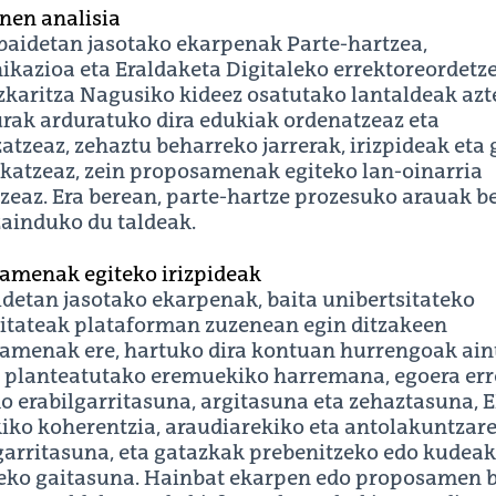
nen analisia
abaidetan jasotako ekarpenak Parte-hartzea,
kazioa eta Eraldaketa Digitaleko errektoreordetz
azkaritza Nagusiko kideez osatutako lantaldeak az
urak arduratuko dira edukiak ordenatzeaz eta
zatzeaz, zehaztu beharreko jarrerak, irizpideak eta
ikatzeaz, zein proposamenak egiteko lan-oinarria
zeaz. Era berean, parte-hartze prozesuko arauak b
zainduko du taldeak.
amenak egiteko irizpideak
detan jasotako ekarpenak, baita unibertsitateko
tateak plataforman zuzenean egin ditzakeen
amenak ere, hartuko dira kontuan hurrengoak ain
: planteatutako eremuekiko harremana, egoera err
ko erabilgarritasuna, argitasuna eta zehaztasuna,
kiko koherentzia, araudiarekiko eta antolakuntzar
garritasuna, eta gatazkak prebenitzeko edo kudea
eko gaitasuna. Hainbat ekarpen edo proposamen 