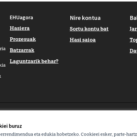
EHUagora
Nire kontua
Ba
Hasiera
Sortu kontu bat
Ja
Prozesuak
Hasi saioa
To
ria
Batzarrak
Da
Laguntzarik behar?
kia
k
zioa
iei buruz
 errendimendua eta edukia hobetzeko. Cookieei esker, parte-hartz