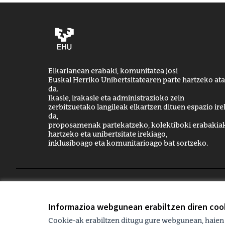
Elkarlanean erabaki, komunitatea josi
Euskal Herriko Unibertsitatearen parte hartzeko ata
da.
Ikasle, irakasle eta administrazioko zein
zerbitzuetako langileak elkartzen dituen espazio ire
da,
proposamenak partekatzeko, kolektiboki erabakia
hartzeko eta unibertsitate irekiago,
inklusiboago eta komunitarioago bat sortzeko.
Printzipioak eta erabilera-arauak
Cookien konfigura
Informazioa webgunean erabiltzen diren cook
Cookie-ak erabiltzen ditugu gure webgunean, haien