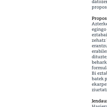
datozen
propos
Propos
Azterk
egingo 
eztabai
zehatz
erantzu
erabile
dituzte
beharko
formul
Bi ezt
batek p
ekarpe
ziurtat
Jendaur
Hasier