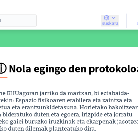
Euskara
Elegir el idio
artzailearen menua
ⓘ Nola egingo den protokolo
ne EHUagoran jarriko da martxan, bi eztabaida-
kin: Espazio fisikoaren erabilera eta zaintza eta
etua eta erantzunkidetasuna. Horietako bakoitzean
 bideratuko duten eta egoera, irizpide eta jorratu
eko gaiei buruzko iruzkinak eta ekarpenak jasotze
uko duten dilemak planteatuko dira.