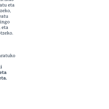
atu eta
tzeko,
eatu
gingo
 eta
otzeko.
taratuko
i
eta
ta.