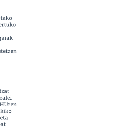
etako
tertuko
 gaiak
etetzen
tzat
ealei
 EHUren
ekiko
keta
bat