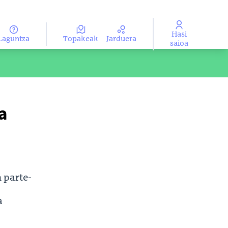
Hasi
Laguntza
Topakeak
Jarduera
ma
Aukeratu hizkuntza
saioa
a
 parte-
a