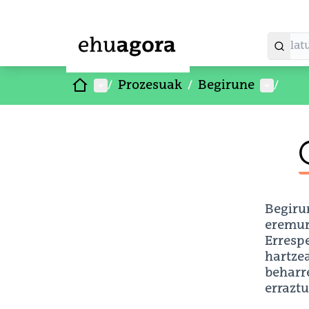
Hasiera
Menu nagusia
Parte-h
/
Prozesuak
/
Begirune
/
Begiru
eremure
Erresp
hartzea
beharr
errazt