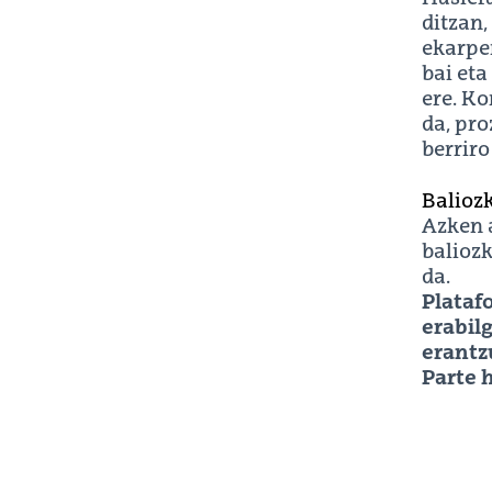
ditzan,
ekarpen
bai et
ere. Ko
da, pr
berriro
Baliozk
Azken 
baliozk
da.
Plataf
erabil
erantz
Parte 