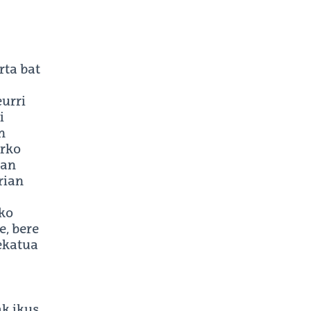
rta bat
eurri
i
n
arko
man
rian
ako
e, bere
ekatua
ak ikus