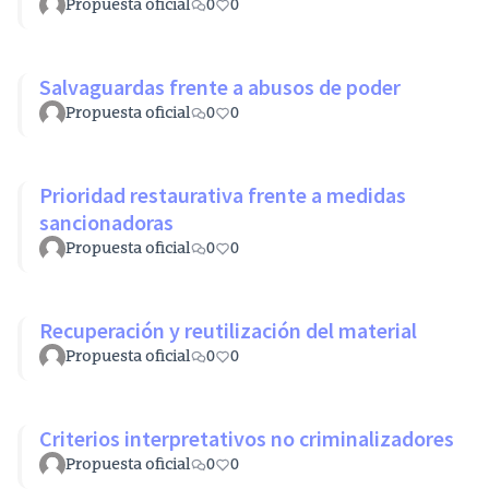
Propuesta oficial
0
0
Salvaguardas frente a abusos de poder
Propuesta oficial
0
0
Prioridad restaurativa frente a medidas
sancionadoras
Propuesta oficial
0
0
Recuperación y reutilización del material
Propuesta oficial
0
0
Criterios interpretativos no criminalizadores
Propuesta oficial
0
0