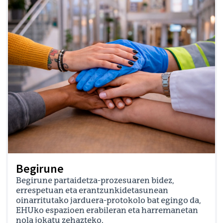
Begirune
Begirune partaidetza-prozesuaren bidez,
errespetuan eta erantzunkidetasunean
oinarritutako jarduera-protokolo bat egingo da,
EHUko espazioen erabileran eta harremanetan
nola jokatu zehazteko.