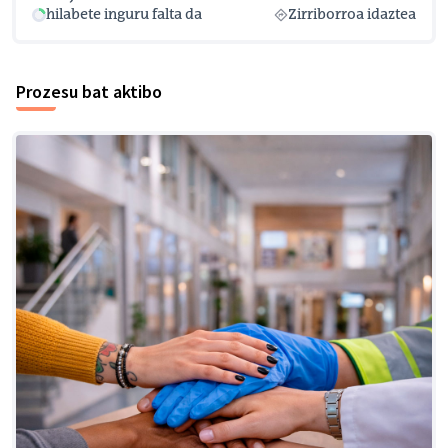
hilabete inguru falta da
Zirriborroa idaztea
Prozesu bat aktibo