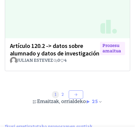
Artículo 120.2 -> datos sobre
Prozesu
amaitua
alumnado y datos de investigación
JULIAN ESTEVEZ
0
4
1
2
Emaitzak, orrialdeko:
25
Ikusi erretiratutako proposamen guztiak