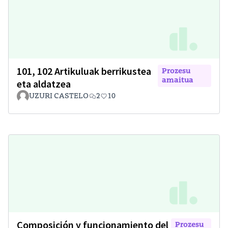
101, 102 Artikuluak berrikustea
Prozesu
amaitua
eta aldatzea
UZURI CASTELO
2
10
Composición y funcionamiento del
Prozesu