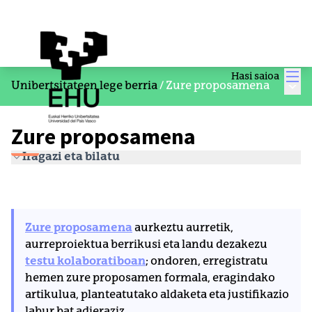
Men
Hasi saioa
Menu
Unibertsitateen lege berria
/
Zure proposamena
Zure proposamena
Iragazi eta bilatu
Zure proposamena
aurkeztu aurretik,
aurreproiektua berrikusi eta landu dezakezu
testu kolaboratiboan
; ondoren, erregistratu
hemen zure proposamen formala, eragindako
artikulua, planteatutako aldaketa eta justifikazio