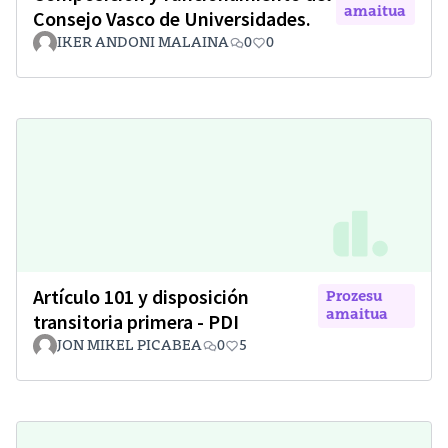
amaitua
Consejo Vasco de Universidades.
IKER ANDONI MALAINA
0
0
Artículo 101 y disposición
Prozesu
amaitua
transitoria primera - PDI
JON MIKEL PICABEA
0
5