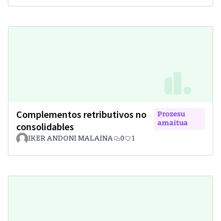
Complementos retributivos no
Prozesu
amaitua
consolidables
IKER ANDONI MALAINA
0
1