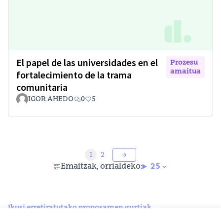
El papel de las universidades en el
Prozesu
amaitua
fortalecimiento de la trama
comunitaria
IGOR AHEDO
0
5
1
2
Emaitzak, orrialdeko:
25
Ikusi erretiratutako proposamen guztiak