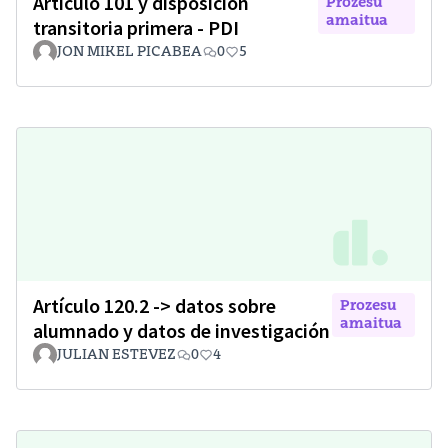
Artículo 101 y disposición
Prozesu
amaitua
transitoria primera - PDI
JON MIKEL PICABEA
0
5
Artículo 120.2 -> datos sobre
Prozesu
amaitua
alumnado y datos de investigación
JULIAN ESTEVEZ
0
4