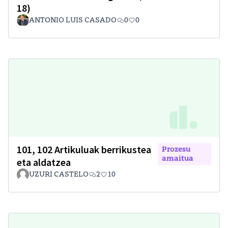
18)
ANTONIO LUIS CASADO
0
0
101, 102 Artikuluak berrikustea
Prozesu
amaitua
eta aldatzea
UZURI CASTELO
2
10