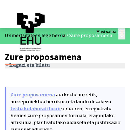
Men
Hasi saioa
Menu
Unibertsitateen lege berria
/
Zure proposamena
Zure proposamena
Iragazi eta bilatu
Zure proposamena
aurkeztu aurretik,
aurreproiektua berrikusi eta landu dezakezu
testu kolaboratiboan
; ondoren, erregistratu
hemen zure proposamen formala, eragindako
artikulua, planteatutako aldaketa eta justifikazio