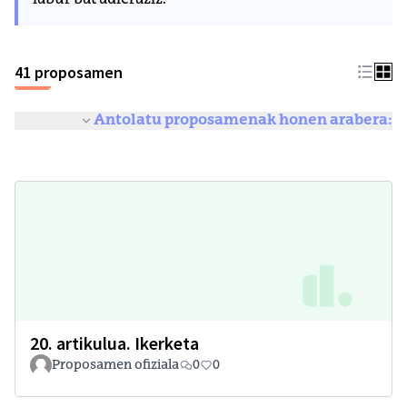
labur bat adieraziz.
41 proposamen
Antolatu proposamenak honen arabera:
20. artikulua. Ikerketa
Proposamen ofiziala
0
0