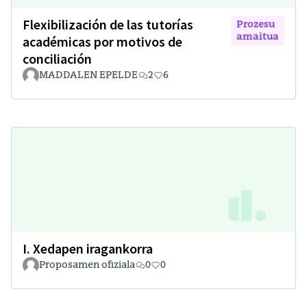
Flexibilización de las tutorías
Prozesu
amaitua
académicas por motivos de
conciliación
MADDALEN EPELDE
2
6
I. Xedapen iragankorra
Proposamen ofiziala
0
0