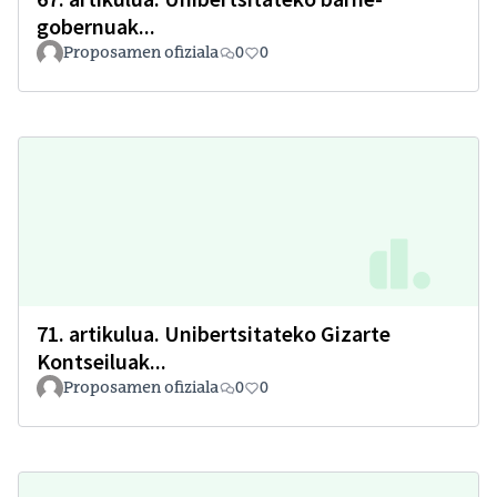
gobernuak...
Proposamen ofiziala
0
0
71. artikulua. Unibertsitateko Gizarte
Kontseiluak...
Proposamen ofiziala
0
0