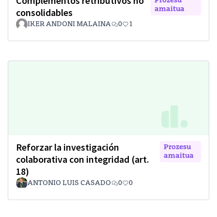
Complementos retributivos no
Prozesu
amaitua
consolidables
IKER ANDONI MALAINA
0
1
Reforzar la investigación
Prozesu
amaitua
colaborativa con integridad (art.
18)
ANTONIO LUIS CASADO
0
0