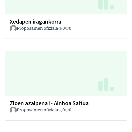
Xedapen iragankorra
Proposamen ofiziala
0
0
Zioen azalpena I- Ainhoa Saitua
Proposamen ofiziala
0
0