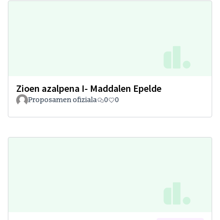
Zioen azalpena I- Maddalen Epelde
Proposamen ofiziala
0
0