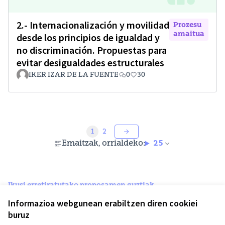
2.- Internacionalización y movilidad
Prozesu
amaitua
desde los principios de igualdad y
no discriminación. Propuestas para
evitar desigualdades estructurales
IKER IZAR DE LA FUENTE
0
30
1
2
Emaitzak, orrialdeko:
25
Ikusi erretiratutako proposamen guztiak
Informazioa webgunean erabiltzen diren cookiei
buruz
Printzipioak eta erabilera-arauak