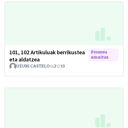
101, 102 Artikuluak berrikustea
Prozesu
amaitua
eta aldatzea
UZURI CASTELO
2
10