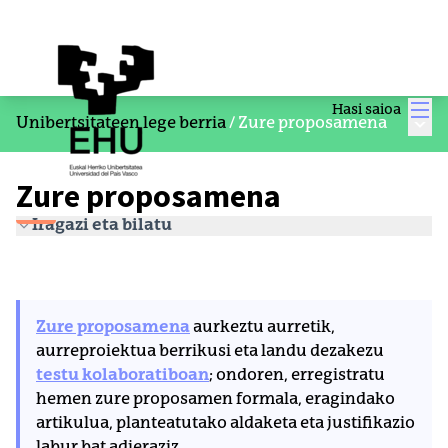
Men
Hasi saioa
Menu
Unibertsitateen lege berria
/
Zure proposamena
Zure proposamena
Iragazi eta bilatu
Zure proposamena
aurkeztu aurretik,
aurreproiektua berrikusi eta landu dezakezu
testu kolaboratiboan
; ondoren, erregistratu
hemen zure proposamen formala, eragindako
artikulua, planteatutako aldaketa eta justifikazio