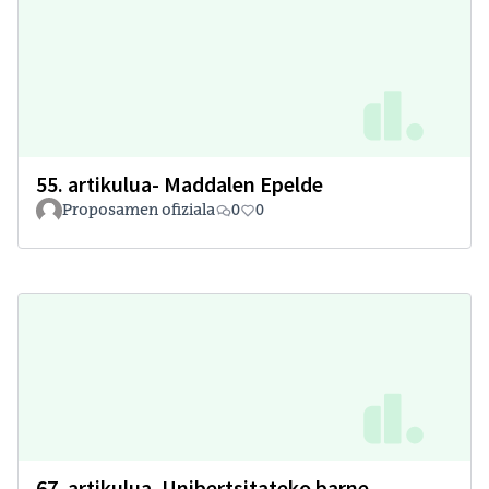
55. artikulua- Maddalen Epelde
Proposamen ofiziala
0
0
67. artikulua. Unibertsitateko barne-