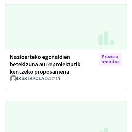
Nazioarteko egonaldien
Prozesu
amaitua
betekizuna aurreproiektutik
kentzeko proposamena
IKER IRAOLA
1
14