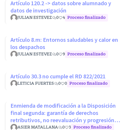
Artículo 120.2 -> datos sobre alumnado y
datos de investigación
JULIAN ESTEVEZ
0
4
Proceso finalizado
Artículo 8.m: Entornos saludables y calor en
los despachos
JULIAN ESTEVEZ
0
9
Proceso finalizado
Artículo 30.3 no cumple el RD 822/2021
LETICIA FUERTES
0
0
Proceso finalizado
Enmienda de modificación a la Disposición
final segunda: garantía de derechos
retributivos, no reevaluación y progresión
sin penalización
ASIER MATALLANA
0
3
Proceso finalizado