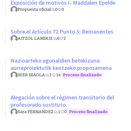
Exposición de motivos I- Maddalen Epelde
Propuesta oficial
0
0
Sobre el Artículo 72 Punto 5: Remanentes
AITZOL LAMIKIZ
6
2
Nazioarteko egonaldien betekizuna
aurreproiektutik kentzeko proposamena
IKER IRAOLA
1
14
Proceso finalizado
Alegación sobre el régimen transitorio del
profesorado sustituto.
Sara FERNANDEZ
1
0
Proceso finalizado