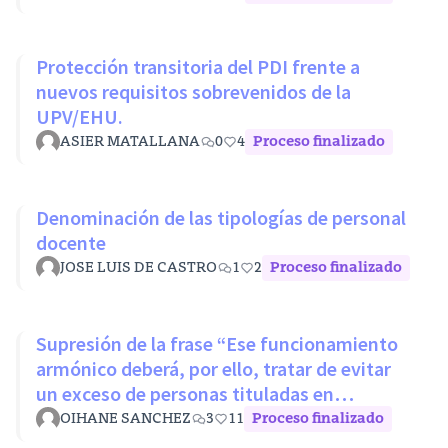
Protección transitoria del PDI frente a
nuevos requisitos sobrevenidos de la
UPV/EHU.
ASIER MATALLANA
0
4
Proceso finalizado
Denominación de las tipologías de personal
docente
JOSE LUIS DE CASTRO
1
2
Proceso finalizado
Supresión de la frase “Ese funcionamiento
armónico deberá, por ello, tratar de evitar
un exceso de personas tituladas en
disciplinas con mínimos nivel
OIHANE SANCHEZ
3
11
Proceso finalizado