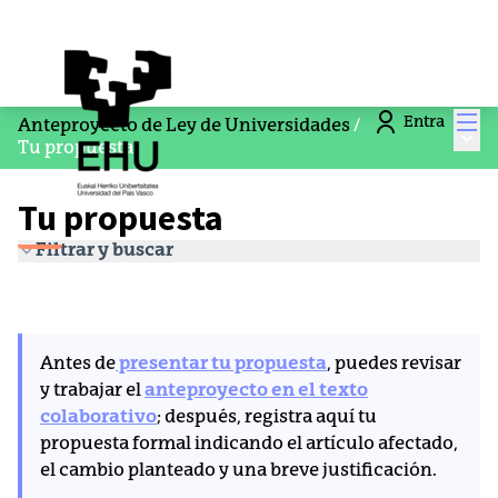
Men
Entra
Anteproyecto de Ley de Universidades
/
Menú
Tu propuesta
Tu propuesta
Filtrar y buscar
Antes de
presentar tu propuesta
, puedes revisar
y trabajar el
anteproyecto en el texto
colaborativo
; después, registra aquí tu
propuesta formal indicando el artículo afectado,
el cambio planteado y una breve justificación.