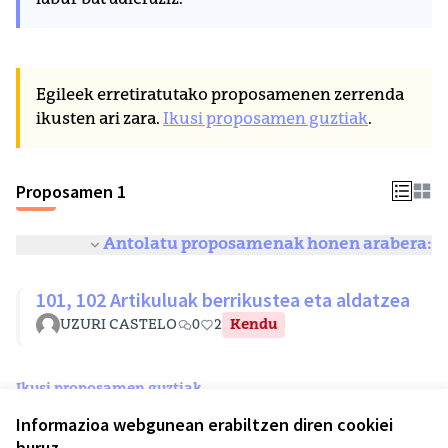
labur bat adieraziz.
Egileek erretiratutako proposamenen zerrenda
ikusten ari zara.
Ikusi proposamen guztiak
.
Proposamen 1
Antolatu proposamenak honen arabera:
101, 102 Artikuluak berrikustea eta aldatzea
UZURI CASTELO
0
2
Kendu
Ikusi proposamen guztiak
Informazioa webgunean erabiltzen diren cookiei
buruz