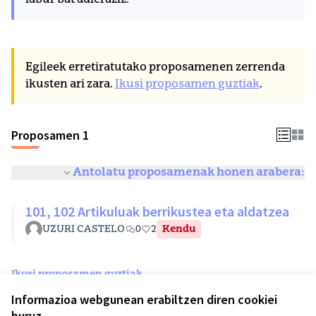
labur bat adieraziz.
Egileek erretiratutako proposamenen zerrenda
ikusten ari zara.
Ikusi proposamen guztiak
.
Proposamen 1
Antolatu proposamenak honen arabera:
101, 102 Artikuluak berrikustea eta aldatzea
UZURI CASTELO
0
2
Kendu
Ikusi proposamen guztiak
Informazioa webgunean erabiltzen diren cookiei
buruz