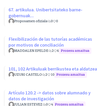
67. artikulua. Unibertsitateko barne-
gobernuak...
Proposamen ofiziala
0
0
Flexibilización de las tutorías académicas
por motivos de conciliación
MADDALEN EPELDE
2
6
Prozesu amaitua
101, 102 Artikuluak berrikustea eta aldatzea
UZURI CASTELO
2
10
Prozesu amaitua
Artículo 120.2 -> datos sobre alumnado y
datos de investigación
JULIAN ESTEVEZ
0
4
Prozesu amaitua