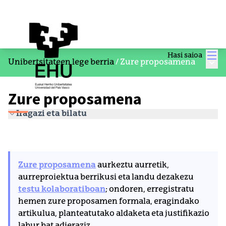
Men
Hasi saioa
Menu
Unibertsitateen lege berria
/
Zure proposamena
Zure proposamena
Iragazi eta bilatu
Zure proposamena
aurkeztu aurretik,
aurreproiektua berrikusi eta landu dezakezu
testu kolaboratiboan
; ondoren, erregistratu
hemen zure proposamen formala, eragindako
artikulua, planteatutako aldaketa eta justifikazio