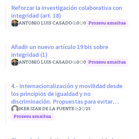
Reforzar la investigación colaborativa con
integridad (art. 18)
ANTONIO LUIS CASADO
0
0
Prozesu amaitua
Añadir un nuevo artículo 19 bis sobre
integridad (1)
ANTONIO LUIS CASADO
0
0
Prozesu amaitua
4.- Internacionalización y movilidad desde
los principios de igualdad y no
discriminación. Propuestas para evitar
desigualdades estructurales
IKER IZAR DE LA FUENTE
2
25
Prozesu amaitua