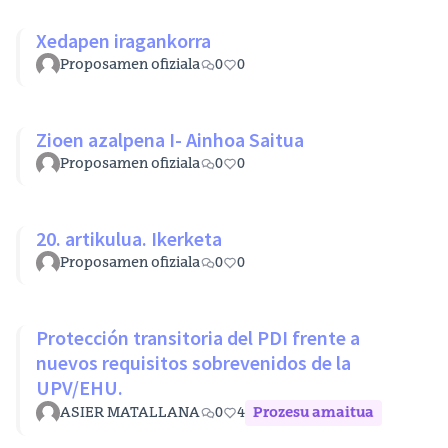
Xedapen iragankorra
Proposamen ofiziala
0
0
Zioen azalpena I- Ainhoa Saitua
Proposamen ofiziala
0
0
20. artikulua. Ikerketa
Proposamen ofiziala
0
0
Protección transitoria del PDI frente a
nuevos requisitos sobrevenidos de la
UPV/EHU.
ASIER MATALLANA
0
4
Prozesu amaitua