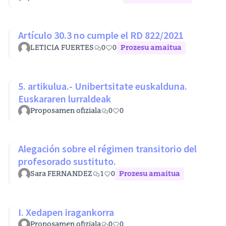
Artículo 30.3 no cumple el RD 822/2021
LETICIA FUERTES
0
0
Prozesu amaitua
5. artikulua.- Unibertsitate euskalduna.
Euskararen lurraldeak
Proposamen ofiziala
0
0
Alegación sobre el régimen transitorio del
profesorado sustituto.
Sara FERNANDEZ
1
0
Prozesu amaitua
I. Xedapen iragankorra
Proposamen ofiziala
0
0