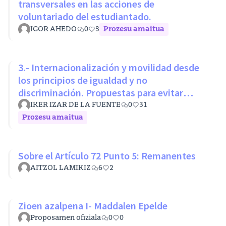
transversales en las acciones de
voluntariado del estudiantado.
IGOR AHEDO
0
3
Prozesu amaitua
3.- Internacionalización y movilidad desde
los principios de igualdad y no
discriminación. Propuestas para evitar
desigualdades estructurales
IKER IZAR DE LA FUENTE
0
31
Prozesu amaitua
Sobre el Artículo 72 Punto 5: Remanentes
AITZOL LAMIKIZ
6
2
Zioen azalpena I- Maddalen Epelde
Proposamen ofiziala
0
0