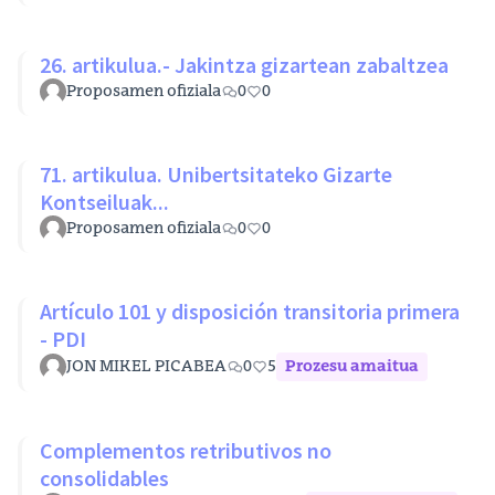
26. artikulua.- Jakintza gizartean zabaltzea
Proposamen ofiziala
0
0
71. artikulua. Unibertsitateko Gizarte
Kontseiluak...
Proposamen ofiziala
0
0
Artículo 101 y disposición transitoria primera
- PDI
JON MIKEL PICABEA
0
5
Prozesu amaitua
Complementos retributivos no
consolidables