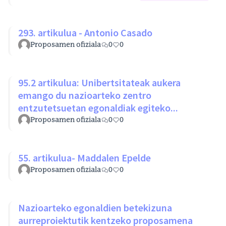
293. artikulua - Antonio Casado
Proposamen ofiziala
0
0
95.2 artikulua: Unibertsitateak aukera
emango du nazioarteko zentro
entzutetsuetan egonaldiak egiteko...
Proposamen ofiziala
0
0
55. artikulua- Maddalen Epelde
Proposamen ofiziala
0
0
Nazioarteko egonaldien betekizuna
aurreproiektutik kentzeko proposamena