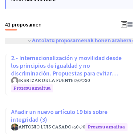
labur bat adieraziz.
41 proposamen
Antolatu proposamenak honen arabera:
2.- Internacionalización y movilidad desde
los principios de igualdad y no
discriminación. Propuestas para evitar
desigualdades estructurales
IKER IZAR DE LA FUENTE
0
30
Prozesu amaitua
Añadir un nuevo artículo 19 bis sobre
integridad (3)
ANTONIO LUIS CASADO
0
0
Prozesu amaitua