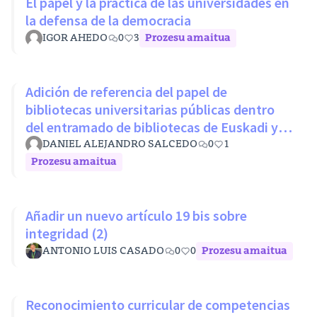
El papel y la práctica de las universidades en
la defensa de la democracia
IGOR AHEDO
0
3
Prozesu amaitua
Adición de referencia del papel de
bibliotecas universitarias públicas dentro
del entramado de bibliotecas de Euskadi y
RLPE (Ley 11/2007 26 octubre)
DANIEL ALEJANDRO SALCEDO
0
1
Prozesu amaitua
Añadir un nuevo artículo 19 bis sobre
integridad (2)
ANTONIO LUIS CASADO
0
0
Prozesu amaitua
Reconocimiento curricular de competencias