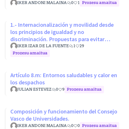
IKER ANDONI MALAINA
0
1
Prozesu amaitua
1.- Internacionalización y movilidad desde
los principios de igualdad y no
discriminación. Propuestas para evitar
desigualdades estructurales
IKER IZAR DE LA FUENTE
1
29
Prozesu amaitua
Artículo 8.m: Entornos saludables y calor en
los despachos
JULIAN ESTEVEZ
0
9
Prozesu amaitua
Composición y funcionamiento del Consejo
Vasco de Universidades.
IKER ANDONI MALAINA
0
0
Prozesu amaitua