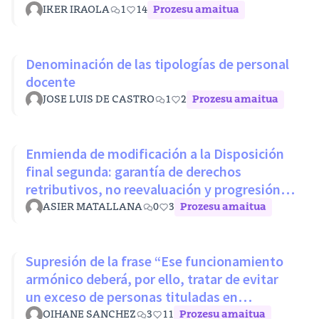
IKER IRAOLA
1
14
Prozesu amaitua
Denominación de las tipologías de personal
docente
JOSE LUIS DE CASTRO
1
2
Prozesu amaitua
Enmienda de modificación a la Disposición
final segunda: garantía de derechos
retributivos, no reevaluación y progresión
sin penalización
ASIER MATALLANA
0
3
Prozesu amaitua
Supresión de la frase “Ese funcionamiento
armónico deberá, por ello, tratar de evitar
un exceso de personas tituladas en
disciplinas con mínimos nivel
OIHANE SANCHEZ
3
11
Prozesu amaitua