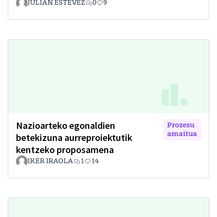
JULIAN ESTEVEZ
0
9
Nazioarteko egonaldien
Prozesu
amaitua
betekizuna aurreproiektutik
kentzeko proposamena
IKER IRAOLA
1
14