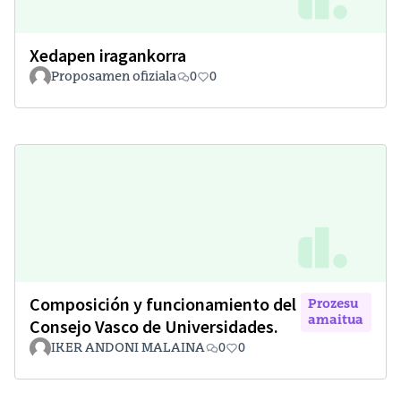
Xedapen iragankorra
Proposamen ofiziala
0
0
Composición y funcionamiento del
Prozesu
amaitua
Consejo Vasco de Universidades.
IKER ANDONI MALAINA
0
0