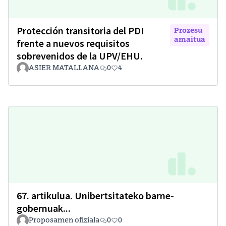
Protección transitoria del PDI
Prozesu
amaitua
frente a nuevos requisitos
sobrevenidos de la UPV/EHU.
ASIER MATALLANA
0
4
67. artikulua. Unibertsitateko barne-
gobernuak...
Proposamen ofiziala
0
0