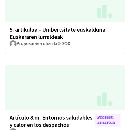
5. artikulua.- Unibertsitate euskalduna.
Euskararen lurraldeak
Proposamen ofiziala
0
0
Artículo 8.m: Entornos saludables
Prozesu
amaitua
y calor en los despachos