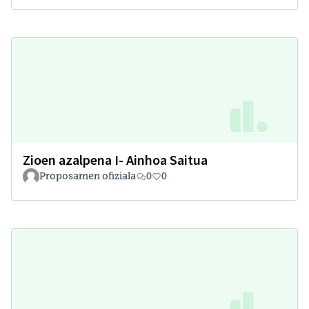
Zioen azalpena I- Ainhoa Saitua
Proposamen ofiziala
0
0