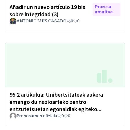
Añadir un nuevo artículo 19 bis
Prozesu
amaitua
sobre integridad (3)
ANTONIO LUIS CASADO
0
0
95.2 artikulua: Unibertsitateak aukera
emango du nazioarteko zentro
entzutetsuetan egonaldiak egiteko...
Proposamen ofiziala
0
0