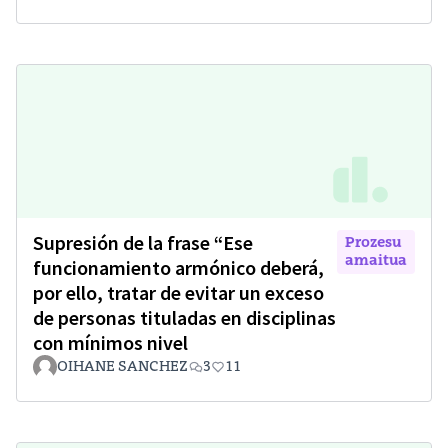
Supresión de la frase “Ese
Prozesu
amaitua
funcionamiento armónico deberá,
por ello, tratar de evitar un exceso
de personas tituladas en disciplinas
con mínimos nivel
OIHANE SANCHEZ
3
11