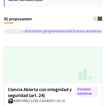
labur bat adieraziz.
41 proposamen
Antolatu proposamenak honen arabera:
Ciencia Abierta con integridad y
Prozesu
amaitua
seguridad (art. 24)
ANTONIO LUIS CASADO
0
0