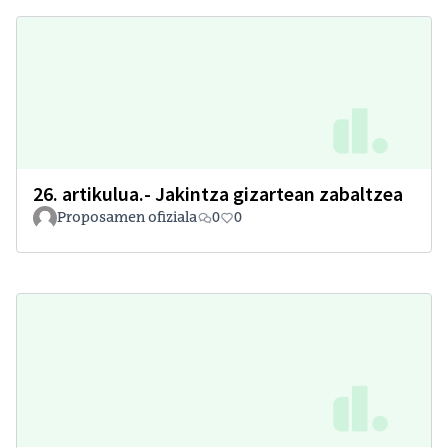
26. artikulua.- Jakintza gizartean zabaltzea
Proposamen ofiziala
0
0