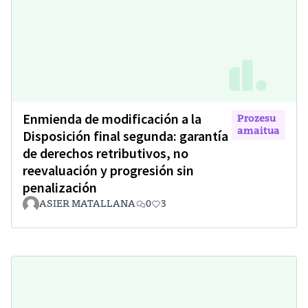
Enmienda de modificación a la
Prozesu
amaitua
Disposición final segunda: garantía
de derechos retributivos, no
reevaluación y progresión sin
penalización
ASIER MATALLANA
0
3