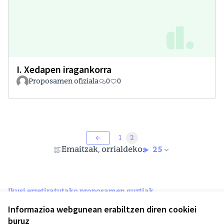
I. Xedapen iragankorra
Proposamen ofiziala
0
0
1
2
Emaitzak, orrialdeko:
25
Ikusi erretiratutako proposamen guztiak
Informazioa webgunean erabiltzen diren cookiei
buruz