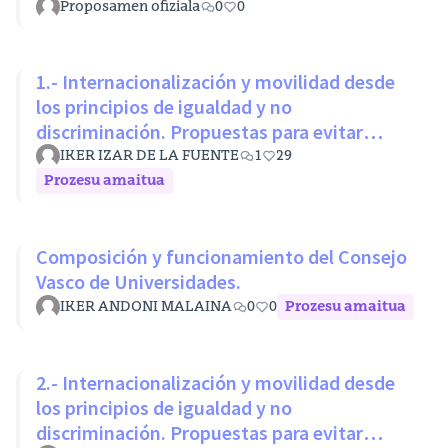
Proposamen ofiziala
0
0
1.- Internacionalización y movilidad desde
los principios de igualdad y no
discriminación. Propuestas para evitar
desigualdades estructurales
IKER IZAR DE LA FUENTE
1
29
Prozesu amaitua
Composición y funcionamiento del Consejo
Vasco de Universidades.
IKER ANDONI MALAINA
0
0
Prozesu amaitua
2.- Internacionalización y movilidad desde
los principios de igualdad y no
discriminación. Propuestas para evitar