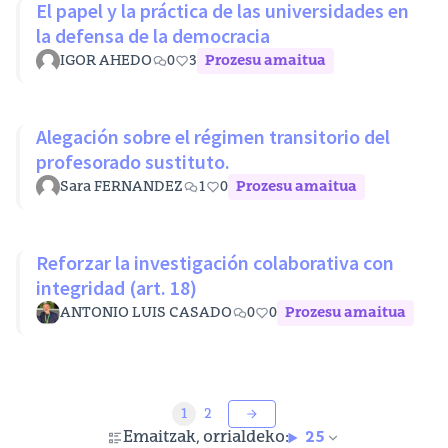
El papel y la práctica de las universidades en
la defensa de la democracia
IGOR AHEDO
0
3
Prozesu amaitua
Alegación sobre el régimen transitorio del
profesorado sustituto.
Sara FERNANDEZ
1
0
Prozesu amaitua
Reforzar la investigación colaborativa con
integridad (art. 18)
ANTONIO LUIS CASADO
0
0
Prozesu amaitua
1
2
Emaitzak, orrialdeko:
25