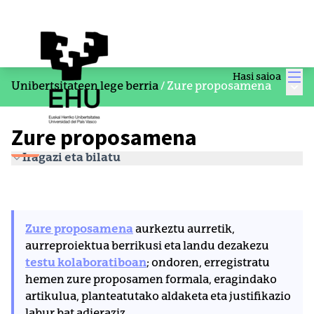
Men
Hasi saioa
Menu
Unibertsitateen lege berria
/
Zure proposamena
Zure proposamena
Iragazi eta bilatu
Zure proposamena
aurkeztu aurretik,
aurreproiektua berrikusi eta landu dezakezu
testu kolaboratiboan
; ondoren, erregistratu
hemen zure proposamen formala, eragindako
artikulua, planteatutako aldaketa eta justifikazio