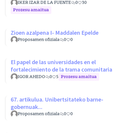
desigualdades estructurales
IKER IZAR DE LA FUENTE
0
30
Prozesu amaitua
Zioen azalpena I- Maddalen Epelde
Proposamen ofiziala
0
0
El papel de las universidades en el
fortalecimiento de la trama comunitaria
IGOR AHEDO
0
5
Prozesu amaitua
67. artikulua. Unibertsitateko barne-
gobernuak...
Proposamen ofiziala
0
0