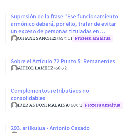
Supresión de la frase “Ese funcionamiento
armónico deberá, por ello, tratar de evitar
un exceso de personas tituladas en
disciplinas con mínimos nivel
OIHANE SANCHEZ
3
11
Prozesu amaitua
Sobre el Artículo 72 Punto 5: Remanentes
AITZOL LAMIKIZ
6
2
Complementos retributivos no
consolidables
IKER ANDONI MALAINA
0
1
Prozesu amaitua
293. artikulua - Antonio Casado