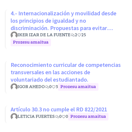
4.- Internacionalización y movilidad desde
los principios de igualdad y no
discriminación. Propuestas para evitar
desigualdades estructurales
IKER IZAR DE LA FUENTE
2
25
Prozesu amaitua
Reconocimiento curricular de competencias
transversales en las acciones de
voluntariado del estudiantado.
IGOR AHEDO
0
3
Prozesu amaitua
Artículo 30.3 no cumple el RD 822/2021
LETICIA FUERTES
0
0
Prozesu amaitua