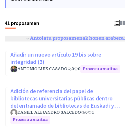
labur bat adieraziz.
41 proposamen
Antolatu proposamenak honen arabera:
Añadir un nuevo artículo 19 bis sobre
integridad (3)
ANTONIO LUIS CASADO
0
0
Prozesu amaitua
Adición de referencia del papel de
bibliotecas universitarias públicas dentro
del entramado de bibliotecas de Euskadi y
RLPE (Ley 11/2007 26 octubre)
DANIEL ALEJANDRO SALCEDO
0
1
Prozesu amaitua