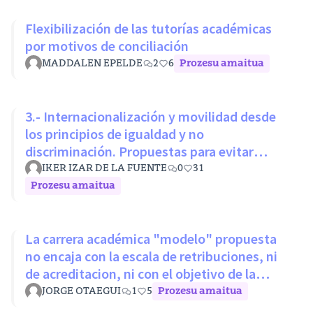
Flexibilización de las tutorías académicas
por motivos de conciliación
MADDALEN EPELDE
2
6
Prozesu amaitua
3.- Internacionalización y movilidad desde
los principios de igualdad y no
discriminación. Propuestas para evitar
desigualdades estructurales
IKER IZAR DE LA FUENTE
0
31
Prozesu amaitua
La carrera académica "modelo" propuesta
no encaja con la escala de retribuciones, ni
de acreditacion, ni con el objetivo de la
LOSU
JORGE OTAEGUI
1
5
Prozesu amaitua