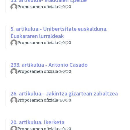
Proposamen ofiziala
0
0
5. artikulua.- Unibertsitate euskalduna.
Euskararen lurraldeak
Proposamen ofiziala
0
0
293. artikulua - Antonio Casado
Proposamen ofiziala
0
0
26. artikulua.- Jakintza gizartean zabaltzea
Proposamen ofiziala
0
0
20. artikulua. Ikerketa
Proposamen ofiziala
0
0