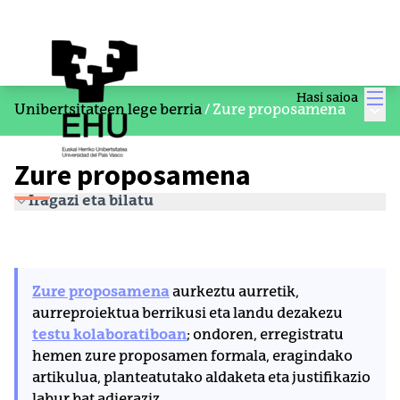
Men
Hasi saioa
Menu
Unibertsitateen lege berria
/
Zure proposamena
Zure proposamena
Iragazi eta bilatu
Zure proposamena
aurkeztu aurretik,
aurreproiektua berrikusi eta landu dezakezu
testu kolaboratiboan
; ondoren, erregistratu
hemen zure proposamen formala, eragindako
artikulua, planteatutako aldaketa eta justifikazio