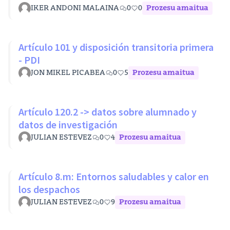
IKER ANDONI MALAINA
0
0
Prozesu amaitua
Artículo 101 y disposición transitoria primera
- PDI
JON MIKEL PICABEA
0
5
Prozesu amaitua
Artículo 120.2 -> datos sobre alumnado y
datos de investigación
JULIAN ESTEVEZ
0
4
Prozesu amaitua
Artículo 8.m: Entornos saludables y calor en
los despachos
JULIAN ESTEVEZ
0
9
Prozesu amaitua