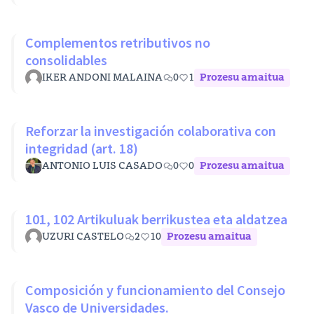
Complementos retributivos no
consolidables
IKER ANDONI MALAINA
0
1
Prozesu amaitua
Reforzar la investigación colaborativa con
integridad (art. 18)
ANTONIO LUIS CASADO
0
0
Prozesu amaitua
101, 102 Artikuluak berrikustea eta aldatzea
UZURI CASTELO
2
10
Prozesu amaitua
Composición y funcionamiento del Consejo
Vasco de Universidades.