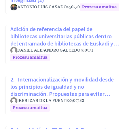
ANTONIO LUIS CASADO
0
0
Prozesu amaitua
Adición de referencia del papel de
bibliotecas universitarias públicas dentro
del entramado de bibliotecas de Euskadi y
RLPE (Ley 11/2007 26 octubre)
DANIEL ALEJANDRO SALCEDO
0
1
Prozesu amaitua
2.- Internacionalización y movilidad desde
los principios de igualdad y no
discriminación. Propuestas para evitar
desigualdades estructurales
IKER IZAR DE LA FUENTE
0
30
Prozesu amaitua