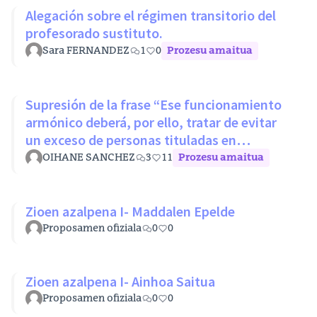
Alegación sobre el régimen transitorio del
profesorado sustituto.
Sara FERNANDEZ
1
0
Prozesu amaitua
Supresión de la frase “Ese funcionamiento
armónico deberá, por ello, tratar de evitar
un exceso de personas tituladas en
disciplinas con mínimos nivel
OIHANE SANCHEZ
3
11
Prozesu amaitua
Zioen azalpena I- Maddalen Epelde
Proposamen ofiziala
0
0
Zioen azalpena I- Ainhoa Saitua
Proposamen ofiziala
0
0