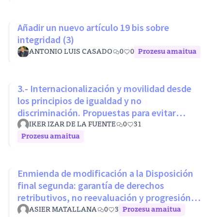
Añadir un nuevo artículo 19 bis sobre
integridad (3)
ANTONIO LUIS CASADO
0
0
Prozesu amaitua
3.- Internacionalización y movilidad desde
los principios de igualdad y no
discriminación. Propuestas para evitar
desigualdades estructurales
IKER IZAR DE LA FUENTE
0
31
Prozesu amaitua
Enmienda de modificación a la Disposición
final segunda: garantía de derechos
retributivos, no reevaluación y progresión
sin penalización
ASIER MATALLANA
0
3
Prozesu amaitua