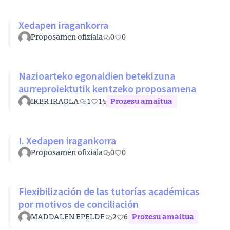
Xedapen iragankorra
Proposamen ofiziala
0
0
Nazioarteko egonaldien betekizuna
aurreproiektutik kentzeko proposamena
IKER IRAOLA
1
14
Prozesu amaitua
I. Xedapen iragankorra
Proposamen ofiziala
0
0
Flexibilización de las tutorías académicas
por motivos de conciliación
MADDALEN EPELDE
2
6
Prozesu amaitua