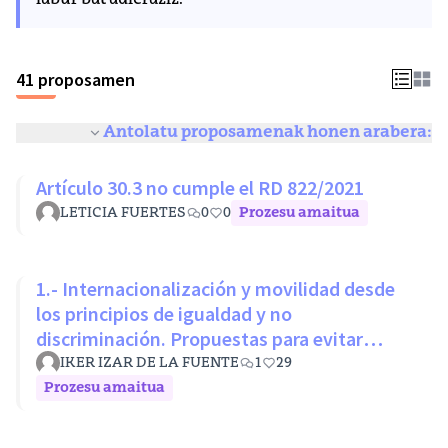
labur bat adieraziz.
41 proposamen
Antolatu proposamenak honen arabera:
Artículo 30.3 no cumple el RD 822/2021
LETICIA FUERTES
0
0
Prozesu amaitua
1.- Internacionalización y movilidad desde
los principios de igualdad y no
discriminación. Propuestas para evitar
desigualdades estructurales
IKER IZAR DE LA FUENTE
1
29
Prozesu amaitua