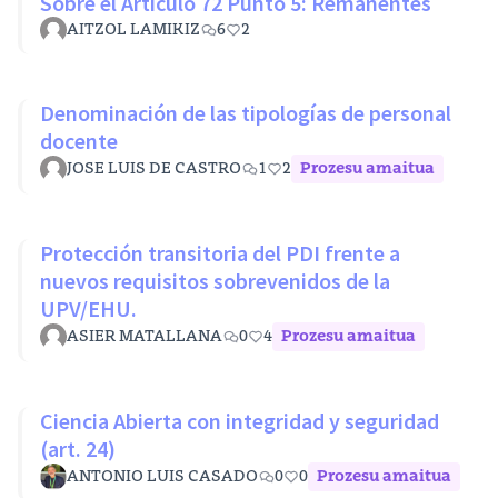
Sobre el Artículo 72 Punto 5: Remanentes
AITZOL LAMIKIZ
6
2
Denominación de las tipologías de personal
docente
JOSE LUIS DE CASTRO
1
2
Prozesu amaitua
Protección transitoria del PDI frente a
nuevos requisitos sobrevenidos de la
UPV/EHU.
ASIER MATALLANA
0
4
Prozesu amaitua
Ciencia Abierta con integridad y seguridad
(art. 24)
ANTONIO LUIS CASADO
0
0
Prozesu amaitua