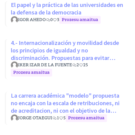
El papel y la práctica de las universidades en
la defensa de la democracia
IGOR AHEDO
0
3
Prozesu amaitua
4.- Internacionalización y movilidad desde
los principios de igualdad y no
discriminación. Propuestas para evitar
desigualdades estructurales
IKER IZAR DE LA FUENTE
2
25
Prozesu amaitua
La carrera académica "modelo" propuesta
no encaja con la escala de retribuciones, ni
de acreditacion, ni con el objetivo de la
LOSU
JORGE OTAEGUI
1
5
Prozesu amaitua