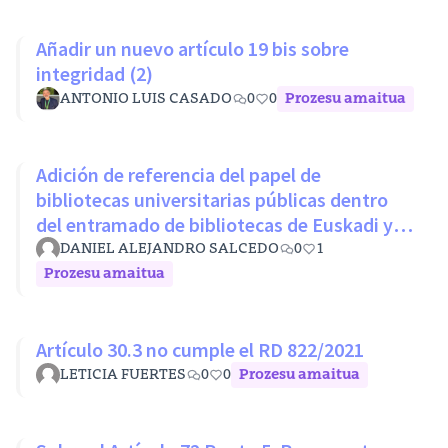
Añadir un nuevo artículo 19 bis sobre
integridad (2)
ANTONIO LUIS CASADO
0
0
Prozesu amaitua
Adición de referencia del papel de
bibliotecas universitarias públicas dentro
del entramado de bibliotecas de Euskadi y
RLPE (Ley 11/2007 26 octubre)
DANIEL ALEJANDRO SALCEDO
0
1
Prozesu amaitua
Artículo 30.3 no cumple el RD 822/2021
LETICIA FUERTES
0
0
Prozesu amaitua