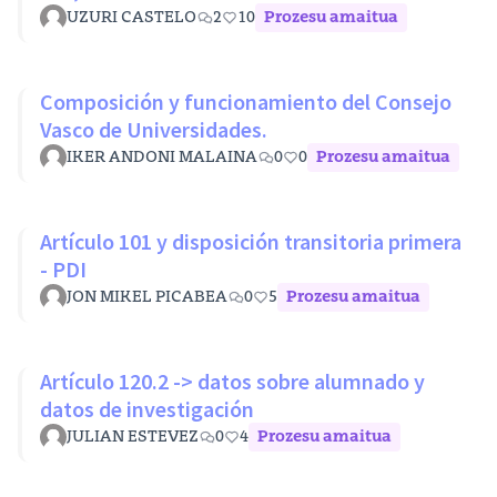
UZURI CASTELO
2
10
Prozesu amaitua
Composición y funcionamiento del Consejo
Vasco de Universidades.
IKER ANDONI MALAINA
0
0
Prozesu amaitua
Artículo 101 y disposición transitoria primera
- PDI
JON MIKEL PICABEA
0
5
Prozesu amaitua
Artículo 120.2 -> datos sobre alumnado y
datos de investigación
JULIAN ESTEVEZ
0
4
Prozesu amaitua