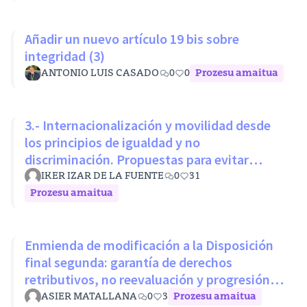
Añadir un nuevo artículo 19 bis sobre
integridad (3)
ANTONIO LUIS CASADO
0
0
Prozesu amaitua
3.- Internacionalización y movilidad desde
los principios de igualdad y no
discriminación. Propuestas para evitar
desigualdades estructurales
IKER IZAR DE LA FUENTE
0
31
Prozesu amaitua
Enmienda de modificación a la Disposición
final segunda: garantía de derechos
retributivos, no reevaluación y progresión
sin penalización
ASIER MATALLANA
0
3
Prozesu amaitua