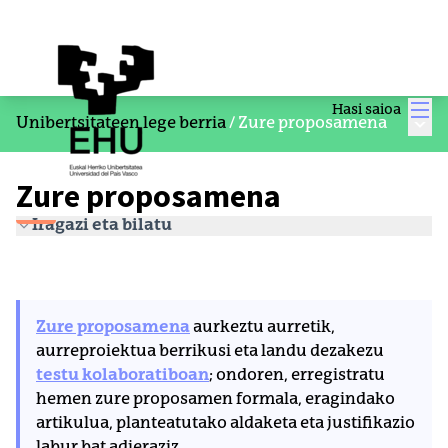
Men
Hasi saioa
Menu
Unibertsitateen lege berria
/
Zure proposamena
Zure proposamena
Iragazi eta bilatu
Zure proposamena
aurkeztu aurretik,
aurreproiektua berrikusi eta landu dezakezu
testu kolaboratiboan
; ondoren, erregistratu
hemen zure proposamen formala, eragindako
artikulua, planteatutako aldaketa eta justifikazio