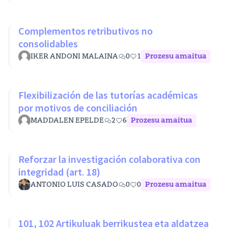
Complementos retributivos no
consolidables
IKER ANDONI MALAINA
0
1
Prozesu amaitua
Flexibilización de las tutorías académicas
por motivos de conciliación
MADDALEN EPELDE
2
6
Prozesu amaitua
Reforzar la investigación colaborativa con
integridad (art. 18)
ANTONIO LUIS CASADO
0
0
Prozesu amaitua
101, 102 Artikuluak berrikustea eta aldatzea