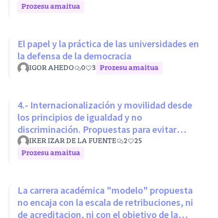
Prozesu amaitua
El papel y la práctica de las universidades en
la defensa de la democracia
IGOR AHEDO
0
3
Prozesu amaitua
4.- Internacionalización y movilidad desde
los principios de igualdad y no
discriminación. Propuestas para evitar
desigualdades estructurales
IKER IZAR DE LA FUENTE
2
25
Prozesu amaitua
La carrera académica "modelo" propuesta
no encaja con la escala de retribuciones, ni
de acreditacion, ni con el objetivo de la