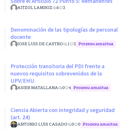
Sobre el Artículo 72 Punto 5: Remanentes
AITZOL LAMIKIZ
6
2
Denominación de las tipologías de personal
docente
JOSE LUIS DE CASTRO
1
2
Prozesu amaitua
Protección transitoria del PDI frente a
nuevos requisitos sobrevenidos de la
UPV/EHU.
ASIER MATALLANA
0
4
Prozesu amaitua
Ciencia Abierta con integridad y seguridad
(art. 24)
ANTONIO LUIS CASADO
0
0
Prozesu amaitua