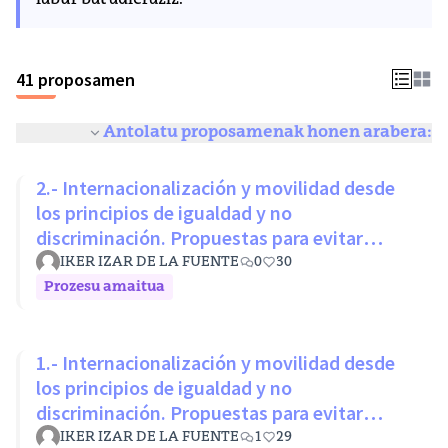
labur bat adieraziz.
41 proposamen
Antolatu proposamenak honen arabera:
2.- Internacionalización y movilidad desde
los principios de igualdad y no
discriminación. Propuestas para evitar
desigualdades estructurales
IKER IZAR DE LA FUENTE
0
30
Prozesu amaitua
1.- Internacionalización y movilidad desde
los principios de igualdad y no
discriminación. Propuestas para evitar
desigualdades estructurales
IKER IZAR DE LA FUENTE
1
29