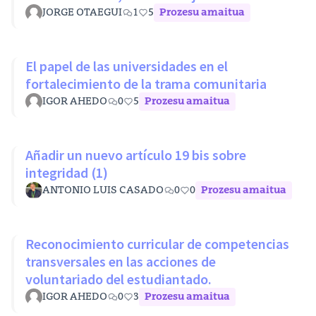
LOSU
JORGE OTAEGUI
1
5
Prozesu amaitua
El papel de las universidades en el
fortalecimiento de la trama comunitaria
IGOR AHEDO
0
5
Prozesu amaitua
Añadir un nuevo artículo 19 bis sobre
integridad (1)
ANTONIO LUIS CASADO
0
0
Prozesu amaitua
Reconocimiento curricular de competencias
transversales en las acciones de
voluntariado del estudiantado.
IGOR AHEDO
0
3
Prozesu amaitua