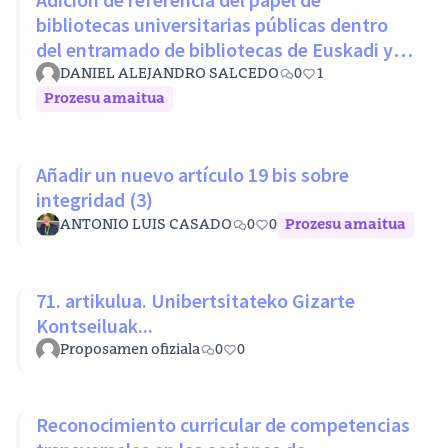
bibliotecas universitarias públicas dentro
del entramado de bibliotecas de Euskadi y
RLPE (Ley 11/2007 26 octubre)
DANIEL ALEJANDRO SALCEDO
0
1
Prozesu amaitua
Añadir un nuevo artículo 19 bis sobre
integridad (3)
ANTONIO LUIS CASADO
0
0
Prozesu amaitua
71. artikulua. Unibertsitateko Gizarte
Kontseiluak...
Proposamen ofiziala
0
0
Reconocimiento curricular de competencias