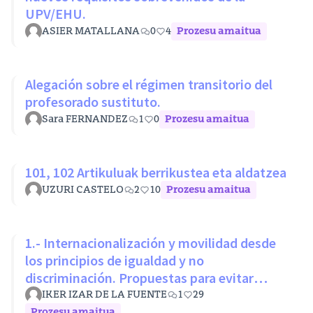
UPV/EHU.
ASIER MATALLANA
0
4
Prozesu amaitua
Alegación sobre el régimen transitorio del
profesorado sustituto.
Sara FERNANDEZ
1
0
Prozesu amaitua
101, 102 Artikuluak berrikustea eta aldatzea
UZURI CASTELO
2
10
Prozesu amaitua
1.- Internacionalización y movilidad desde
los principios de igualdad y no
discriminación. Propuestas para evitar
desigualdades estructurales
IKER IZAR DE LA FUENTE
1
29
Prozesu amaitua