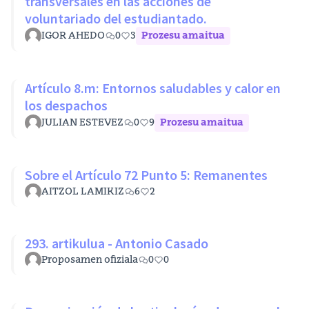
transversales en las acciones de
voluntariado del estudiantado.
IGOR AHEDO
0
3
Prozesu amaitua
Artículo 8.m: Entornos saludables y calor en
los despachos
JULIAN ESTEVEZ
0
9
Prozesu amaitua
Sobre el Artículo 72 Punto 5: Remanentes
AITZOL LAMIKIZ
6
2
293. artikulua - Antonio Casado
Proposamen ofiziala
0
0