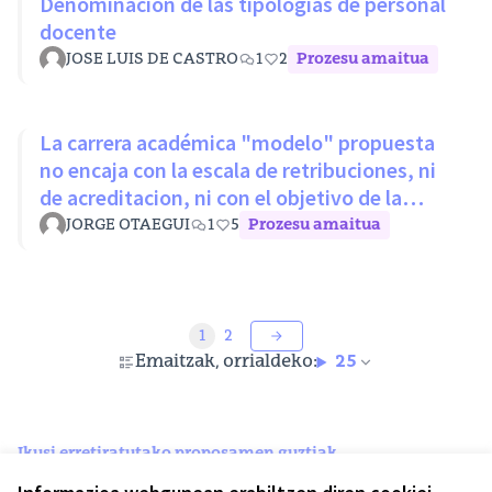
Denominación de las tipologías de personal
docente
JOSE LUIS DE CASTRO
1
2
Prozesu amaitua
La carrera académica "modelo" propuesta
no encaja con la escala de retribuciones, ni
de acreditacion, ni con el objetivo de la
LOSU
JORGE OTAEGUI
1
5
Prozesu amaitua
1
2
Emaitzak, orrialdeko:
25
Ikusi erretiratutako proposamen guztiak