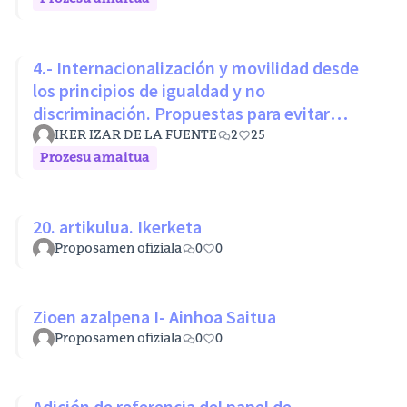
4.- Internacionalización y movilidad desde
los principios de igualdad y no
discriminación. Propuestas para evitar
desigualdades estructurales
IKER IZAR DE LA FUENTE
2
25
Prozesu amaitua
20. artikulua. Ikerketa
Proposamen ofiziala
0
0
Zioen azalpena I- Ainhoa Saitua
Proposamen ofiziala
0
0
Adición de referencia del papel de