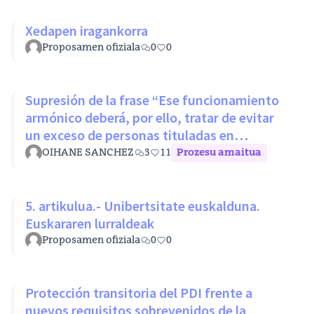
Xedapen iragankorra
Proposamen ofiziala
0
0
Supresión de la frase “Ese funcionamiento
armónico deberá, por ello, tratar de evitar
un exceso de personas tituladas en
disciplinas con mínimos nivel
OIHANE SANCHEZ
3
11
Prozesu amaitua
5. artikulua.- Unibertsitate euskalduna.
Euskararen lurraldeak
Proposamen ofiziala
0
0
Protección transitoria del PDI frente a
nuevos requisitos sobrevenidos de la