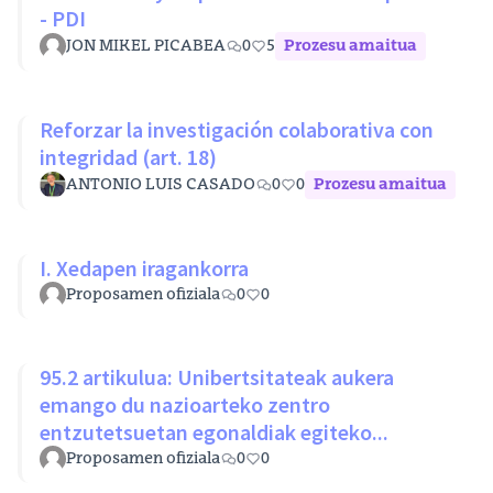
- PDI
JON MIKEL PICABEA
0
5
Prozesu amaitua
Reforzar la investigación colaborativa con
integridad (art. 18)
ANTONIO LUIS CASADO
0
0
Prozesu amaitua
I. Xedapen iragankorra
Proposamen ofiziala
0
0
95.2 artikulua: Unibertsitateak aukera
emango du nazioarteko zentro
entzutetsuetan egonaldiak egiteko...
Proposamen ofiziala
0
0