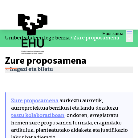
Men
Hasi saioa
Menu
Unibertsitateen lege berria
/
Zure proposamena
Zure proposamena
Iragazi eta bilatu
Zure proposamena
aurkeztu aurretik,
aurreproiektua berrikusi eta landu dezakezu
testu kolaboratiboan
; ondoren, erregistratu
hemen zure proposamen formala, eragindako
artikulua, planteatutako aldaketa eta justifikazio