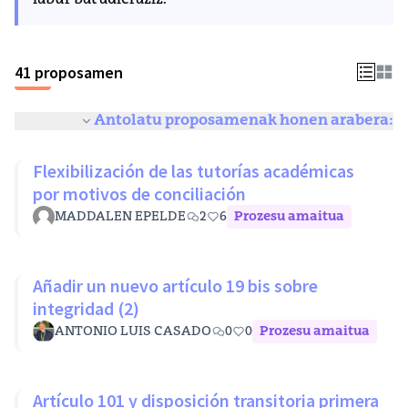
labur bat adieraziz.
41 proposamen
Antolatu proposamenak honen arabera:
Flexibilización de las tutorías académicas
por motivos de conciliación
MADDALEN EPELDE
2
6
Prozesu amaitua
Añadir un nuevo artículo 19 bis sobre
integridad (2)
ANTONIO LUIS CASADO
0
0
Prozesu amaitua
Artículo 101 y disposición transitoria primera