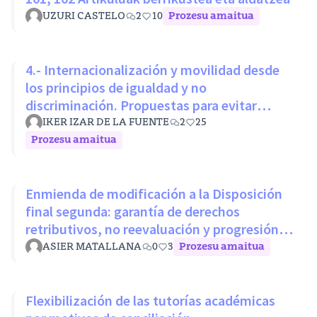
UZURI CASTELO
2
10
Prozesu amaitua
4.- Internacionalización y movilidad desde
los principios de igualdad y no
discriminación. Propuestas para evitar
desigualdades estructurales
IKER IZAR DE LA FUENTE
2
25
Prozesu amaitua
Enmienda de modificación a la Disposición
final segunda: garantía de derechos
retributivos, no reevaluación y progresión
sin penalización
ASIER MATALLANA
0
3
Prozesu amaitua
Flexibilización de las tutorías académicas