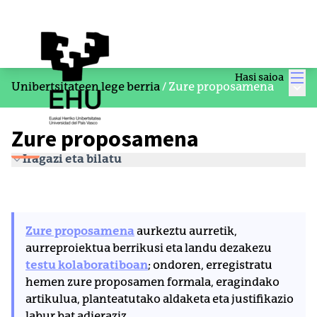
Men
Hasi saioa
Menu
Unibertsitateen lege berria
/
Zure proposamena
Zure proposamena
Iragazi eta bilatu
Zure proposamena
aurkeztu aurretik,
aurreproiektua berrikusi eta landu dezakezu
testu kolaboratiboan
; ondoren, erregistratu
hemen zure proposamen formala, eragindako
artikulua, planteatutako aldaketa eta justifikazio