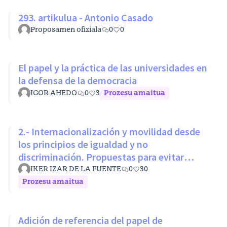
293. artikulua - Antonio Casado
Proposamen ofiziala
0
0
El papel y la práctica de las universidades en
la defensa de la democracia
IGOR AHEDO
0
3
Prozesu amaitua
2.- Internacionalización y movilidad desde
los principios de igualdad y no
discriminación. Propuestas para evitar
desigualdades estructurales
IKER IZAR DE LA FUENTE
0
30
Prozesu amaitua
Adición de referencia del papel de