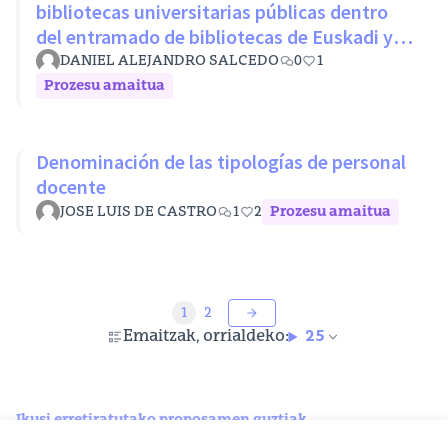
bibliotecas universitarias públicas dentro
del entramado de bibliotecas de Euskadi y
RLPE (Ley 11/2007 26 octubre)
DANIEL ALEJANDRO SALCEDO
0
1
Prozesu amaitua
Denominación de las tipologías de personal
docente
JOSE LUIS DE CASTRO
1
2
Prozesu amaitua
1
2
Emaitzak, orrialdeko:
25
Ikusi erretiratutako proposamen guztiak