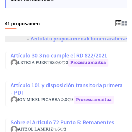
labur bat adieraziz.
41 proposamen
Antolatu proposamenak honen arabera:
Artículo 30.3 no cumple el RD 822/2021
LETICIA FUERTES
0
0
Prozesu amaitua
Artículo 101 y disposición transitoria primera
- PDI
JON MIKEL PICABEA
0
5
Prozesu amaitua
Sobre el Artículo 72 Punto 5: Remanentes
AITZOL LAMIKIZ
6
2