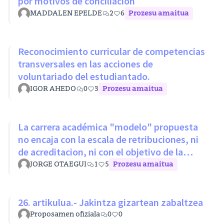
por motivos de conciliación
MADDALEN EPELDE
2
6
Prozesu amaitua
Reconocimiento curricular de competencias
transversales en las acciones de
voluntariado del estudiantado.
IGOR AHEDO
0
3
Prozesu amaitua
La carrera académica "modelo" propuesta
no encaja con la escala de retribuciones, ni
de acreditacion, ni con el objetivo de la
LOSU
JORGE OTAEGUI
1
5
Prozesu amaitua
26. artikulua.- Jakintza gizartean zabaltzea
Proposamen ofiziala
0
0