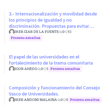
3.- Internacionalización y movilidad desde
los principios de igualdad y no
discriminación. Propuestas para evitar
desigualdades estructurales
IKER IZAR DE LA FUENTE
0
31
Prozesu amaitua
El papel de las universidades en el
fortalecimiento de la trama comunitaria
IGOR AHEDO
0
5
Prozesu amaitua
Composición y funcionamiento del Consejo
Vasco de Universidades.
IKER ANDONI MALAINA
0
0
Prozesu amaitua