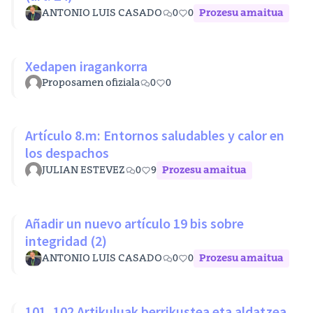
ANTONIO LUIS CASADO
0
0
Prozesu amaitua
Xedapen iragankorra
Proposamen ofiziala
0
0
Artículo 8.m: Entornos saludables y calor en
los despachos
JULIAN ESTEVEZ
0
9
Prozesu amaitua
Añadir un nuevo artículo 19 bis sobre
integridad (2)
ANTONIO LUIS CASADO
0
0
Prozesu amaitua
101, 102 Artikuluak berrikustea eta aldatzea