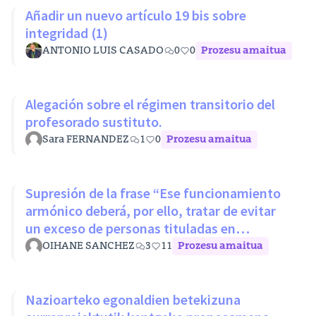
Añadir un nuevo artículo 19 bis sobre
integridad (1)
ANTONIO LUIS CASADO
0
0
Prozesu amaitua
Alegación sobre el régimen transitorio del
profesorado sustituto.
Sara FERNANDEZ
1
0
Prozesu amaitua
Supresión de la frase “Ese funcionamiento
armónico deberá, por ello, tratar de evitar
un exceso de personas tituladas en
disciplinas con mínimos nivel
OIHANE SANCHEZ
3
11
Prozesu amaitua
Nazioarteko egonaldien betekizuna