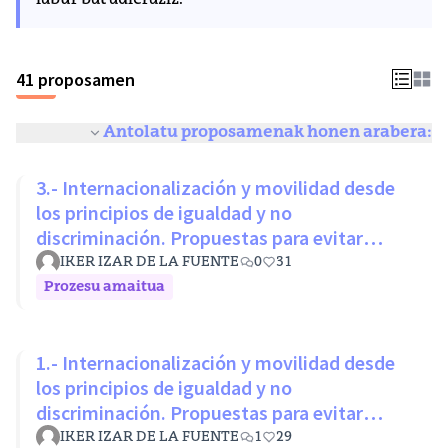
labur bat adieraziz.
41 proposamen
Antolatu proposamenak honen arabera:
3.- Internacionalización y movilidad desde
los principios de igualdad y no
discriminación. Propuestas para evitar
desigualdades estructurales
IKER IZAR DE LA FUENTE
0
31
Prozesu amaitua
1.- Internacionalización y movilidad desde
los principios de igualdad y no
discriminación. Propuestas para evitar
desigualdades estructurales
IKER IZAR DE LA FUENTE
1
29