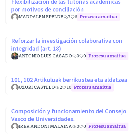
Flexibilización de las tutorías académicas
por motivos de conciliación
MADDALEN EPELDE
2
6
Prozesu amaitua
Reforzar la investigación colaborativa con
integridad (art. 18)
ANTONIO LUIS CASADO
0
0
Prozesu amaitua
101, 102 Artikuluak berrikustea eta aldatzea
UZURI CASTELO
2
10
Prozesu amaitua
Composición y funcionamiento del Consejo
Vasco de Universidades.
IKER ANDONI MALAINA
0
0
Prozesu amaitua