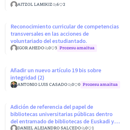
AITZOL LAMIKIZ
6
2
Reconocimiento curricular de competencias
transversales en las acciones de
voluntariado del estudiantado.
IGOR AHEDO
0
3
Prozesu amaitua
Añadir un nuevo artículo 19 bis sobre
integridad (2)
ANTONIO LUIS CASADO
0
0
Prozesu amaitua
Adición de referencia del papel de
bibliotecas universitarias públicas dentro
del entramado de bibliotecas de Euskadi y
RLPE (Ley 11/2007 26 octubre)
DANIEL ALEJANDRO SALCEDO
0
1