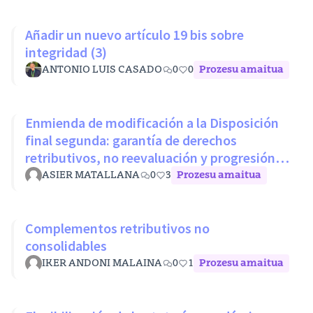
Añadir un nuevo artículo 19 bis sobre
integridad (3)
ANTONIO LUIS CASADO
0
0
Prozesu amaitua
Enmienda de modificación a la Disposición
final segunda: garantía de derechos
retributivos, no reevaluación y progresión
sin penalización
ASIER MATALLANA
0
3
Prozesu amaitua
Complementos retributivos no
consolidables
IKER ANDONI MALAINA
0
1
Prozesu amaitua