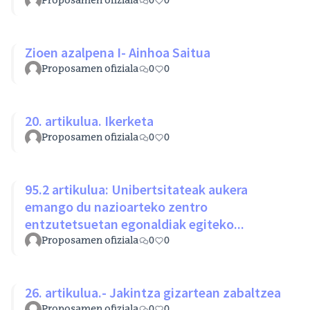
Proposamen ofiziala
0
0
Zioen azalpena I- Ainhoa Saitua
Proposamen ofiziala
0
0
20. artikulua. Ikerketa
Proposamen ofiziala
0
0
95.2 artikulua: Unibertsitateak aukera
emango du nazioarteko zentro
entzutetsuetan egonaldiak egiteko...
Proposamen ofiziala
0
0
26. artikulua.- Jakintza gizartean zabaltzea
Proposamen ofiziala
0
0