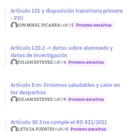
Artículo 101 y disposición transitoria primera
- PDI
JON MIKEL PICABEA
0
5
Prozesu amaitua
Artículo 120.2 -> datos sobre alumnado y
datos de investigación
JULIAN ESTEVEZ
0
4
Prozesu amaitua
Artículo 8.m: Entornos saludables y calor en
los despachos
JULIAN ESTEVEZ
0
9
Prozesu amaitua
Artículo 30.3 no cumple el RD 822/2021
LETICIA FUERTES
0
0
Prozesu amaitua