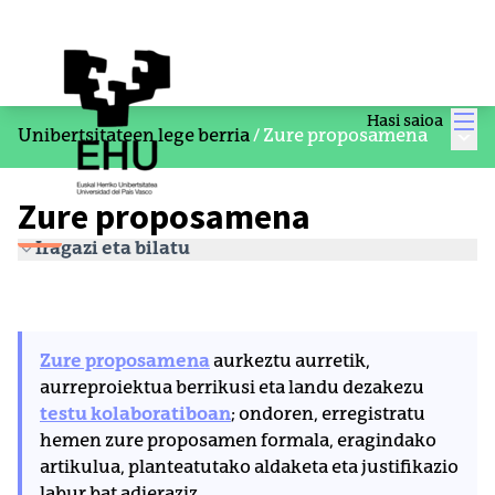
Men
Hasi saioa
Menu
Unibertsitateen lege berria
/
Zure proposamena
Zure proposamena
Iragazi eta bilatu
Zure proposamena
aurkeztu aurretik,
aurreproiektua berrikusi eta landu dezakezu
testu kolaboratiboan
; ondoren, erregistratu
hemen zure proposamen formala, eragindako
artikulua, planteatutako aldaketa eta justifikazio