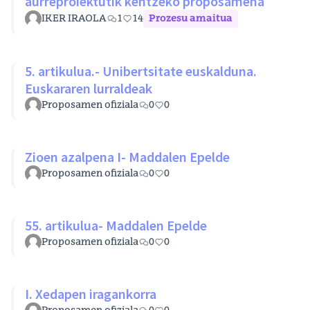
aurreproiektutik kentzeko proposamena
IKER IRAOLA
1
14
Prozesu amaitua
5. artikulua.- Unibertsitate euskalduna.
Euskararen lurraldeak
Proposamen ofiziala
0
0
Zioen azalpena I- Maddalen Epelde
Proposamen ofiziala
0
0
55. artikulua- Maddalen Epelde
Proposamen ofiziala
0
0
I. Xedapen iragankorra