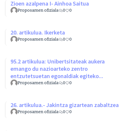
Zioen azalpena I- Ainhoa Saitua
Proposamen ofiziala
0
0
20. artikulua. Ikerketa
Proposamen ofiziala
0
0
95.2 artikulua: Unibertsitateak aukera
emango du nazioarteko zentro
entzutetsuetan egonaldiak egiteko...
Proposamen ofiziala
0
0
26. artikulua.- Jakintza gizartean zabaltzea
Proposamen ofiziala
0
0