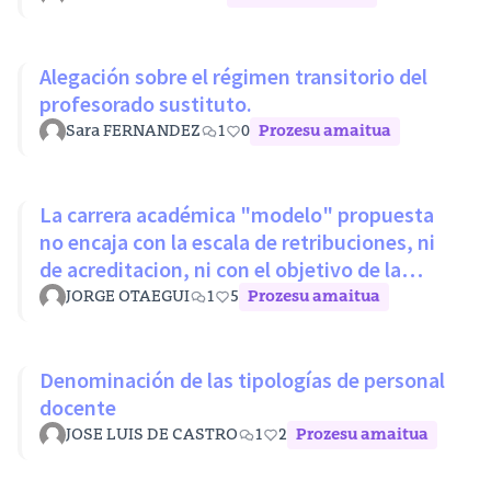
Alegación sobre el régimen transitorio del
profesorado sustituto.
Sara FERNANDEZ
1
0
Prozesu amaitua
La carrera académica "modelo" propuesta
no encaja con la escala de retribuciones, ni
de acreditacion, ni con el objetivo de la
LOSU
JORGE OTAEGUI
1
5
Prozesu amaitua
Denominación de las tipologías de personal
docente
JOSE LUIS DE CASTRO
1
2
Prozesu amaitua