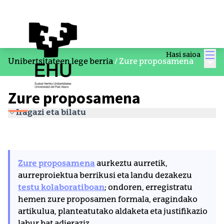
Men
Hasi saioa
Menu
Unibertsitateen lege berria
/
Zure proposamena
Zure proposamena
Iragazi eta bilatu
Zure proposamena
aurkeztu aurretik,
aurreproiektua berrikusi eta landu dezakezu
testu kolaboratiboan
; ondoren, erregistratu
hemen zure proposamen formala, eragindako
artikulua, planteatutako aldaketa eta justifikazio