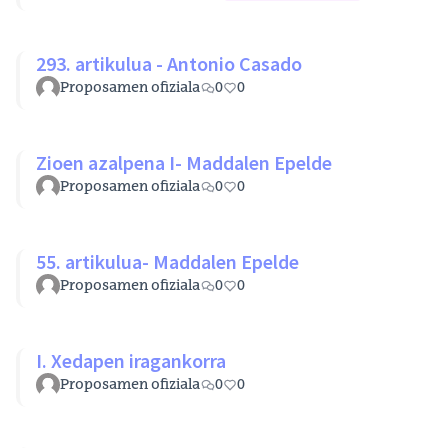
293. artikulua - Antonio Casado
Proposamen ofiziala
0
0
Zioen azalpena I- Maddalen Epelde
Proposamen ofiziala
0
0
55. artikulua- Maddalen Epelde
Proposamen ofiziala
0
0
I. Xedapen iragankorra
Proposamen ofiziala
0
0