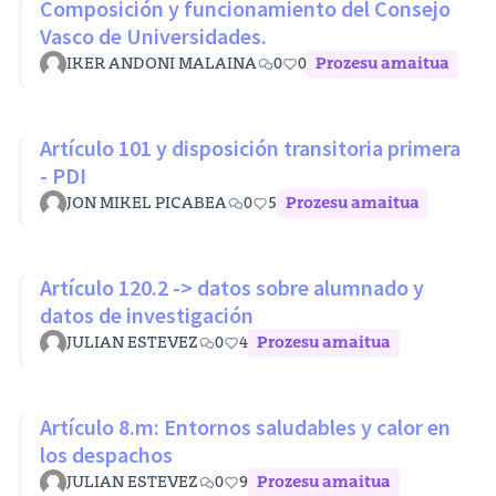
Composición y funcionamiento del Consejo
Vasco de Universidades.
IKER ANDONI MALAINA
0
0
Prozesu amaitua
Artículo 101 y disposición transitoria primera
- PDI
JON MIKEL PICABEA
0
5
Prozesu amaitua
Artículo 120.2 -> datos sobre alumnado y
datos de investigación
JULIAN ESTEVEZ
0
4
Prozesu amaitua
Artículo 8.m: Entornos saludables y calor en
los despachos
JULIAN ESTEVEZ
0
9
Prozesu amaitua