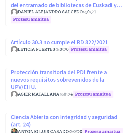
del entramado de bibliotecas de Euskadi y
RLPE (Ley 11/2007 26 octubre)
DANIEL ALEJANDRO SALCEDO
0
1
Prozesu amaitua
Artículo 30.3 no cumple el RD 822/2021
LETICIA FUERTES
0
0
Prozesu amaitua
Protección transitoria del PDI frente a
nuevos requisitos sobrevenidos de la
UPV/EHU.
ASIER MATALLANA
0
4
Prozesu amaitua
Ciencia Abierta con integridad y seguridad
(art. 24)
ANTONIO LUIS CASADO
0
0
Prozesu amaitua