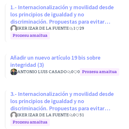
1.- Internacionalización y movilidad desde
los principios de igualdad y no
discriminación. Propuestas para evitar
desigualdades estructurales
IKER IZAR DE LA FUENTE
1
29
Prozesu amaitua
Añadir un nuevo artículo 19 bis sobre
integridad (3)
ANTONIO LUIS CASADO
0
0
Prozesu amaitua
3.- Internacionalización y movilidad desde
los principios de igualdad y no
discriminación. Propuestas para evitar
desigualdades estructurales
IKER IZAR DE LA FUENTE
0
31
Prozesu amaitua