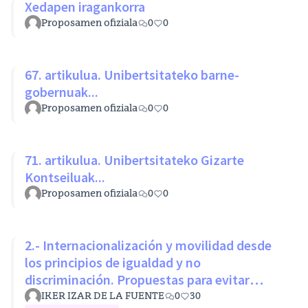
Xedapen iragankorra
Proposamen ofiziala
0
0
67. artikulua. Unibertsitateko barne-
gobernuak...
Proposamen ofiziala
0
0
71. artikulua. Unibertsitateko Gizarte
Kontseiluak...
Proposamen ofiziala
0
0
2.- Internacionalización y movilidad desde
los principios de igualdad y no
discriminación. Propuestas para evitar
desigualdades estructurales
IKER IZAR DE LA FUENTE
0
30