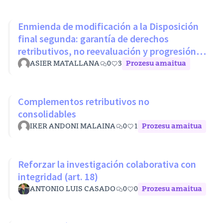
Enmienda de modificación a la Disposición
final segunda: garantía de derechos
retributivos, no reevaluación y progresión
sin penalización
ASIER MATALLANA
0
3
Prozesu amaitua
Complementos retributivos no
consolidables
IKER ANDONI MALAINA
0
1
Prozesu amaitua
Reforzar la investigación colaborativa con
integridad (art. 18)
ANTONIO LUIS CASADO
0
0
Prozesu amaitua