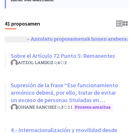
labur bat adieraziz.
41 proposamen
Antolatu proposamenak honen arabera:
Sobre el Artículo 72 Punto 5: Remanentes
AITZOL LAMIKIZ
6
2
Supresión de la frase “Ese funcionamiento
armónico deberá, por ello, tratar de evitar
un exceso de personas tituladas en
disciplinas con mínimos nivel
OIHANE SANCHEZ
3
11
Prozesu amaitua
4.- Internacionalización y movilidad desde