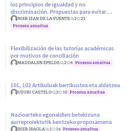
los principios de igualdad y no
discriminación. Propuestas para evitar
desigualdades estructurales
IKER IZAR DE LA FUENTE
2
25
Prozesu amaitua
Flexibilización de las tutorías académicas
por motivos de conciliación
MADDALEN EPELDE
2
6
Prozesu amaitua
101, 102 Artikuluak berrikustea eta aldatzea
UZURI CASTELO
2
10
Prozesu amaitua
Nazioarteko egonaldien betekizuna
aurreproiektutik kentzeko proposamena
IKER IRAOLA
1
14
Prozesu amaitua