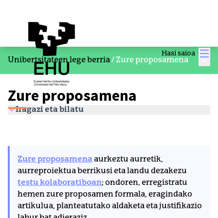
Men
Hasi saioa
Menu
Unibertsitateen lege berria
/
Zure proposamena
Zure proposamena
Iragazi eta bilatu
Zure proposamena
aurkeztu aurretik,
aurreproiektua berrikusi eta landu dezakezu
testu kolaboratiboan
; ondoren, erregistratu
hemen zure proposamen formala, eragindako
artikulua, planteatutako aldaketa eta justifikazio