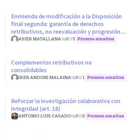
Enmienda de modificación a la Disposición
final segunda: garantía de derechos
retributivos, no reevaluación y progresión
sin penalización
ASIER MATALLANA
0
3
Prozesu amaitua
Complementos retributivos no
consolidables
IKER ANDONI MALAINA
0
1
Prozesu amaitua
Reforzar la investigación colaborativa con
integridad (art. 18)
ANTONIO LUIS CASADO
0
0
Prozesu amaitua