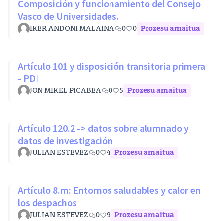
Composición y funcionamiento del Consejo
Vasco de Universidades.
IKER ANDONI MALAINA
0
0
Prozesu amaitua
Artículo 101 y disposición transitoria primera
- PDI
JON MIKEL PICABEA
0
5
Prozesu amaitua
Artículo 120.2 -> datos sobre alumnado y
datos de investigación
JULIAN ESTEVEZ
0
4
Prozesu amaitua
Artículo 8.m: Entornos saludables y calor en
los despachos
JULIAN ESTEVEZ
0
9
Prozesu amaitua