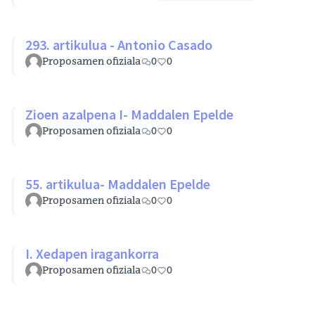
293. artikulua - Antonio Casado
Proposamen ofiziala
0
0
Zioen azalpena I- Maddalen Epelde
Proposamen ofiziala
0
0
55. artikulua- Maddalen Epelde
Proposamen ofiziala
0
0
I. Xedapen iragankorra
Proposamen ofiziala
0
0