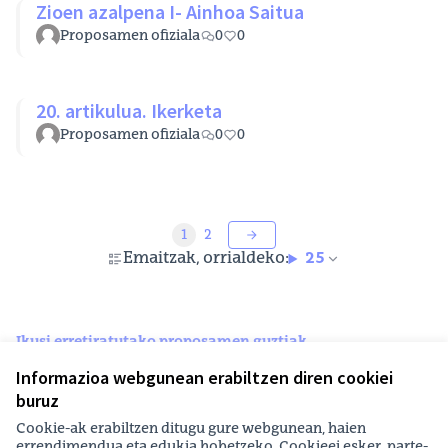
Zioen azalpena I- Ainhoa Saitua
Proposamen ofiziala
0
0
20. artikulua. Ikerketa
Proposamen ofiziala
0
0
1
2
Emaitzak, orrialdeko:
25
Ikusi erretiratutako proposamen guztiak
Informazioa webgunean erabiltzen diren cookiei
buruz
Printzipioak eta erabilera-arauak
Cookien konfigurazioa
Cookie-ak erabiltzen ditugu gure webgunean, haien
EHUagora Facebooken
EHUagora Instagramen
EHUagora YouTuben
errendimendua eta edukia hobetzeko. Cookieei esker, parte-