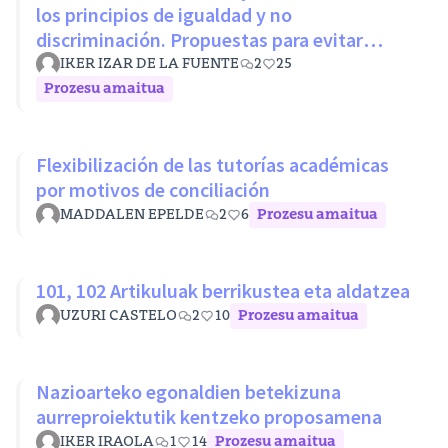
los principios de igualdad y no
discriminación. Propuestas para evitar
desigualdades estructurales
IKER IZAR DE LA FUENTE
2
25
Prozesu amaitua
Flexibilización de las tutorías académicas
por motivos de conciliación
MADDALEN EPELDE
2
6
Prozesu amaitua
101, 102 Artikuluak berrikustea eta aldatzea
UZURI CASTELO
2
10
Prozesu amaitua
Nazioarteko egonaldien betekizuna
aurreproiektutik kentzeko proposamena
IKER IRAOLA
1
14
Prozesu amaitua