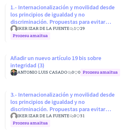
1.- Internacionalización y movilidad desde
los principios de igualdad y no
discriminación. Propuestas para evitar
desigualdades estructurales
IKER IZAR DE LA FUENTE
1
29
Prozesu amaitua
Añadir un nuevo artículo 19 bis sobre
integridad (3)
ANTONIO LUIS CASADO
0
0
Prozesu amaitua
3.- Internacionalización y movilidad desde
los principios de igualdad y no
discriminación. Propuestas para evitar
desigualdades estructurales
IKER IZAR DE LA FUENTE
0
31
Prozesu amaitua