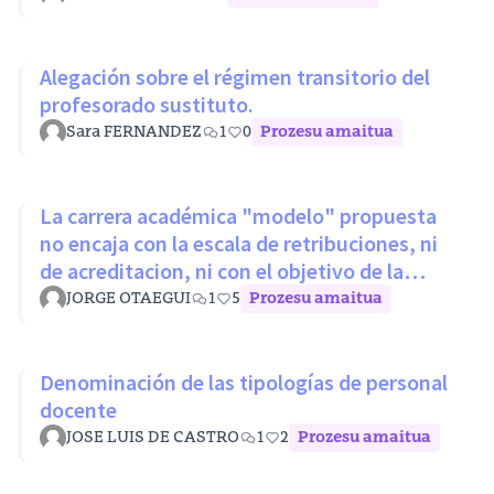
Alegación sobre el régimen transitorio del
profesorado sustituto.
Sara FERNANDEZ
1
0
Prozesu amaitua
La carrera académica "modelo" propuesta
no encaja con la escala de retribuciones, ni
de acreditacion, ni con el objetivo de la
LOSU
JORGE OTAEGUI
1
5
Prozesu amaitua
Denominación de las tipologías de personal
docente
JOSE LUIS DE CASTRO
1
2
Prozesu amaitua