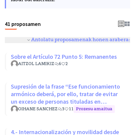
labur bat adieraziz.
41 proposamen
Antolatu proposamenak honen arabera:
Sobre el Artículo 72 Punto 5: Remanentes
AITZOL LAMIKIZ
6
2
Supresión de la frase “Ese funcionamiento
armónico deberá, por ello, tratar de evitar
un exceso de personas tituladas en
disciplinas con mínimos nivel
OIHANE SANCHEZ
3
11
Prozesu amaitua
4.- Internacionalización y movilidad desde