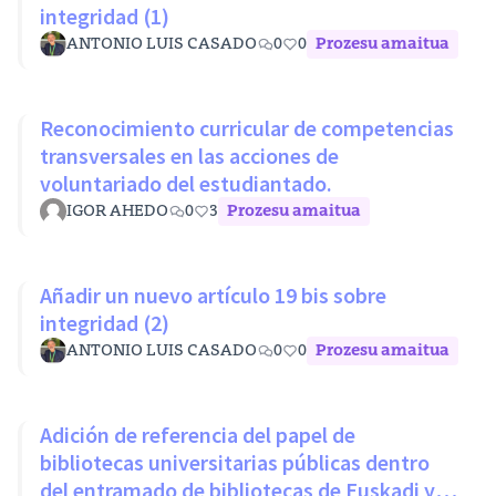
integridad (1)
ANTONIO LUIS CASADO
0
0
Prozesu amaitua
Reconocimiento curricular de competencias
transversales en las acciones de
voluntariado del estudiantado.
IGOR AHEDO
0
3
Prozesu amaitua
Añadir un nuevo artículo 19 bis sobre
integridad (2)
ANTONIO LUIS CASADO
0
0
Prozesu amaitua
Adición de referencia del papel de
bibliotecas universitarias públicas dentro
del entramado de bibliotecas de Euskadi y