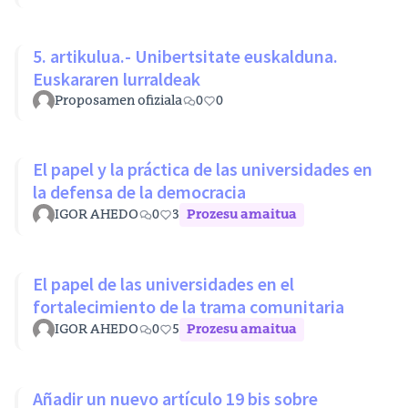
5. artikulua.- Unibertsitate euskalduna.
Euskararen lurraldeak
Proposamen ofiziala
0
0
El papel y la práctica de las universidades en
la defensa de la democracia
IGOR AHEDO
0
3
Prozesu amaitua
El papel de las universidades en el
fortalecimiento de la trama comunitaria
IGOR AHEDO
0
5
Prozesu amaitua
Añadir un nuevo artículo 19 bis sobre