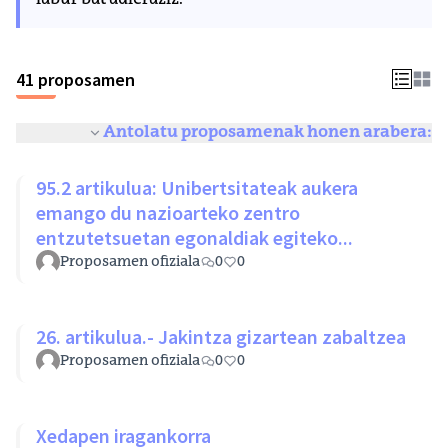
labur bat adieraziz.
41 proposamen
Antolatu proposamenak honen arabera:
95.2 artikulua: Unibertsitateak aukera
emango du nazioarteko zentro
entzutetsuetan egonaldiak egiteko...
Proposamen ofiziala
0
0
26. artikulua.- Jakintza gizartean zabaltzea
Proposamen ofiziala
0
0
Xedapen iragankorra