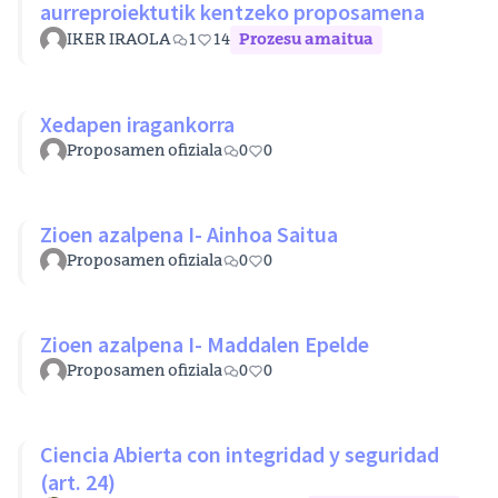
aurreproiektutik kentzeko proposamena
IKER IRAOLA
1
14
Prozesu amaitua
Xedapen iragankorra
Proposamen ofiziala
0
0
Zioen azalpena I- Ainhoa Saitua
Proposamen ofiziala
0
0
Zioen azalpena I- Maddalen Epelde
Proposamen ofiziala
0
0
Ciencia Abierta con integridad y seguridad
(art. 24)