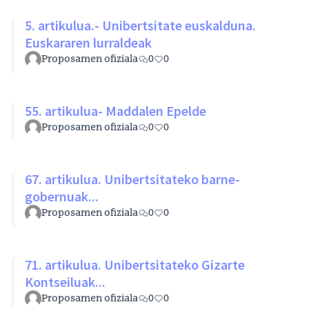
5. artikulua.- Unibertsitate euskalduna.
Euskararen lurraldeak
Proposamen ofiziala
0
0
55. artikulua- Maddalen Epelde
Proposamen ofiziala
0
0
67. artikulua. Unibertsitateko barne-
gobernuak...
Proposamen ofiziala
0
0
71. artikulua. Unibertsitateko Gizarte
Kontseiluak...
Proposamen ofiziala
0
0