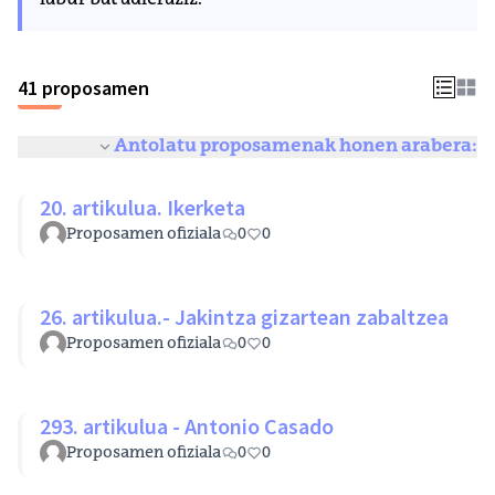
labur bat adieraziz.
41 proposamen
Antolatu proposamenak honen arabera:
20. artikulua. Ikerketa
Proposamen ofiziala
0
0
26. artikulua.- Jakintza gizartean zabaltzea
Proposamen ofiziala
0
0
293. artikulua - Antonio Casado
Proposamen ofiziala
0
0