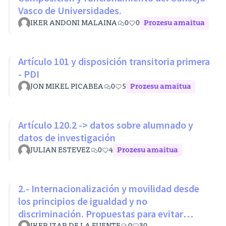
Vasco de Universidades.
IKER ANDONI MALAINA
0
0
Prozesu amaitua
Artículo 101 y disposición transitoria primera
- PDI
JON MIKEL PICABEA
0
5
Prozesu amaitua
Artículo 120.2 -> datos sobre alumnado y
datos de investigación
JULIAN ESTEVEZ
0
4
Prozesu amaitua
2.- Internacionalización y movilidad desde
los principios de igualdad y no
discriminación. Propuestas para evitar