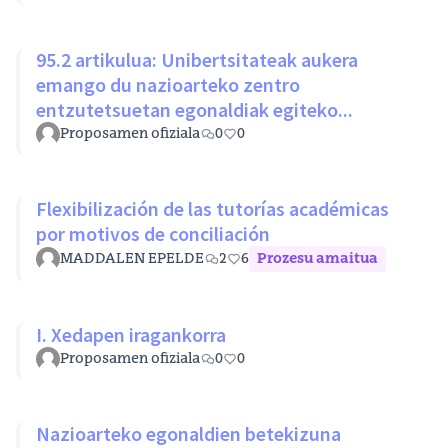
95.2 artikulua: Unibertsitateak aukera
emango du nazioarteko zentro
entzutetsuetan egonaldiak egiteko...
Proposamen ofiziala
0
0
Flexibilización de las tutorías académicas
por motivos de conciliación
MADDALEN EPELDE
2
6
Prozesu amaitua
I. Xedapen iragankorra
Proposamen ofiziala
0
0
Nazioarteko egonaldien betekizuna