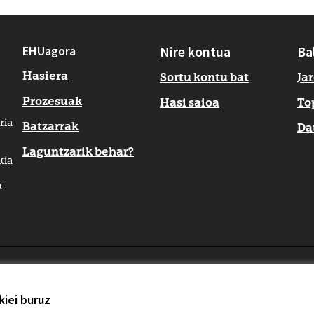
EHUagora
Nire kontua
Ba
Hasiera
Sortu kontu bat
Ja
Prozesuak
Hasi saioa
To
ria
Batzarrak
Da
Laguntzarik behar?
kia
k
zioa
iei buruz