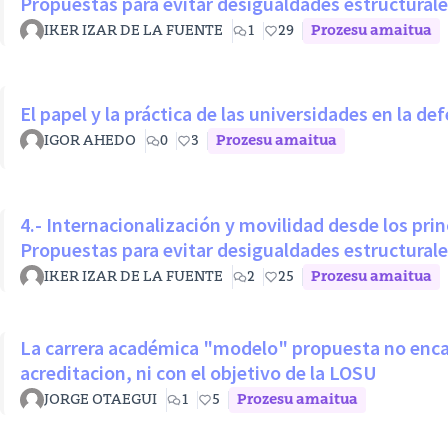
Propuestas para evitar desigualdades estructural
IKER IZAR DE LA FUENTE
1
29
Prozesu amaitua
El papel y la práctica de las universidades en la d
IGOR AHEDO
0
3
Prozesu amaitua
4.- Internacionalización y movilidad desde los prin
Propuestas para evitar desigualdades estructural
IKER IZAR DE LA FUENTE
2
25
Prozesu amaitua
La carrera académica "modelo" propuesta no encaja
acreditacion, ni con el objetivo de la LOSU
JORGE OTAEGUI
1
5
Prozesu amaitua