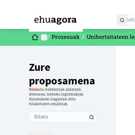
Hasiera
Menu nagusia
/
Prozesuak
/
Unibertsitateen le
Zure
proposamena
Bilaketa-baldintzak aldatzen
direnean, beheko inprimakiak
dinamikoki iragazten ditu
bilaketaren emaitzak.