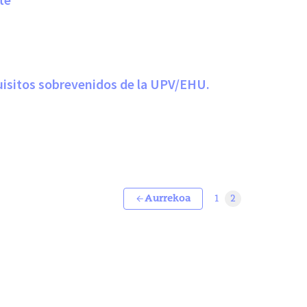
quisitos sobrevenidos de la UPV/EHU.
Aurrekoa
1
2