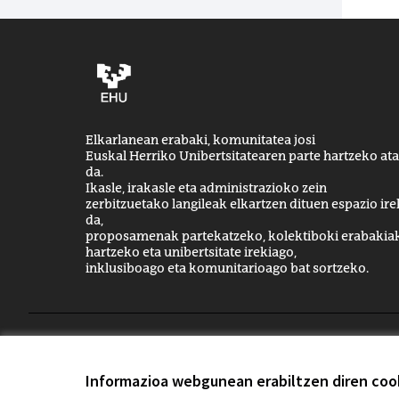
Elkarlanean erabaki, komunitatea josi
Euskal Herriko Unibertsitatearen parte hartzeko ata
da.
Ikasle, irakasle eta administrazioko zein
zerbitzuetako langileak elkartzen dituen espazio ire
da,
proposamenak partekatzeko, kolektiboki erabakia
hartzeko eta unibertsitate irekiago,
inklusiboago eta komunitarioago bat sortzeko.
Printzipioak eta erabilera-arauak
Cookien konfigura
Informazioa webgunean erabiltzen diren cook