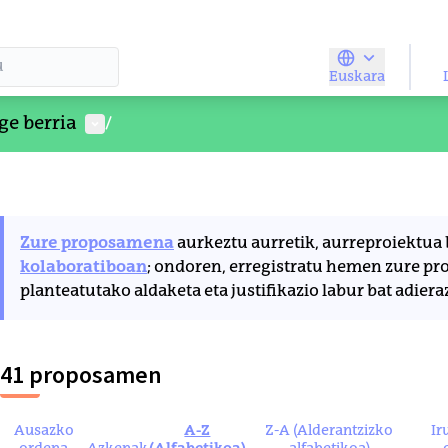
Euskara
Elegir el idio
Parte-hartzailearen menua
ge berria
/
Zure proposamena
aurkeztu aurretik, aurreproiektua 
kolaboratiboan
; ondoren, erregistratu hemen zure pr
planteatutako aldaketa eta justifikazio labur bat adieraz
41 proposamen
Ausazko
A-Z
Z-A (Alderantzizko
Ir