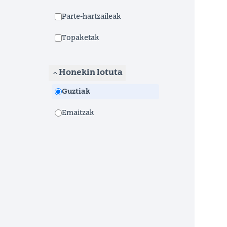
Parte-hartzaileak
Topaketak
Honekin lotuta
Guztiak
Emaitzak