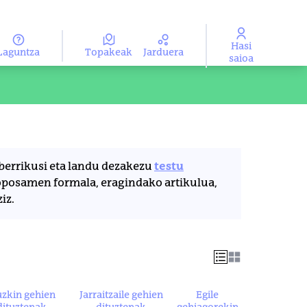
Hasi
Laguntza
Topakeak
Jarduera
ma
Aukeratu hizkuntza
saioa
berrikusi eta landu dezakezu
testu
oposamen formala, eragindako artikulua,
iz.
uzkin gehien
Jarraitzaile gehien
Egile