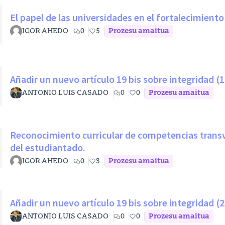
El papel de las universidades en el fortalecimient
IGOR AHEDO
0
5
Prozesu amaitua
Añadir un nuevo artículo 19 bis sobre integridad (1
ANTONIO LUIS CASADO
0
0
Prozesu amaitua
Reconocimiento curricular de competencias transversales en las acciones de 
del estudiantado.
IGOR AHEDO
0
3
Prozesu amaitua
Añadir un nuevo artículo 19 bis sobre integridad (2
ANTONIO LUIS CASADO
0
0
Prozesu amaitua