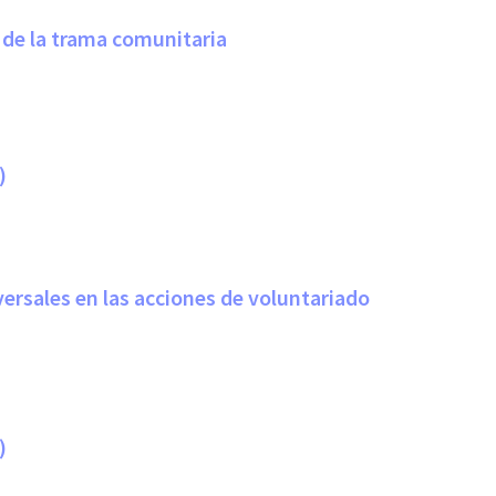
o de la trama comunitaria
)
voluntariado
)