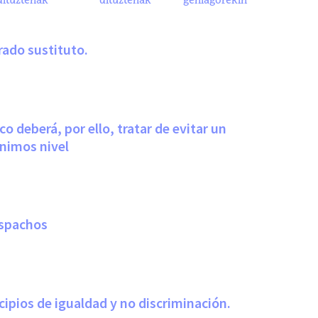
dituztenak
dituztenak
gehiagorekin
rado sustituto.
 deberá, por ello, tratar de evitar un
ínimos nivel
espachos
cipios de igualdad y no discriminación.