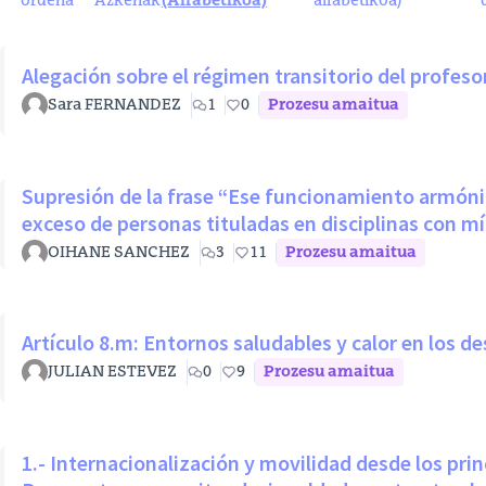
ordena
Azkenak
(Alfabetikoa)
alfabetikoa)
Alegación sobre el régimen transitorio del profeso
Sara FERNANDEZ
1
0
Prozesu amaitua
Supresión de la frase “Ese funcionamiento armónico
exceso de personas tituladas en disciplinas con m
OIHANE SANCHEZ
3
11
Prozesu amaitua
Artículo 8.m: Entornos saludables y calor en los d
JULIAN ESTEVEZ
0
9
Prozesu amaitua
1.- Internacionalización y movilidad desde los prin