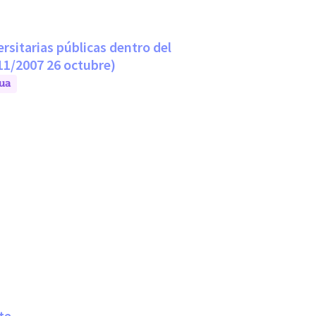
ersitarias públicas dentro del
11/2007 26 octubre)
ua
te