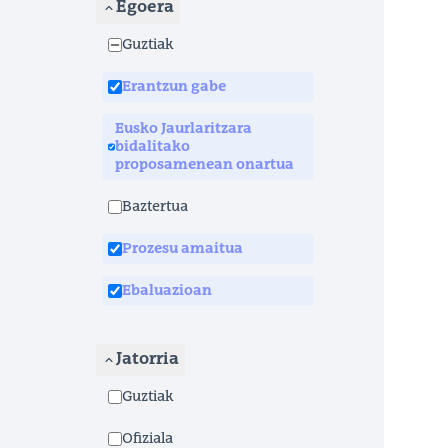
Egoera
Guztiak
Erantzun gabe
Eusko Jaurlaritzara
bidalitako
proposamenean onartua
Baztertua
Prozesu amaitua
Ebaluazioan
Jatorria
Guztiak
Ofiziala