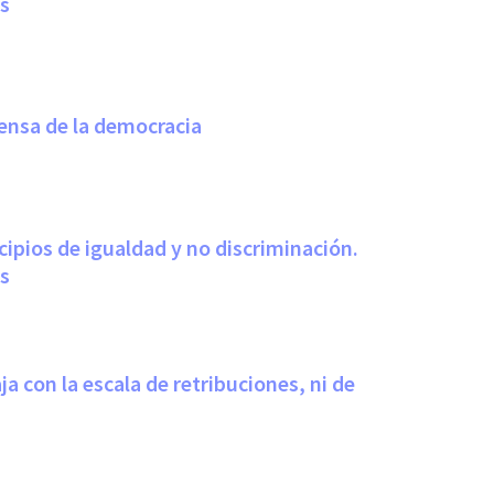
es
efensa de la democracia
cipios de igualdad y no discriminación.
es
 con la escala de retribuciones, ni de