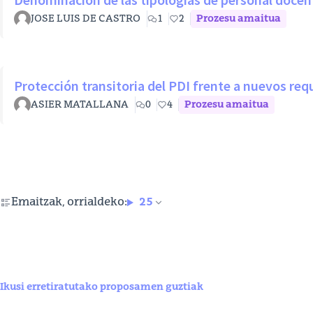
JOSE LUIS DE CASTRO
1
2
Prozesu amaitua
Protección transitoria del PDI frente a nuevos re
ASIER MATALLANA
0
4
Prozesu amaitua
Emaitzak, orrialdeko:
25
Ikusi erretiratutako proposamen guztiak