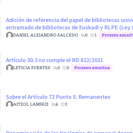
Adición de referencia del papel de bibliotecas univ
entramado de bibliotecas de Euskadi y RLPE (Ley 
DANIEL ALEJANDRO SALCEDO
0
1
Prozesu amait
Artículo 30.3 no cumple el RD 822/2021
LETICIA FUERTES
0
0
Prozesu amaitua
Sobre el Artículo 72 Punto 5: Remanentes
AITZOL LAMIKIZ
6
2
Denominación de las tipologías de personal docen