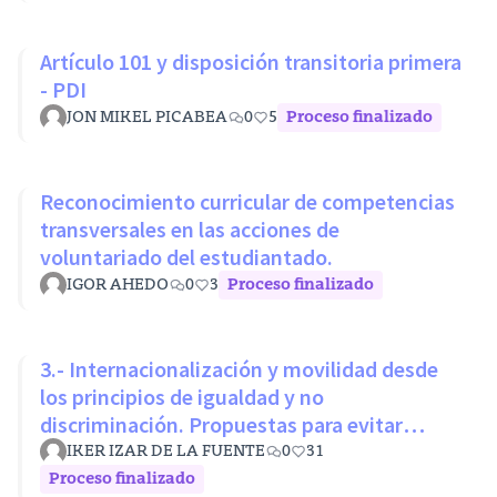
Artículo 101 y disposición transitoria primera
- PDI
JON MIKEL PICABEA
0
5
Proceso finalizado
Reconocimiento curricular de competencias
transversales en las acciones de
voluntariado del estudiantado.
IGOR AHEDO
0
3
Proceso finalizado
3.- Internacionalización y movilidad desde
los principios de igualdad y no
discriminación. Propuestas para evitar
desigualdades estructurales
IKER IZAR DE LA FUENTE
0
31
Proceso finalizado