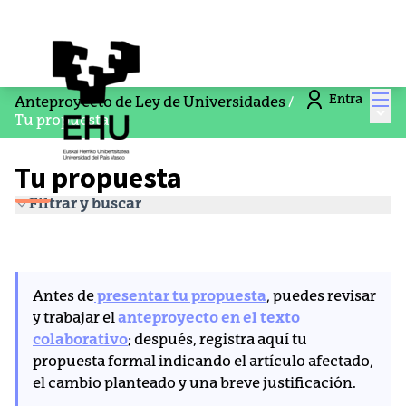
Men
Entra
Anteproyecto de Ley de Universidades
/
Menú
Tu propuesta
Tu propuesta
Filtrar y buscar
Antes de
presentar tu propuesta
, puedes revisar
y trabajar el
anteproyecto en el texto
colaborativo
; después, registra aquí tu
propuesta formal indicando el artículo afectado,
el cambio planteado y una breve justificación.