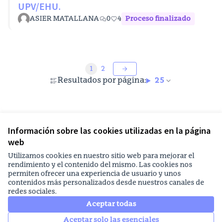
UPV/EHU.
ASIER MATALLANA
0
4
Proceso finalizado
1
2
Resultados por página:
25
Ver todas las propuestas retiradas
Información sobre las cookies utilizadas en la página
web
Principios y normas de utilización
Utilizamos cookies en nuestro sitio web para mejorar el
Configuración de cookies
rendimiento y el contenido del mismo. Las cookies nos
EHUagora en Facebook
EHUagora en Instagram
EHUagora en YouTube
permiten ofrecer una experiencia de usuario y unos
contenidos más personalizados desde nuestros canales de
(Enlace externo)
(Enlace externo)
(Enlace externo)
redes sociales.
Castellano
Elegir el idioma
Aukeratu hizkuntza
Aceptar todas
Aceptar solo las esenciales