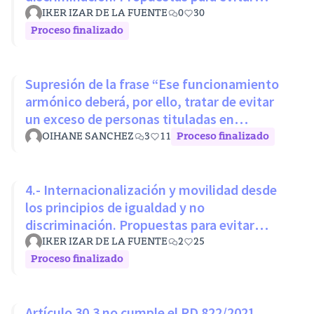
desigualdades estructurales
IKER IZAR DE LA FUENTE
0
30
Proceso finalizado
Supresión de la frase “Ese funcionamiento
armónico deberá, por ello, tratar de evitar
un exceso de personas tituladas en
disciplinas con mínimos nivel
OIHANE SANCHEZ
3
11
Proceso finalizado
4.- Internacionalización y movilidad desde
los principios de igualdad y no
discriminación. Propuestas para evitar
desigualdades estructurales
IKER IZAR DE LA FUENTE
2
25
Proceso finalizado
Artículo 30.3 no cumple el RD 822/2021