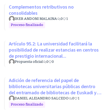
Complementos retributivos no
consolidables
IKER ANDONI MALAINA
0
1
Proceso finalizado
Artículo 95.2: La universidad facilitará la
posibilidad de realizar estancias en centros
de prestigio internacional...
Propuesta oficial
0
0
Adición de referencia del papel de
bibliotecas universitarias públicas dentro
del entramado de bibliotecas de Euskadi y
RLPE (Ley 11/2007 26 octubre)
DANIEL ALEJANDRO SALCEDO
0
1
Proceso finalizado