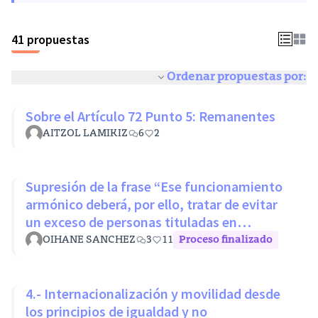
41 propuestas
Ordenar propuestas por:
Sobre el Artículo 72 Punto 5: Remanentes
AITZOL LAMIKIZ
6
2
Supresión de la frase “Ese funcionamiento
armónico deberá, por ello, tratar de evitar
un exceso de personas tituladas en
disciplinas con mínimos nivel
OIHANE SANCHEZ
3
11
Proceso finalizado
4.- Internacionalización y movilidad desde
los principios de igualdad y no