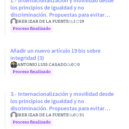
1.- Internacionalización y movilidad desde
los principios de igualdad y no
discriminación. Propuestas para evitar
desigualdades estructurales
IKER IZAR DE LA FUENTE
1
29
Proceso finalizado
Añadir un nuevo artículo 19 bis sobre
integridad (3)
ANTONIO LUIS CASADO
0
0
Proceso finalizado
3.- Internacionalización y movilidad desde
los principios de igualdad y no
discriminación. Propuestas para evitar
desigualdades estructurales
IKER IZAR DE LA FUENTE
0
31
Proceso finalizado