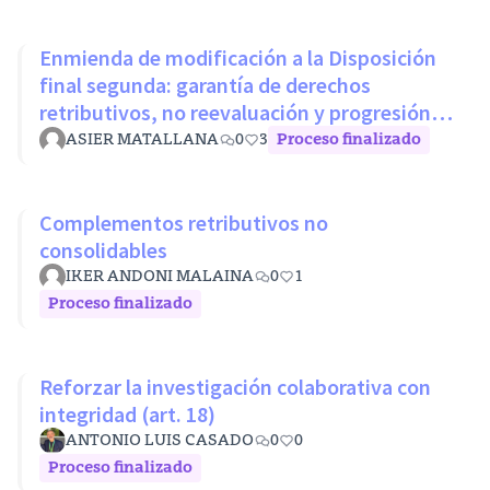
Enmienda de modificación a la Disposición
final segunda: garantía de derechos
retributivos, no reevaluación y progresión
sin penalización
ASIER MATALLANA
0
3
Proceso finalizado
Complementos retributivos no
consolidables
IKER ANDONI MALAINA
0
1
Proceso finalizado
Reforzar la investigación colaborativa con
integridad (art. 18)
ANTONIO LUIS CASADO
0
0
Proceso finalizado