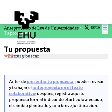
Men
Entra
Anteproyecto de Ley de Universidades
/
Menú
Tu propuesta
Tu propuesta
Filtrar y buscar
Antes de
presentar tu propuesta
, puedes revisar
y trabajar el
anteproyecto en el texto
colaborativo
; después, registra aquí tu
propuesta formal indicando el artículo afectado,
el cambio planteado y una breve justificación.