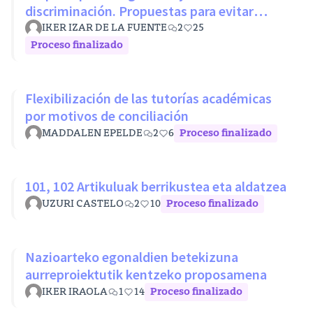
discriminación. Propuestas para evitar
desigualdades estructurales
IKER IZAR DE LA FUENTE
2
25
Proceso finalizado
Flexibilización de las tutorías académicas
por motivos de conciliación
MADDALEN EPELDE
2
6
Proceso finalizado
101, 102 Artikuluak berrikustea eta aldatzea
UZURI CASTELO
2
10
Proceso finalizado
Nazioarteko egonaldien betekizuna
aurreproiektutik kentzeko proposamena
IKER IRAOLA
1
14
Proceso finalizado