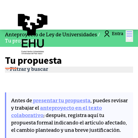
Men
Entra
Anteproyecto de Ley de Universidades
/
Menú
Tu propuesta
Tu propuesta
Filtrar y buscar
Antes de
presentar tu propuesta
, puedes revisar
y trabajar el
anteproyecto en el texto
colaborativo
; después, registra aquí tu
propuesta formal indicando el artículo afectado,
el cambio planteado y una breve justificación.