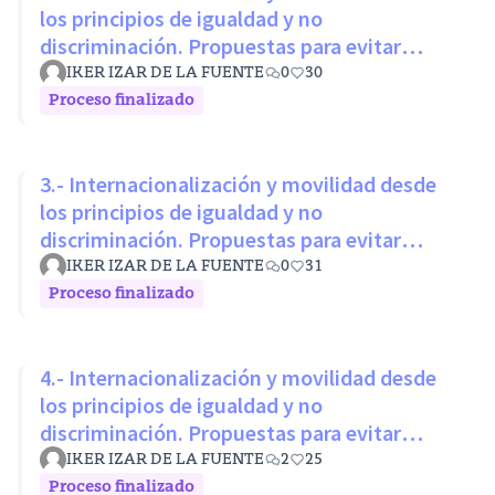
los principios de igualdad y no
discriminación. Propuestas para evitar
desigualdades estructurales
IKER IZAR DE LA FUENTE
0
30
Proceso finalizado
3.- Internacionalización y movilidad desde
los principios de igualdad y no
discriminación. Propuestas para evitar
desigualdades estructurales
IKER IZAR DE LA FUENTE
0
31
Proceso finalizado
4.- Internacionalización y movilidad desde
los principios de igualdad y no
discriminación. Propuestas para evitar
desigualdades estructurales
IKER IZAR DE LA FUENTE
2
25
Proceso finalizado