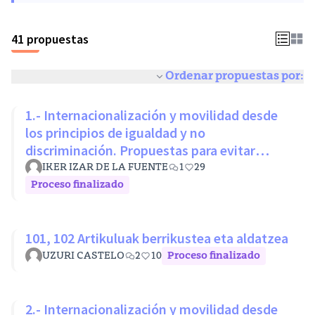
41 propuestas
Ordenar propuestas por:
1.- Internacionalización y movilidad desde
los principios de igualdad y no
discriminación. Propuestas para evitar
desigualdades estructurales
IKER IZAR DE LA FUENTE
1
29
Proceso finalizado
101, 102 Artikuluak berrikustea eta aldatzea
UZURI CASTELO
2
10
Proceso finalizado
2.- Internacionalización y movilidad desde