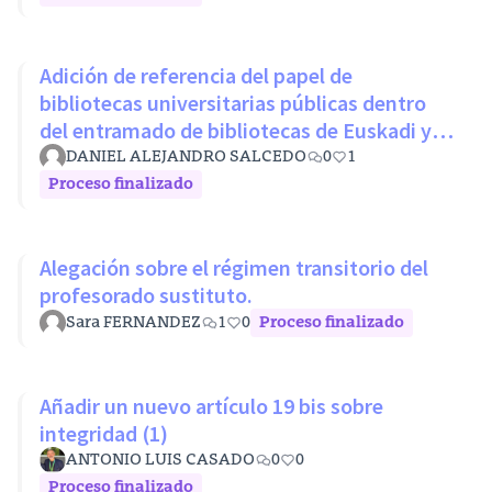
Adición de referencia del papel de
bibliotecas universitarias públicas dentro
del entramado de bibliotecas de Euskadi y
RLPE (Ley 11/2007 26 octubre)
DANIEL ALEJANDRO SALCEDO
0
1
Proceso finalizado
Alegación sobre el régimen transitorio del
profesorado sustituto.
Sara FERNANDEZ
1
0
Proceso finalizado
Añadir un nuevo artículo 19 bis sobre
integridad (1)
ANTONIO LUIS CASADO
0
0
Proceso finalizado