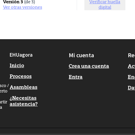
Versión 3
(de 3)
Verificar huella
ver otras versiones
digital
EHUagora
Mi cuenta
Re
Inicio
Crea una cuenta
Ac
Procesos
Entra
En
sco /
Asambleas
Da
erto
¿Necesitas
rtir
asistencia?
na