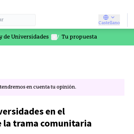
Castellano
Elegir el idio
Menú de usuario
y de Universidades
/
Tu propuesta
, tendremos en cuenta tu opinión.
iversidades en el
e la trama comunitaria