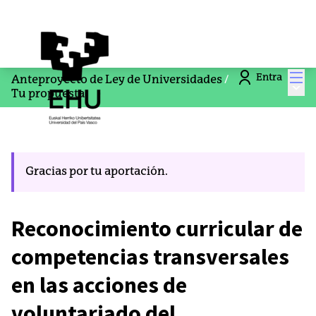
Men
Entra
Anteproyecto de Ley de Universidades
/
Menú
Tu propuesta
Gracias por tu aportación.
Reconocimiento curricular de
competencias transversales
en las acciones de
voluntariado del