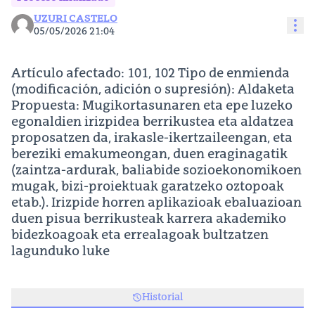
UZURI CASTELO
Con
05/05/2026 21:04
Artículo afectado: 101, 102 Tipo de enmienda
(modificación, adición o supresión): Aldaketa
Propuesta: Mugikortasunaren eta epe luzeko
egonaldien irizpidea berrikustea eta aldatzea
proposatzen da, irakasle-ikertzaileengan, eta
bereziki emakumeongan, duen eraginagatik
(zaintza-ardurak, baliabide sozioekonomikoen
mugak, bizi-proiektuak garatzeko oztopoak
etab.). Irizpide horren aplikazioak ebaluazioan
duen pisua berrikusteak karrera akademiko
bidezkoagoak eta errealagoak bultzatzen
lagunduko luke
Historial