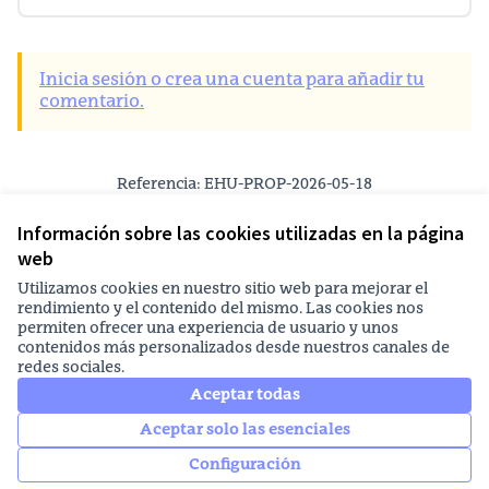
Inicia sesión o crea una cuenta para añadir tu
comentario.
Referencia: EHU-PROP-2026-05-18
Versión 3
(de 3)
ver otras versiones
Verificar huella digital
Información sobre las cookies utilizadas en la página
web
Principios y normas de utilización
Utilizamos cookies en nuestro sitio web para mejorar el
Configuración de cookies
rendimiento y el contenido del mismo. Las cookies nos
EHUagora en Facebook
EHUagora en Instagram
EHUagora en YouTube
permiten ofrecer una experiencia de usuario y unos
contenidos más personalizados desde nuestros canales de
(Enlace externo)
(Enlace externo)
(Enlace externo)
redes sociales.
Castellano
Elegir el idioma
Aukeratu hizkuntza
Aceptar todas
Aceptar solo las esenciales
Con licenc
(Enlace ext
Configuración
Web creada con software libre.