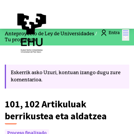
Men
Entra
Anteproyecto de Ley de Universidades
/
Menú
Tu propuesta
Eskerrik asko Uzuri, kontuan izango dugu zure
komentarioa.
101, 102 Artikuluak
berrikustea eta aldatzea
Proceso finalizado