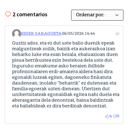
2 comentarios
EIDER SARAGUETA
06/05/2026 14:44
Comentario 93
Guztiz ados, eta ez dut uste balio duenik epeak
malguntzeak soilik, baizik eta aukerazkoa izan
beharko luke eta esan bezala, ebaluazioan duen
pisua berrikustea ezin bestekoa dela uste dut.
Inguruko emakume asko beraien ibilbide
profesionalaren erdi-amaiera aldera hasi dira
egonaldi luzeak egiten, dagoeneko finkatuta
daudenean, inolako "beharrik" ez dutenean eta
familia egoerak uzten dienean. Ulertzen dut
unibertsitateak egonaldiak egitea nahi duela eta
aberasgarria dela denontzat, baina baldintzak
eta baliabideak ez dira berdinak denontzat.
4
0