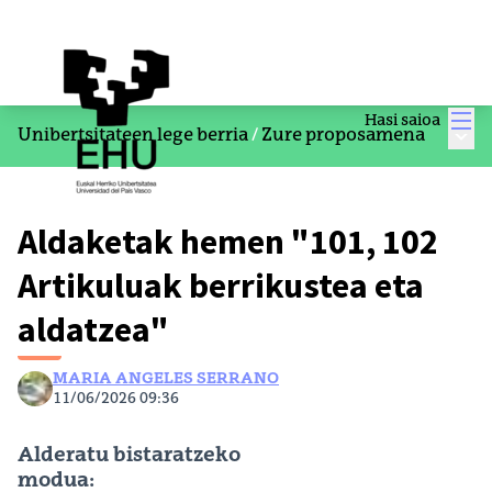
Men
Hasi saioa
Menu
Unibertsitateen lege berria
/
Zure proposamena
Aldaketak hemen "101, 102
Artikuluak berrikustea eta
aldatzea"
MARIA ANGELES SERRANO
11/06/2026 09:36
Alderatu bistaratzeko
modua: